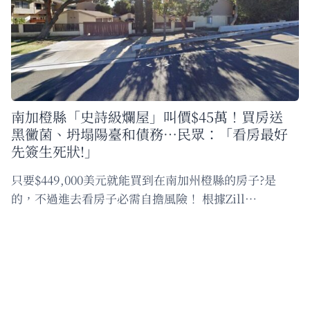
南加橙縣「史詩級爛屋」叫價$45萬！買房送
黑黴菌、坍塌陽臺和債務…民眾：「看房最好
先簽生死狀!」
只要$449,000美元就能買到在南加州橙縣的房子?是
的，不過進去看房子必需自擔風險！ 根據Zill…