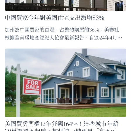
中國買家今年對美國住宅支出激增83%
加州為中國買家的首選，占整體購屋的36%。美聯社
根據全美房地產經紀人協會最新報告，自2024年4月…
美國買房門檻12年狂飆164%！這些城市年薪
30萬還買不起房，加州這一城更是「高不可