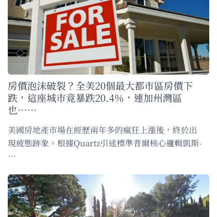
房價泡沫破裂？全美20個最大都市區房價下
跌，這座城市竟暴跌20.4％，連加州灣區
也……
美國房地產市場在經歷兩年多的瘋狂上漲後，終於出
現疲態跡象。根據Quartz引述標準普爾核心邏輯凱斯-
…