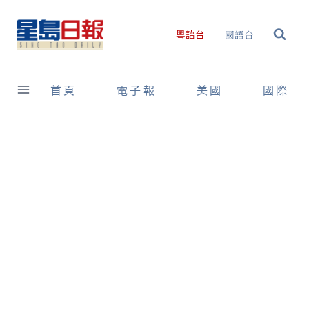
Skip
to
國語台
粵語台
content
首頁
電子報
美國
國際