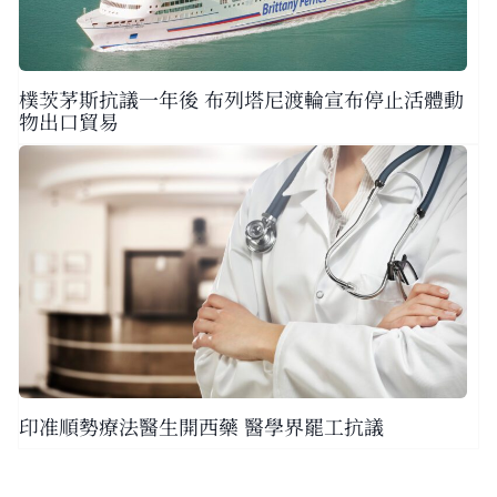
樸茨茅斯抗議一年後 布列塔尼渡輪宣布停止活體動
物出口貿易
印准順勢療法醫生開西藥 醫學界罷工抗議