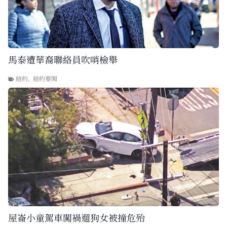
馬泰遭華裔聯絡員吹哨檢舉
紐約
,
紐約要聞
屋崙小童駕車闖禍遛狗女被撞危殆