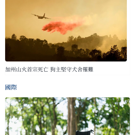
加州山火首宗死亡 狗主堅守犬舍罹難
國際