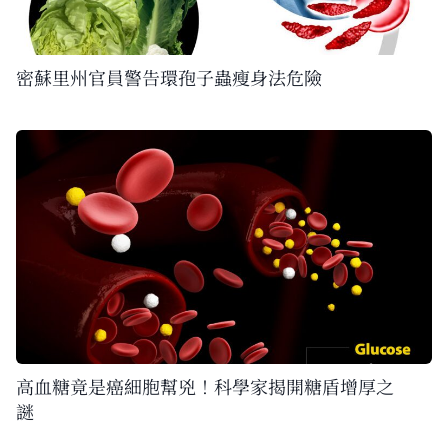
密蘇里州官員警告環孢子蟲瘦身法危險
高血糖竟是癌細胞幫兇！科學家揭開糖盾增厚之
謎