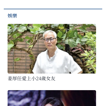
娛樂
姜厚任愛上小24歲女友