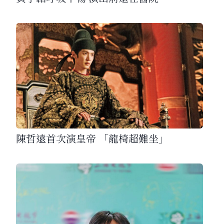
陳哲遠首次演皇帝 「龍椅超難坐」