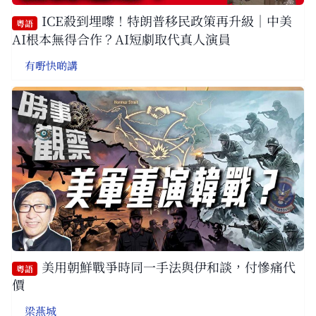
ICE殺到埋嚟！特朗普移民政策再升級｜中美
粵語
AI根本無得合作？AI短劇取代真人演員
有嘢快啲講
美用朝鮮戰爭時同一手法與伊和談，付慘痛代
粵語
價
梁燕城