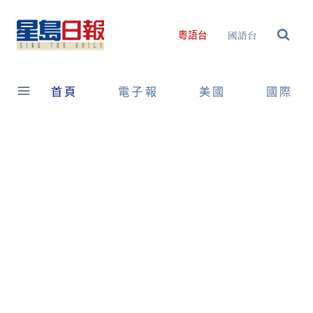
Skip
to
國語台
粵語台
content
首頁
電子報
美國
國際