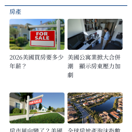
房產
2026美國買房要多少
美國公寓業掀大合併
年薪？
潮 顯示房東壓力加
劇
房市風向變了？美國
全球房地產泡沫指數