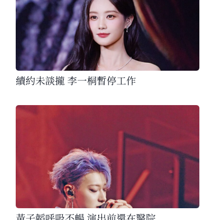
續約未談攏 李一桐暫停工作
黃子韜呼吸不暢 演出前還在醫院