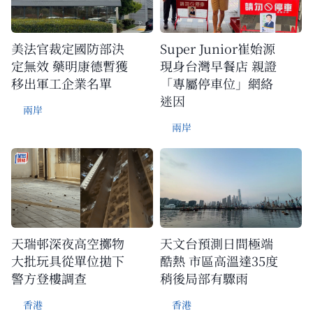
美法官裁定國防部決
Super Junior崔始源
定無效 藥明康德暫獲
現身台灣早餐店 親證
移出軍工企業名單
「專屬停車位」網絡
迷因
兩岸
兩岸
天瑞邨深夜高空擲物
天文台預測日間極端
大批玩具從單位拋下
酷熱 市區高溫達35度
警方登樓調查
稍後局部有驟雨
香港
香港