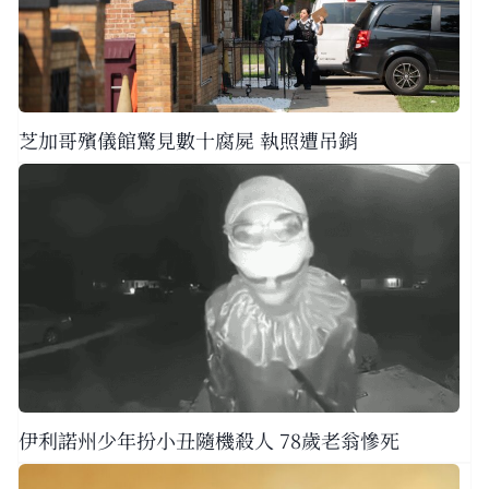
芝加哥殯儀館驚見數十腐屍 執照遭吊銷
伊利諾州少年扮小丑隨機殺人 78歲老翁慘死