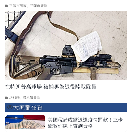
三藩市灣區
,
三藩市要聞
在特朗普高球場 被捕男為退役陸戰隊員
洛杉磯
,
洛杉磯要聞
大家都在看
美國稅局或需退還疫情罰款！三步
驟教你線上查詢資格