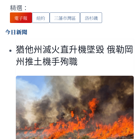
精選：
電子報
紐約
三藩市灣區
洛杉磯
今日新聞
猶他州滅火直升機墜毀 俄勒岡
州推土機手殉職