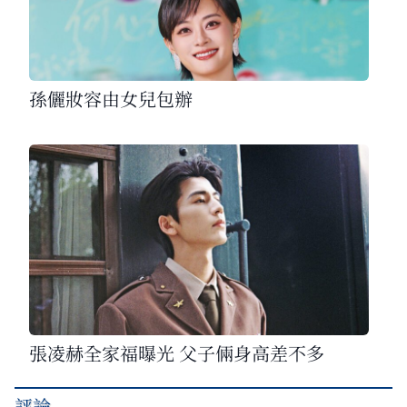
孫儷妝容由女兒包辦
張凌赫全家福曝光 父子倆身高差不多
評論