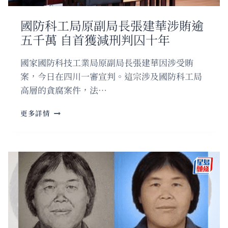
長
與
國防科工局原副局長張建華涉賄逾
遊
五千萬 自首獲減刑判囚十年
客
合
力
國家國防科技工業局原副局長張建華因涉受賄
攔
案，今日在四川一審宣判。這宗涉及國防科工局
截
高層的貪腐案件，法…
國
更多詳情
防
科
工
局
原
副
局
長
張
建
華