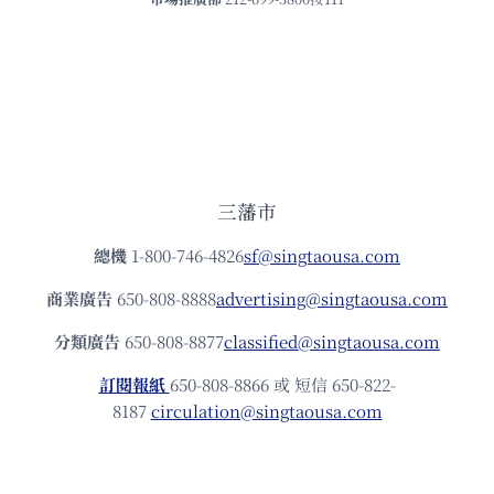
三藩市
總機
1-800-746-4826
sf@singtaousa.com
商業廣告
650-808-8888
advertising@singtaousa.com
分類廣告
650-808-8877
classified@singtaousa.com
訂閱報紙
650-808-8866 或 短信 650-822-
8187
circulation@singtaousa.com