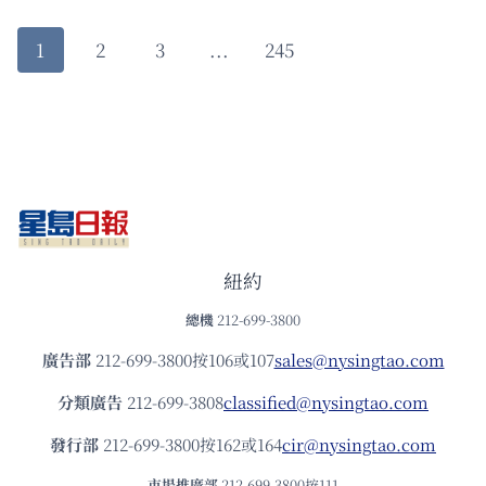
工
程
Page
Next
1
2
3
...
245
師
為
Page
navigation
私
用
算
力
刪
除
公
司
89TB
紐約
遊
總機
212-699-3800
戲
數
廣告部
212-699-3800按106或107
sales@nysingtao.com
據
遭
分類廣告
212-699-3808
classified@nysingtao.com
判
刑
發⾏部
212-699-3800按162或164
cir@nysingtao.com
市場推廣部
212-699-3800按111