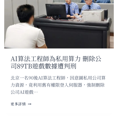
關
鍵
進
展：
嫌
疑
人
謝
家
梅
AI算法工程師為私用算力 刪除公
真
司89TB遊戲數據遭判刑
實
姓
名
北京一名90後AI算法工程師，因意圖私用公司算
於
力資源，竟利用舊有權限登入伺服器，強制刪除
起
公司AI遊戲…
訴
階
AI
段
更多詳情
算
曝
法
光