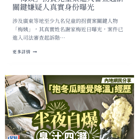
關鍵嫌疑人真實身份曝光
殉
職
人
涉及廣東等地至少九名兒童的拐賣案關鍵人物
員
「梅姨」，其真實姓名謝家梅近日曝光，案件已
獲
進入司法審查起訴階…
追
授
「梅
「忠
更多詳情
姨」
誠
拐
衛
賣
士」
兒
稱
童
號
案
進
入
審
查
起
訴
關