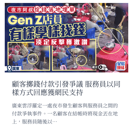
廣
告
內
容
惹
議
股
價
連
跌
四
日
顧客擲錢付款引發爭議 服務員以同
樣方式回應獲網民支持
廣東雲浮羅定一處夜市發生顧客與服務員之間的
付款爭執事件。一名顧客在結帳時將現金丟在地
上，服務員隨後以…