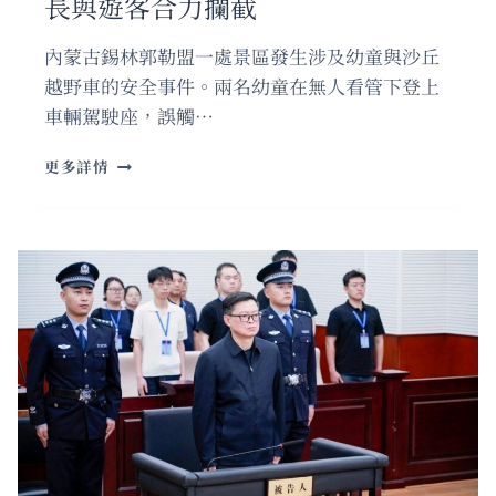
長與遊客合力攔截
內蒙古錫林郭勒盟一處景區發生涉及幼童與沙丘
越野車的安全事件。兩名幼童在無人看管下登上
車輛駕駛座，誤觸…
內
更多詳情
蒙
古
景
區
幼
童
誤
觸
越
野
車
失
控
家