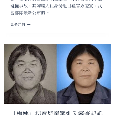
碰撞事故，其殉職人員身份近日獲官方證實。武
警部隊最新公布的…
南
更多詳情
海
去
年
發
生
海
警
船
與
軍
艦
碰
撞
事
故
兩
「梅姨」拐賣兒童案進入審查起訴
名