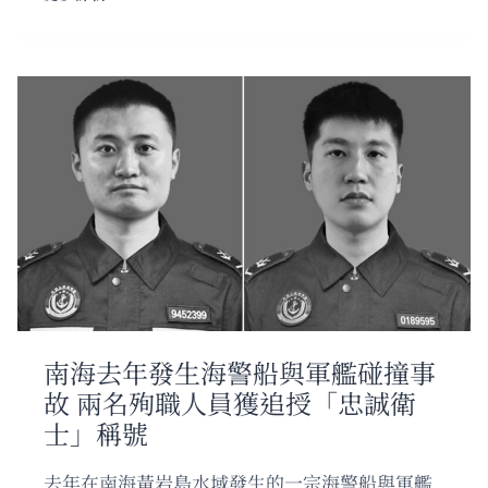
生
大
熊
貓
「磽
遠」
離
世
終
年
33
歲
曾
於
四
川
南海去年發生海警船與軍艦碰撞事
獲
故 兩名殉職人員獲追授「忠誠衛
救
護
士」稱號
去年在南海黃岩島水域發生的一宗海警船與軍艦