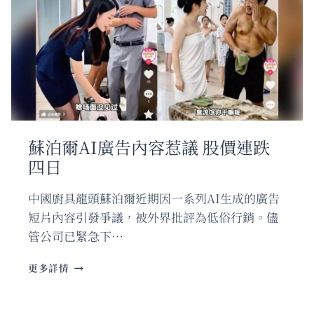
幕
比
亞
迪
電
動
車
後
擋
風
蘇泊爾AI廣告內容惹議 股價連跌
玻
四日
璃
飛
脫
中國廚具龍頭蘇泊爾近期因一系列AI生成的廣告
擊
短片內容引發爭議，被外界批評為低俗行銷。儘
中
管公司已緊急下…
後
車
蘇
更多詳情
泊
爾
AI