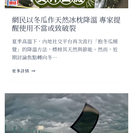
鍵
嫌
疑
網民以冬瓜作天然冰枕降溫 專家提
人
醒使用不當或致破裂
真
實
身
夏季高溫下，內地社交平台再次流行「抱冬瓜睡
份
覺」的降溫方法，標榜其天然與節能。然而，近
曝
期討論焦點轉向冬…
光
網
更多詳情
民
以
冬
瓜
作
天
然
冰
枕
降