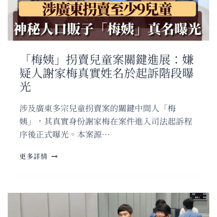
涉
賄
逾
五
千
「梅姨」拐賣兒童案關鍵進展：嫌
萬
疑人謝家梅真實姓名於起訴階段曝
自
首
光
獲
減
涉及廣東多宗兒童拐賣案的關鍵中間人「梅
刑
姨」，其真實身份謝家梅在案件進入司法起訴程
判
囚
序後正式曝光。本案源…
十
年
「梅
更多詳情
姨」
拐
賣
兒
童
案