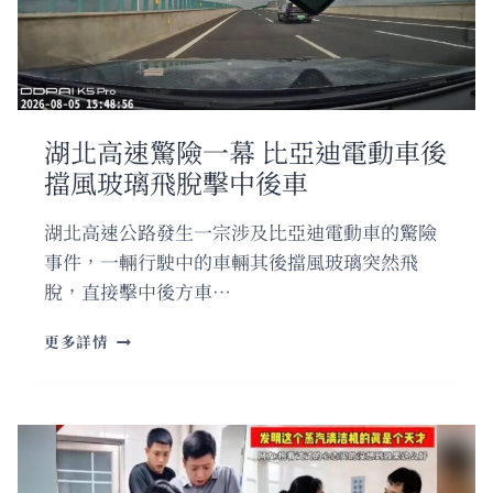
溫
專
家
提
醒
使
湖北高速驚險一幕 比亞迪電動車後
用
擋風玻璃飛脫擊中後車
不
當
或
湖北高速公路發生一宗涉及比亞迪電動車的驚險
致
事件，一輛行駛中的車輛其後擋風玻璃突然飛
破
脫，直接擊中後方車…
裂
湖
更多詳情
北
高
速
驚
險
一