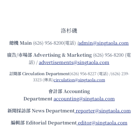
洛杉磯
總機
Main
(626) 956-8200(電話) /
admin@singtaola.com
廣告/市場部
Advertising & Marketing
(626) 956-8200 (電
話) /
advertisements@singtaola.com
訂閱部 Circulation Department
(626) 956-8227 (電話) /(626) 239-
3323 (傳真)
circulation@singtaola.com
會計部 Accounting
Department
accounting@singtaola.com
新聞採訪部 News Department
reporter@singtaola.com
編輯部 Editorial Department
editor@singtaola.com