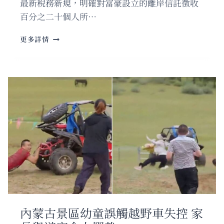
最新稅務新規，明確對富豪設立的離岸信託徵收
民
百分之二十個人所…
支
持
突
更多詳情
徵
離
岸
信
託
稅
中
國
富
豪
急
尋
現
金
應
對
內蒙古景區幼童誤觸越野車失控 家