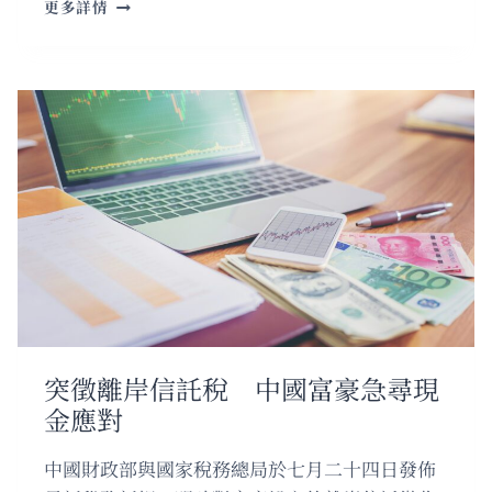
顧
更多詳情
客
擲
錢
付
款
引
發
爭
議
服
務
員
以
同
樣
方
突徵離岸信託稅 中國富豪急尋現
式
金應對
回
應
獲
中國財政部與國家稅務總局於七月二十四日發佈
網