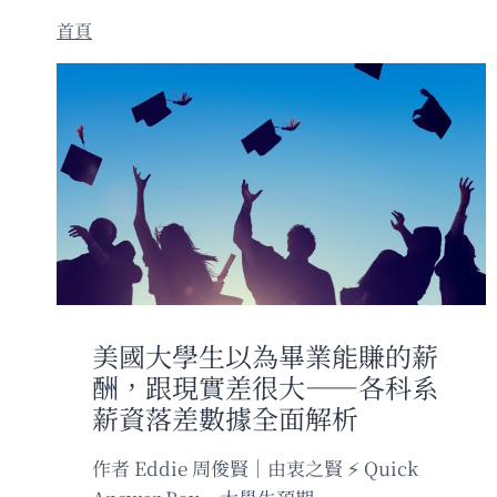
美國大學生以為畢業能賺的薪
酬，跟現實差很大——各科系
薪資落差數據全面解析
作者 Eddie 周俊賢｜由衷之賢 ⚡ Quick