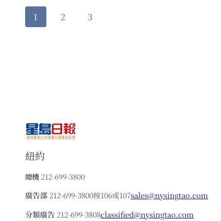
學
新
Page
Next
1
2
3
榜
詐
單
navigation
騙
Page
出
手
爐！
法
加
州
五
校
包
攬
前
十，
UCLA
退
紐約
守
第
總機
212-699-3800
二，
冠
廣告部
212-699-3800按106或107
sales@nysingtao.com
軍
仍
分類廣告
212-699-3808
classified@nysingtao.com