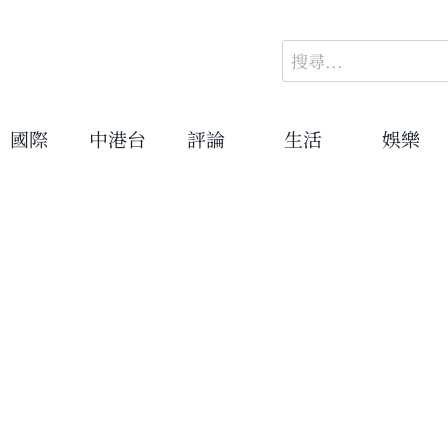
搜
尋
關
鍵
國際
中港台
評論
生活
娛樂
字: