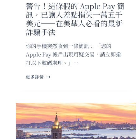
差
警告！這條假的 Apple Pay 簡
點
訊，已讓人差點損失一萬五千
中
槍
美元——在美華人必看的最新
詐騙手法
你的手機突然收到一條簡訊： 「您的
Apple Pay 帳戶出現可疑交易，請立即撥
打以下號碼處理。」…
警
更多詳情
告！
這
條
假
的
APPLE
PAY
簡
訊，