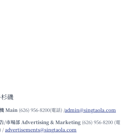
零
電
食」
廠、
怎
去
麼
火
做
星
——
NASA
的
瘋
狂
計
劃，
是
真
洛杉磯
的
要
機
Main
(626) 956-8200(電話) /
admin@singtaola.com
做
告/市場部
Advertising & Marketing
(626) 956-8200 (電
 /
advertisements@singtaola.com