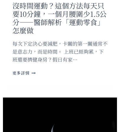
半
沒時間運動？這個方法每天只
磅
要10分鐘，一個月腰圍少1.5公
送
急
分——醫師解析「運動零食」
診
怎麼做
——
這
每次下定決心要減肥，卡關的第一關通常不
些
人
是意志力，而是時間。 上班已經夠累，下
吃
班還要擠健身房？假日有家…
藍
莓
沒
更多詳情
要
時
特
間
別
運
小
動？
心
這
個
方
法
每