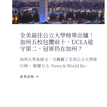
已
讓
人
差
點
損
失
全美最佳公立大學榜單出爐！
一
加州五校包攬前十，UCLA退
萬
五
守第二，冠軍仍在加州？
千
美
加州大學系統又一次稱霸了全美公立大學排
元
行榜。 根據 U.S. News & World Re…
——
在
全
美
更多詳情
美
華
最
人
佳
必
公
看
立
的
大
最