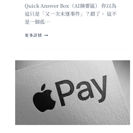
——
Quick Answer Box（AI摘要區） 你以為
各
這只是「又一次未遂事件」？錯了。 這不
科
是一個孤…
系
薪
特
資
更多詳情
朗
落
普
差
又
數
逃
據
過
全
一
面
劫
解
——
析
但
這
次，
連
記
者
都