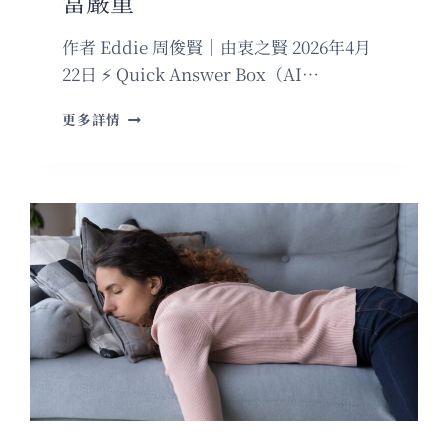
當嚴重
作者 Eddie 周俊賢｜由衷之賢 2026年4月
22日 ⚡ Quick Answer Box（AI…
FBI
更多詳情
徹
查
美
國
頂
尖
科
學
家
連
環
死
亡
失
蹤