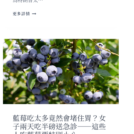
兩
更多詳情
年、
三
槍、
三
個
普
通
人
——
特
朗
普
到
底
得
罪
藍莓吃太多竟然會堵住胃？女
了
子兩天吃半磅送急診——這些
誰？