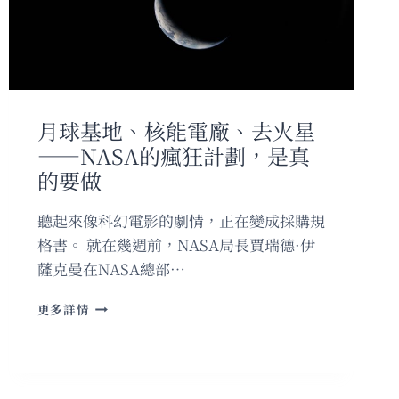
天
只
要
10
分
鐘，
一
月球基地、核能電廠、去火星
個
——NASA的瘋狂計劃，是真
月
腰
的要做
圍
少
聽起來像科幻電影的劇情，正在變成採購規
1.5
格書。 就在幾週前，NASA局長賈瑞德·伊
公
分
薩克曼在NASA總部…
——
醫
月
更多詳情
師
球
解
基
析
地、
「運
核
動
能