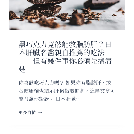
眠
不
足」
——
心
理
黑巧克力竟然能救脂肪肝？日
師
揭
本肝臟名醫親自推薦的吃法
慢
——但有幾件事你必須先搞清
性
楚
疲
勞
7
你喜歡吃巧克力嗎？ 如果你有脂肪肝，或
大
者健康檢查顯示肝臟指數偏高，這篇文章可
調
能會讓你驚訝。 日本肝臟…
整
法
黑
更多詳情
巧
克
力