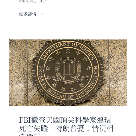
槍
更多詳情
聲
未
停，
「STAGED」
已
刷
爆
30
萬
條
推
文
——
誰
在
說
FBI徹查美國頂尖科學家連環
謊？
死亡失蹤 特朗普憂：情況相