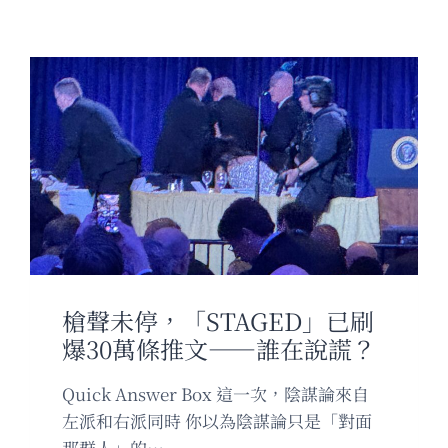
槍聲未停，「STAGED」已刷
爆30萬條推文——誰在說謊？
Quick Answer Box 這一次，陰謀論來自
左派和右派同時 你以為陰謀論只是「對面
那群人」的…