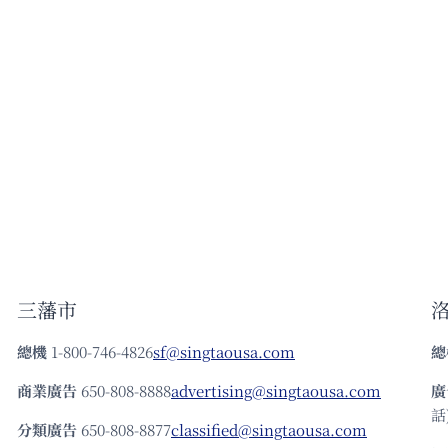
竟
然
能
救
脂
肪
肝？
日
本
肝
臟
名
醫
親
自
三藩市
推
薦
總機
1-800-746-4826
sf@singtaousa.com
總
的
吃
商業廣告
650-808-8888
advertising@singtaousa.com
廣
法
話)
——
分類廣告
650-808-8877
classified@singtaousa.com
但