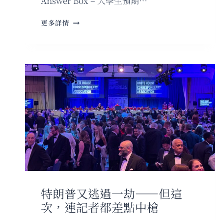
Answer Box – 大學生預期…
美
更多詳情
國
大
學
生
以
為
畢
業
能
賺
的
薪
酬，
跟
現
實
特朗普又逃過一劫——但這
差
次，連記者都差點中槍
很
大