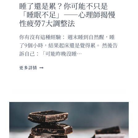
特
睡了還是累？你可能不只是
朗
「睡眠不足」——心理師揭慢
普
憂：
性疲勞7大調整法
情
況
你有沒有這種經驗： 週末睡到自然醒，睡
相
了9個小時，結果起床還是覺得累。 然後告
當
嚴
訴自己：「可能昨晚沒睡…
重
睡
更多詳情
了
還
是
累？
你
可
能
不
只
是
「睡