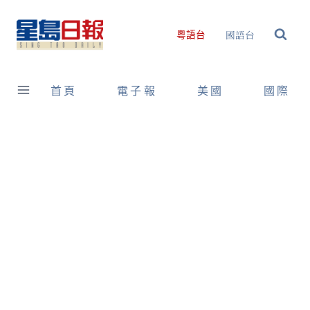
Skip
to
國語台
粵語台
content
首頁
電子報
美國
國際