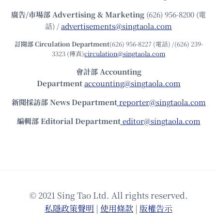
廣告/市場部
Advertising & Marketing
(626) 956-8200 (電
話) /
advertisements@singtaola.com
訂閱部 Circulation Department
(626) 956-8227 (電話) /(626) 239-
3323 (傳真)
circulation@singtaola.com
會計部 Accounting
Department
accounting@singtaola.com
新聞採訪部 News Department
reporter@singtaola.com
編輯部 Editorial Department
editor@singtaola.com
© 2021 Sing Tao Ltd. All rights reserved.
私隱政策聲明
|
使⽤條款
|
版權告⽰