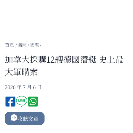
/
新聞
/
國際
/
加拿大採購12艘德國潛艇 史上最
大軍購案
2026 年 7 月 6 日
收聽文章