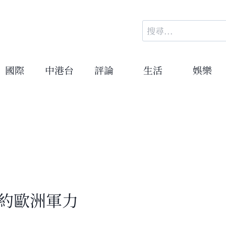
搜
尋
關
鍵
國際
中港台
評論
生活
娛樂
字:
北約歐洲軍力