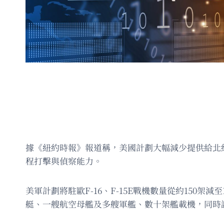
據《紐約時報》報道稱，美國計劃大幅減少提供給北
程打擊與偵察能力。
美軍計劃將駐歐F-16、F-15E戰機數量從約150
艇、一艘航空母艦及多艘軍艦、數十架艦載機，同時