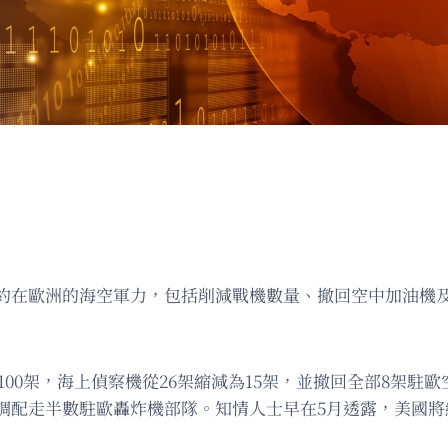
約在歐洲的海空軍力，包括削減戰機數量、撤回空中加油機
架減至100架，海上偵察機從26架縮減為15架，並撤回全部8
調配走半數駐歐轟炸機部隊。知情人士早在5月透露，美國將