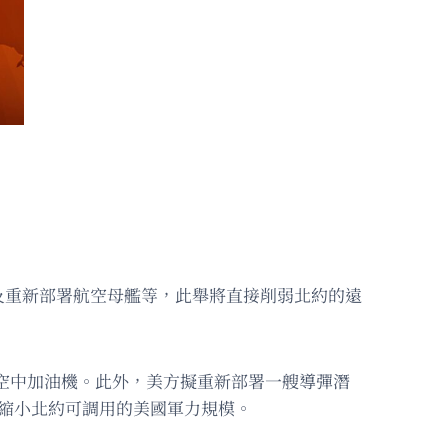
及重新部署航空母艦等，此舉將直接削弱北約的遠
架駐歐空中加油機。此外，美方擬重新部署一艘導彈潛
縮小北約可調用的美國軍力規模。