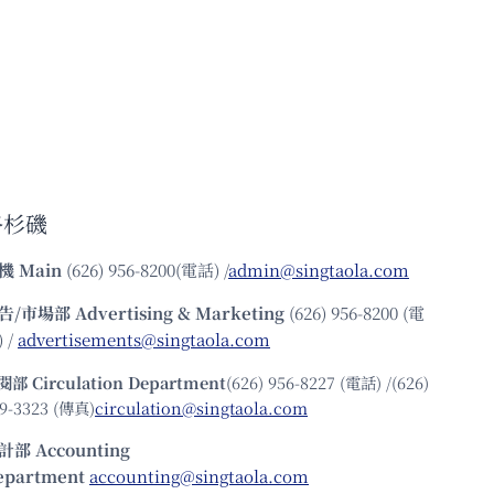
洛杉磯
機
Main
(626) 956-8200(電話) /
admin@singtaola.com
告/市場部
Advertising & Marketing
(626) 956-8200 (電
 /
advertisements@singtaola.com
閱部 Circulation Department
(626) 956-8227 (電話) /(626)
9-3323 (傳真)
circulation@singtaola.com
計部 Accounting
epartment
accounting@singtaola.com