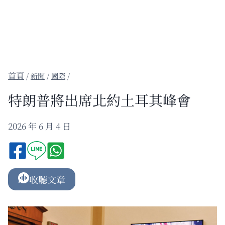
/
新聞
/
國際
/
特朗普將出席北約土耳其峰會
2026 年 6 月 4 日
收聽文章