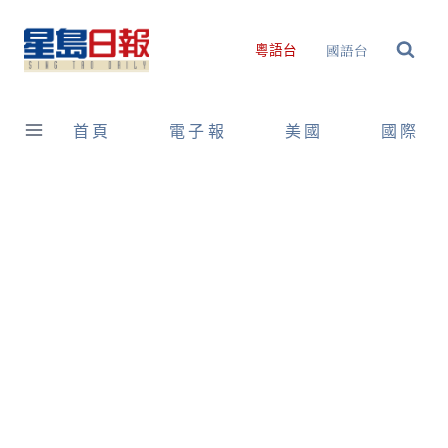
Skip
to
國語台
粵語台
content
首頁
電子報
美國
國際