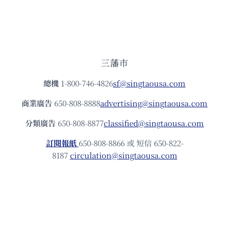
三藩市
總機
1-800-746-4826
sf@singtaousa.com
商業廣告
650-808-8888
advertising@singtaousa.com
分類廣告
650-808-8877
classified@singtaousa.com
訂閱報紙
650-808-8866 或 短信 650-822-
8187
circulation@singtaousa.com