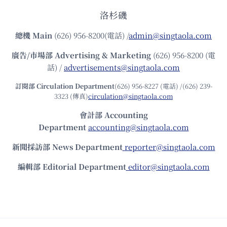
洛杉磯
總機
Main
(626) 956-8200(電話) /
admin@singtaola.com
廣告/市場部
Advertising & Marketing
(626) 956-8200 (電
話) /
advertisements@singtaola.com
訂閱部 Circulation Department
(626) 956-8227 (電話) /(626) 239-
3323 (傳真)
circulation@singtaola.com
會計部 Accounting
Department
accounting@singtaola.com
新聞採訪部 News Department
reporter@singtaola.com
編輯部 Editorial Department
editor@singtaola.com