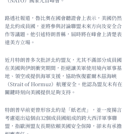
（NATO）國家元首峰會。
路透社報道，魯比奧在國會聽證會上表示，美國仍然
是北約成員國，並將參與討論聯盟未來方向及安全合
作等議題。他引述特朗普稱，屆時將在峰會上清楚表
達美方立場。
近月特朗普多次批評北約盟友，尤其不滿部分成員國
在美國與伊朗衝突期間，拒絕讓美軍使用境內軍事基
地、領空或提供海軍支援，協助恢復霍爾木茲海峽
（Strait of Hormuz）航運安全。他認為盟友未有在
關鍵時刻向美國提供足夠支持。
特朗普早前更曾形容北約是「紙老虎」，並一度揚言
考慮退出這個由32個成員國組成的跨大西洋軍事聯
盟，指歐洲盟友長期依賴美國安全保障，卻未有承擔
相應責任。