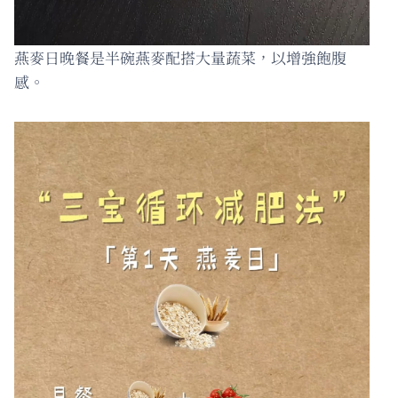
燕麥日晚餐是半碗燕麥配搭大量蔬菜，以增強飽腹
感。