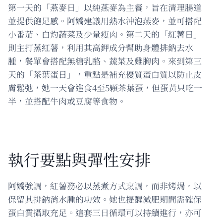
第一天的「燕麥日」以純燕麥為主餐，旨在清理腸道
並提供飽足感。阿嬌建議用熱水沖泡燕麥，並可搭配
小番茄、白灼蔬菜及少量瘦肉。第二天的「紅薯日」
則主打蒸紅薯，利用其高鉀成分幫助身體排鈉去水
腫，餐單會搭配無糖乳酪、蔬菜及雞胸肉。來到第三
天的「茶葉蛋日」，重點是補充優質蛋白質以防止皮
膚鬆弛，她一天會進食4至5顆茶葉蛋，但蛋黃只吃一
半，並搭配牛肉或豆腐等食物。
執行要點與彈性安排
阿嬌強調，紅薯務必以蒸煮方式烹調，而非烤焗，以
保留其排鈉消水腫的功效。她也提醒減肥期間需確保
蛋白質攝取充足。這套三日循環可以持續進行，亦可