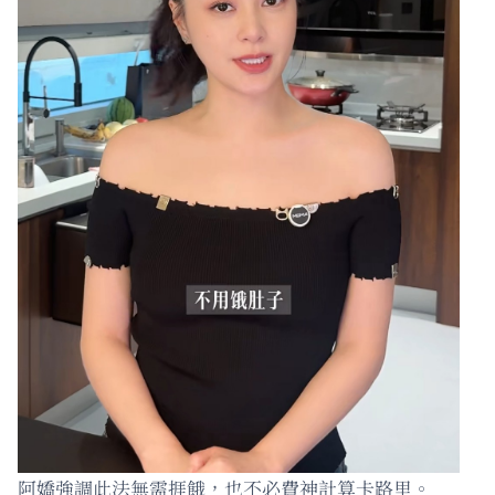
阿嬌強調此法無需捱餓，也不必費神計算卡路里。