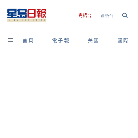
Skip
to
國語台
粵語台
content
首頁
電子報
美國
國際