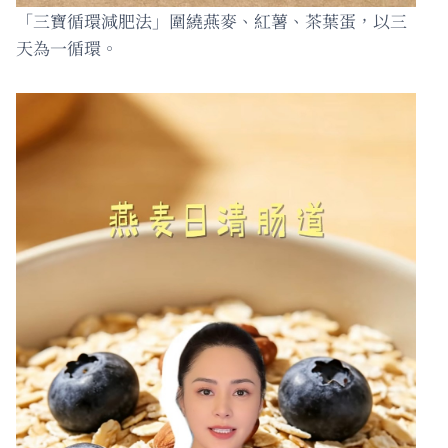
「三寶循環減肥法」圍繞燕麥、紅薯、茶葉蛋，以三
天為一循環。