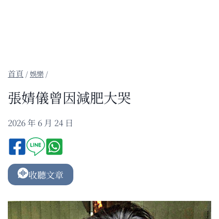
/
娛樂
/
張婧儀曾因減肥大哭
2026 年 6 月 24 日
收聽文章