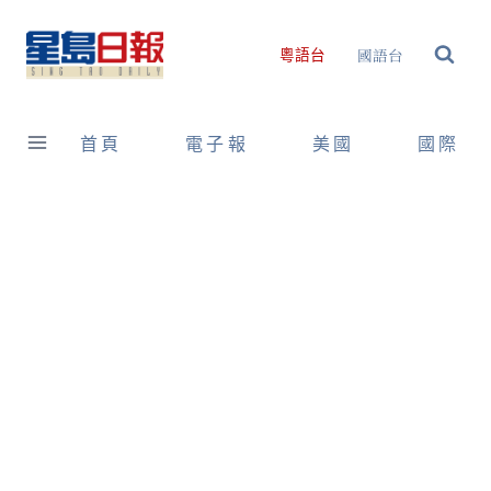
Skip
to
國語台
粵語台
content
首頁
電子報
美國
國際