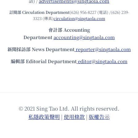
話) /
advertisements@singtaola.com
訂閱部 Circulation Department
(626) 956-8227 (電話) /(626) 239-
3323 (傳真)
circulation@singtaola.com
會計部 Accounting
Department
accounting@singtaola.com
新聞採訪部 News Department
reporter@singtaola.com
編輯部 Editorial Department
editor@singtaola.com
© 2021 Sing Tao Ltd. All rights reserved.
私隱政策聲明
|
使⽤條款
|
版權告⽰