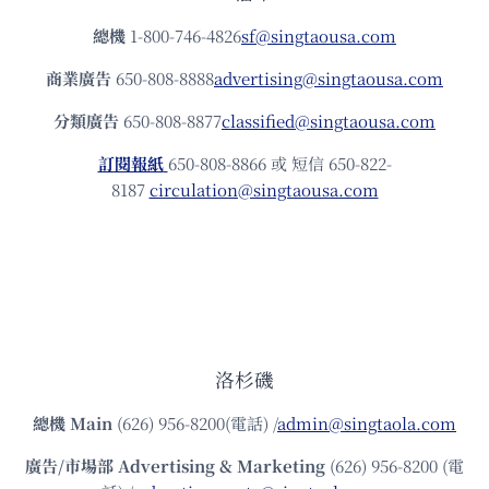
總機
1-800-746-4826
sf@singtaousa.com
商業廣告
650-808-8888
advertising@singtaousa.com
分類廣告
650-808-8877
classified@singtaousa.com
訂閱報紙
650-808-8866 或 短信 650-822-
8187
circulation@singtaousa.com
洛杉磯
總機
Main
(626) 956-8200(電話) /
admin@singtaola.com
廣告/市場部
Advertising & Marketing
(626) 956-8200 (電