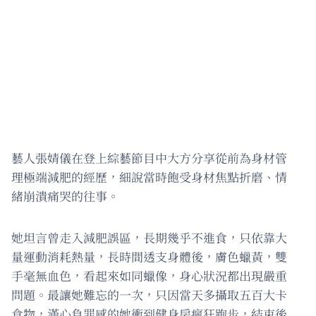
藝人張婧儀在登上綜藝節目中大方分享從前為身材管
理極端減肥的經歷，細說當時飽受身材焦點折磨、情
緒崩潰痛哭的往事。
她坦言曾走入減肥誤區，長期幾乎不進食，只依靠大
量運動消耗熱量，長時間透支身體後，膚色蠟黃，雙
手毫無血色，看起來如同蠟像，身心狀況都出現嚴重
問題。最讓她難忘的一次，只因當天多攝取五百大卡
食物，滿心負罪感的她衝到健身房瘋狂跑步，結束後