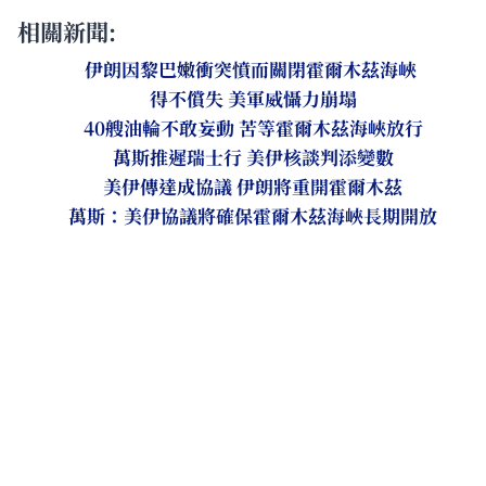
相關新聞:
伊朗因黎巴嫩衝突憤而關閉霍爾木茲海峽
得不償失 美軍威懾力崩塌
40艘油輪不敢妄動 苦等霍爾木茲海峽放行
萬斯推遲瑞士行 美伊核談判添變數
美伊傳達成協議 伊朗將重開霍爾木茲
萬斯：美伊協議將確保霍爾木茲海峽長期開放