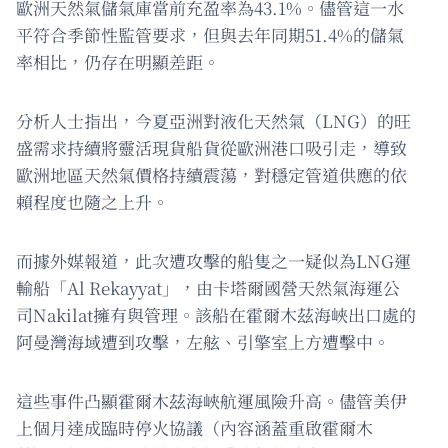
歐洲天然氣儲氣庫當前充盈率為43.1%。儘管這一水
平符合季節性監管要求，但與去年同期51.4%的儲氣
率相比，仍存在明顯差距。
分析人士指出，今夏亞洲對液化天然氣（LNG）的旺
盛需求持續將靈活現貨船貨從歐洲港口吸引走，導致
歐洲地區天然氣價格持續震蕩，對穩定管道供應的依
賴程度也隨之上升。
而據外媒報道，此次遭攻擊的船隻之一疑似為LNG運
輸船「Al Rekayyat」，由卡塔爾國營天然氣海運公
司Nakilat擁有與管理。該船在霍爾木茲海峽出口處的
阿曼灣海域遭到攻擊，左舷、引擎室上方遭擊中。
這些事件凸顯霍爾木茲海峽航運風險升高。儘管美伊
上個月達成臨時停火協議（內容涵蓋重啟霍爾木