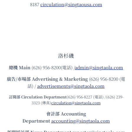
8187
circulation@singtaousa.com
洛杉磯
總機
Main
(626) 956-8200(電話) /
admin@singtaola.com
廣告/市場部
Advertising & Marketing
(626) 956-8200 (電
話) /
advertisements@singtaola.com
訂閱部 Circulation Department
(626) 956-8227 (電話) /(626) 239-
3323 (傳真)
circulation@singtaola.com
會計部 Accounting
Department
accounting@singtaola.com