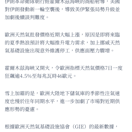
伊朗革命衛隊朝行經霍爾木茲海峽的商船射導，美國
對伊朗發動新一輪空襲後，導致美伊緊張局勢升級並
加劇後續談判難度。
歐洲天然氣批發價格近期大幅上漲，原因是即將來臨
的夏季熱浪預計將大幅推升電力需求，加上挪威天然
氣基礎設施出現意外維護停工，供應面壓力驟增。
霍爾木茲海峽又開火，令歐洲指標天然氣價格7日一度
狂飆逾4.5％至每兆瓦時46歐元。
雪上加霜的是，歐洲大陸地下儲氣庫的季節性注氣速
度也慢於往年同期水平，進一步加劇了市場對近期供
應形勢的憂慮。
根據歐洲天然氣基礎設施協會（GIE）的最新數據，