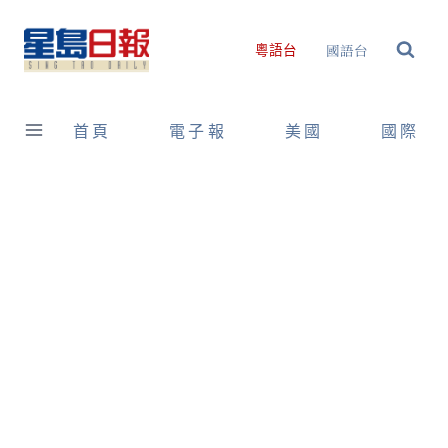
Skip
to
國語台
粵語台
content
首頁
電子報
美國
國際