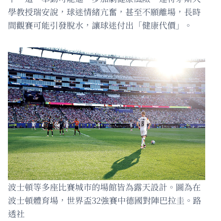
學教授瑞安說，球迷情緒亢奮，甚至不願離場，長時
間觀賽可能引發脫水，讓球迷付出「健康代價」。
波士頓等多座比賽城市的場館皆為露天設計。圖為在
波士頓體育場，世界盃32強賽中德國對陣巴拉圭。路
透社