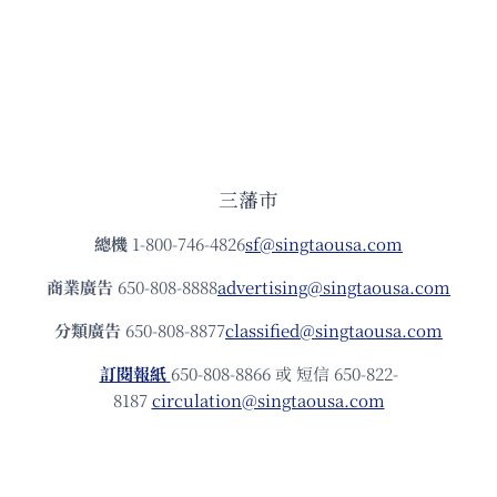
三藩市
總機
1-800-746-4826
sf@singtaousa.com
商業廣告
650-808-8888
advertising@singtaousa.com
分類廣告
650-808-8877
classified@singtaousa.com
訂閱報紙
650-808-8866 或 短信 650-822-
8187
circulation@singtaousa.com