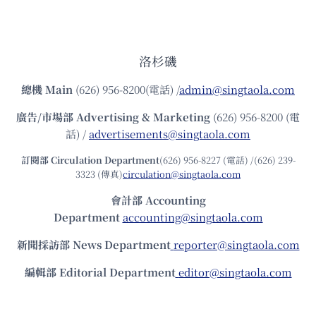
洛杉磯
總機
Main
(626) 956-8200(電話) /
admin@singtaola.com
廣告/市場部
Advertising & Marketing
(626) 956-8200 (電
話) /
advertisements@singtaola.com
訂閱部 Circulation Department
(626) 956-8227 (電話) /(626) 239-
3323 (傳真)
circulation@singtaola.com
會計部 Accounting
Department
accounting@singtaola.com
新聞採訪部 News Department
reporter@singtaola.com
編輯部 Editorial Department
editor@singtaola.com