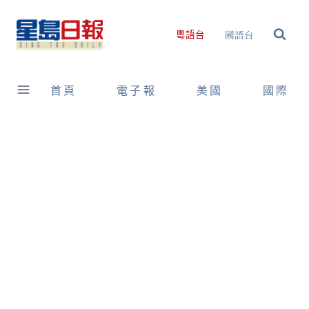
Skip
to
國語台
粵語台
content
首頁
電子報
美國
國際