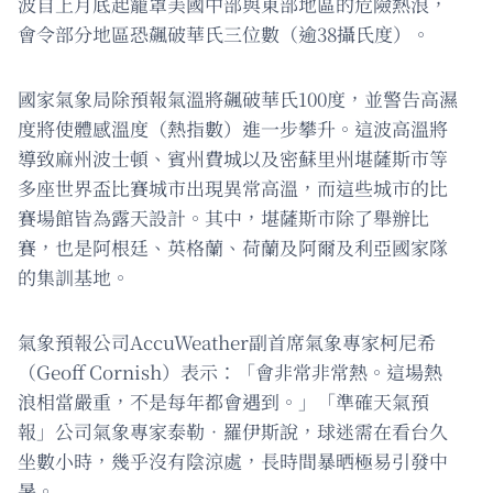
波自上月底起籠罩美國中部與東部地區的危險熱浪，
會令部分地區恐飆破華氏三位數（逾38攝氏度）。
國家氣象局除預報氣溫將飆破華氏100度，並警告高濕
度將使體感溫度（熱指數）進一步攀升。這波高溫將
導致麻州波士頓、賓州費城以及密蘇里州堪薩斯市等
多座世界盃比賽城市出現異常高溫，而這些城市的比
賽場館皆為露天設計。其中，堪薩斯市除了舉辦比
賽，也是阿根廷、英格蘭、荷蘭及阿爾及利亞國家隊
的集訓基地。
氣象預報公司AccuWeather副首席氣象專家柯尼希
（Geoff Cornish）表示：「會非常非常熱。這場熱
浪相當嚴重，不是每年都會遇到。」「準確天氣預
報」公司氣象專家泰勒．羅伊斯說，球迷需在看台久
坐數小時，幾乎沒有陰涼處，長時間暴晒極易引發中
暑。