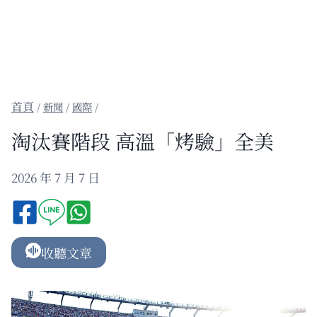
/
新聞
/
國際
/
淘汰賽階段 高溫「烤驗」全美
2026 年 7 月 7 日
收聽文章