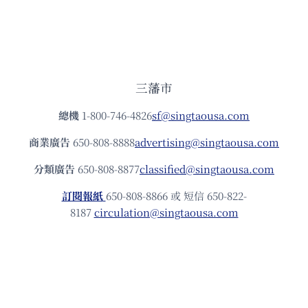
三藩市
總機
1-800-746-4826
sf@singtaousa.com
商業廣告
650-808-8888
advertising@singtaousa.com
分類廣告
650-808-8877
classified@singtaousa.com
訂閱報紙
650-808-8866 或 短信 650-822-
8187
circulation@singtaousa.com