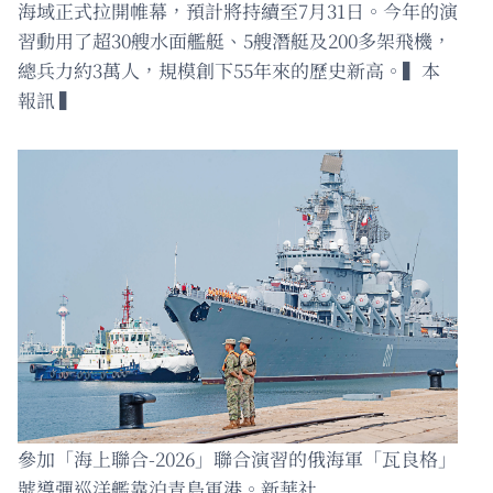
海域正式拉開帷幕，預計將持續至7月31日。今年的演
習動用了超30艘水面艦艇、5艘潛艇及200多架飛機，
總兵力約3萬人，規模創下55年來的歷史新高。▍本
報訊 ▍
參加「海上聯合-2026」聯合演習的俄海軍「瓦良格」
號導彈巡洋艦靠泊青島軍港。新華社