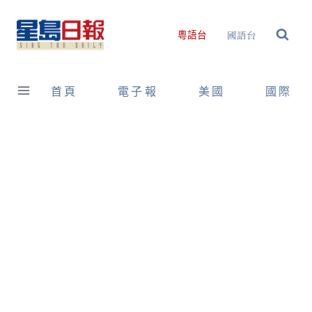
Skip
to
國語台
粵語台
content
首頁
電子報
美國
國際