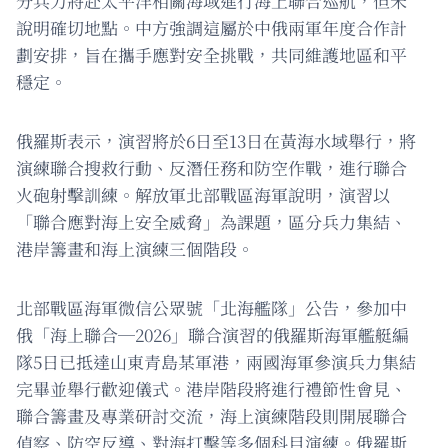
分兵力將赴太平洋相關海域進行海上聯合巡航，但未
說明確切地點。中方強調這屬於中俄兩軍年度合作計
劃安排，旨在攜手應對安全挑戰，共同維護地區和平
穩定。
俄羅斯表示，演習將於6日至13日在黃海水域舉行，將
演練聯合搜救行動、反潛任務和防空作戰，進行聯合
火砲射擊訓練。解放軍北部戰區海軍說明，演習以
「聯合應對海上安全威脅」為課題，區分兵力集結、
港岸籌畫和海上演練三個階段。
北部戰區海軍微信公眾號「北海艦隊」公告，參加中
俄「海上聯合─2026」聯合演習的俄羅斯海軍艦艇編
隊5日已抵達山東青島某軍港，兩國海軍參演兵力集結
完畢並舉行歡迎儀式。港岸階段將進行禮節性會見、
聯合籌畫及專業研討交流，海上演練階段則開展聯合
偵察、防空反導、對海打擊等多個科目演練。俄羅斯