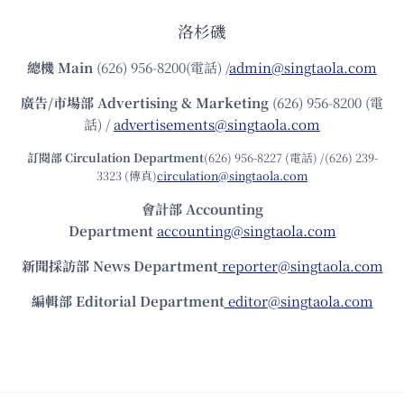
洛杉磯
總機
Main
(626) 956-8200(電話) /
admin@singtaola.com
廣告/市場部
Advertising & Marketing
(626) 956-8200 (電
話) /
advertisements@singtaola.com
訂閱部 Circulation Department
(626) 956-8227 (電話) /(626) 239-
3323 (傳真)
circulation@singtaola.com
會計部 Accounting
Department
accounting@singtaola.com
新聞採訪部 News Department
reporter@singtaola.com
編輯部 Editorial Department
editor@singtaola.com