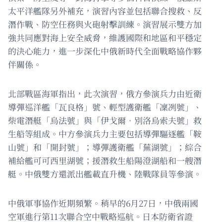
太平洋艦隊另外補充，演習內容並包括聯合搜救、反
潛作戰、防空任務與火砲射擊訓練。演習展示雙方加
強共同應對海上安全威脅，維護國際和地區和平穩定
的決心能力，進一步深化中俄新時代全面戰略協作夥
伴關係。
北部戰區海軍指出，此次演習，俄方參演兵力由近衛
導彈巡洋艦「瓦良格」號、輕型護衛艦「凜冽號」、
柴電潛艇「烏法號」與「伊戈爾．別洛烏索夫號」救
生船等組成。中方參演兵力主要包括導彈驅逐艦「鞍
山號」和「開封號」；導彈護衛艦「蕪湖號」；綜合
補給艦可可西里湖號；援潛救生船陽澄湖船和一艘潛
艇。中俄雙方還派出艦載直升機、陸戰隊員等參演。
中俄軍事協作近期頻繁。稍早的6月27日，中俄兩國
空軍進行第11次聯合空中戰略巡航。日本防衛省證