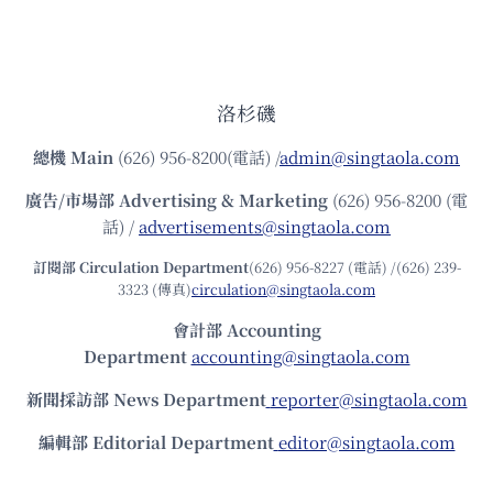
洛杉磯
總機
Main
(626) 956-8200(電話) /
admin@singtaola.com
廣告/市場部
Advertising & Marketing
(626) 956-8200 (電
話) /
advertisements@singtaola.com
訂閱部 Circulation Department
(626) 956-8227 (電話) /(626) 239-
3323 (傳真)
circulation@singtaola.com
會計部 Accounting
Department
accounting@singtaola.com
新聞採訪部 News Department
reporter@singtaola.com
編輯部 Editorial Department
editor@singtaola.com