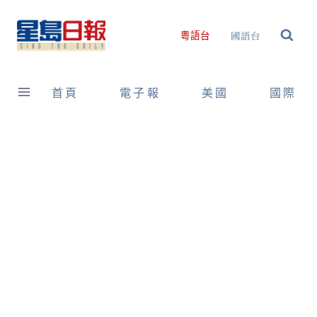
Skip
to
國語台
粵語台
content
首頁
電子報
美國
國際