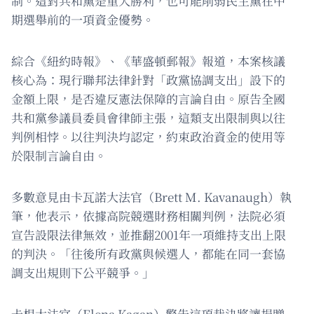
制。這對共和黨是重大勝利，也可能削弱民主黨在中
期選舉前的一項資金優勢。
綜合《紐約時報》、《華盛頓郵報》報道，本案核議
核心為：現行聯邦法律針對「政黨協調支出」設下的
金額上限，是否違反憲法保障的言論自由。原告全國
共和黨參議員委員會律師主張，這類支出限制與以往
判例相悖。以往判決均認定，約束政治資金的使用等
於限制言論自由。
多數意見由卡瓦諾大法官（Brett M. Kavanaugh）執
筆，他表示，依據高院競選財務相關判例，法院必須
宣告設限法律無效，並推翻2001年一項維持支出上限
的判決。「往後所有政黨與候選人，都能在同一套協
調支出規則下公平競爭。」
卡根大法官（Elena Kagan）警告這項裁決將讓捐贈