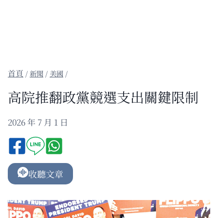
/
新聞
/
美國
/
高院推翻政黨競選支出關鍵限制
2026 年 7 月 1 日
收聽文章