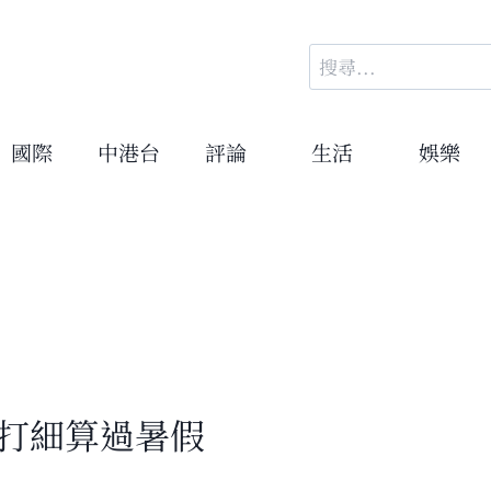
搜
尋
關
鍵
國際
中港台
評論
生活
娛樂
字:
精打細算過暑假