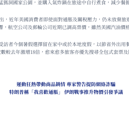
猛獁洞國家公園，並購入氣炸鍋在旅途中自行煮食，減少餐館用
an）指出，近年美國消費者即使面對通脹及關稅壓力，仍未放
響，航空公司及郵輪公司近期已調高票價，雖然美國汽油價
52%受訪者今個暑假選擇留在家中或於本地度假，以節省外出用餐
能的次數較去年激增18倍，愈來愈多旅客亦優先搜尋全包式套
運動狂熱帶動商品銷情 專家警告提防網絡詐騙
特朗普稱「我喜歡通脹」 伊朗戰事推升物價引發爭議