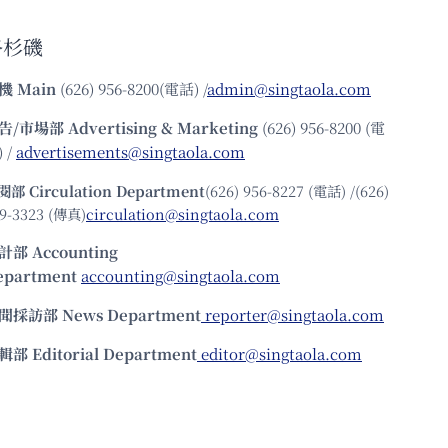
洛杉磯
機
Main
(626) 956-8200(電話) /
admin@singtaola.com
告/市場部
Advertising & Marketing
(626) 956-8200 (電
 /
advertisements@singtaola.com
閱部 Circulation Department
(626) 956-8227 (電話) /(626)
9-3323 (傳真)
circulation@singtaola.com
計部 Accounting
epartment
accounting@singtaola.com
聞採訪部 News Department
reporter@singtaola.com
輯部 Editorial Department
editor@singtaola.com