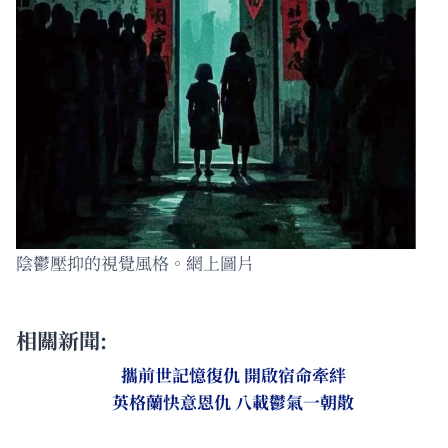
陰鬱壓抑的視覺風格。網上圖片
相關新聞:
攜前世記憶復仇 開啟宿命牽絆
英格蘭快意恩仇 八載鬱氣一朝散