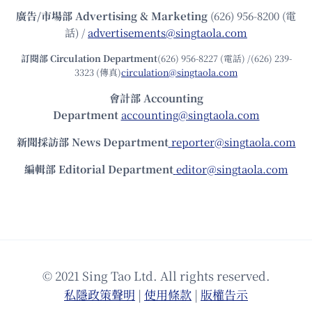
廣告/市場部
Advertising & Marketing
(626) 956-8200 (電
話) /
advertisements@singtaola.com
訂閱部 Circulation Department
(626) 956-8227 (電話) /(626) 239-
3323 (傳真)
circulation@singtaola.com
會計部 Accounting
Department
accounting@singtaola.com
新聞採訪部 News Department
reporter@singtaola.com
編輯部 Editorial Department
editor@singtaola.com
© 2021 Sing Tao Ltd. All rights reserved.
私隱政策聲明
|
使⽤條款
|
版權告⽰