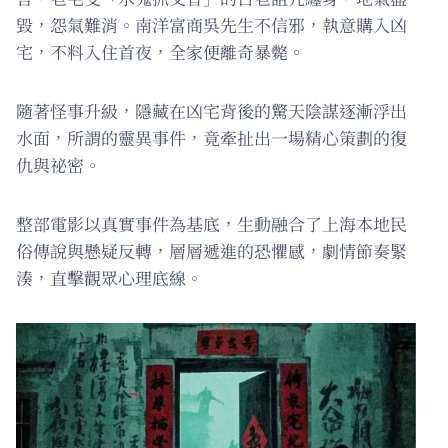
毀，怨氣難消。南洋富商吳先生不信邪，執意購入凶
宅，不料入住首夜，全家便離奇暴斃。
隨著怪事升級，隱藏在凶宅背後的驚天陰謀逐漸浮出
水面，所謂的靈異事件，竟牽扯出一場精心策劃的復
仇與祕密。
整部電影以真實事件為基底，生動融合了上海本地民
俗傳說與懸疑反轉，層層遞進的恐懼感，劇情節奏緊
湊，直擊觀眾心理底線。