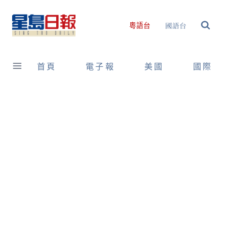
Skip
to
國語台
粵語台
content
首頁
電子報
美國
國際