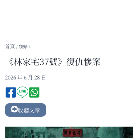
/
娛樂
/
《林家宅37號》復仇慘案
2026 年 6 月 28 日
收聽文章