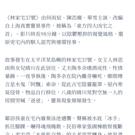
《林家宅37號》由何雨宸、陳浩爾、畢雪主演，改編
自上海真實靈異事件，被稱為「東方四大凶宅之
首」。影片時長98分鐘，以陰鬱壓抑的視覺風格，還
原兇宅內的駭人詛咒與連環怪事。
故事發生在太平洋某島嶼的林家宅37號。女主人林思
雨與女兒晴川在此居住，丈夫陶多余嗜酒成性，性情
暴躁。一夜爭執後，陶多余在院內離奇嚇死，鄉間傳
言是水鬼「阿飄」索命，從此古宅陰霾籠罩。屋內寒
氣侵骨，物品自行移位，八歲的晴川常對空無一人的
房間哭喊「爸爸」，靈異現象頻頻發生。
鄰居孩童在宅內廢棄泳池遇襲，聲稱被水底「冰手」
抓住腳踝，嚇得魂飛魄散。民俗專家張國棟勘察後斷
言，老宅受「水鬼抓交替」的古老詛咒纏身，地氣盡