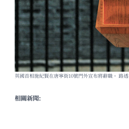
英國首相施紀賢在唐寧街10號門外宣布將辭職。 路透
相關新聞: