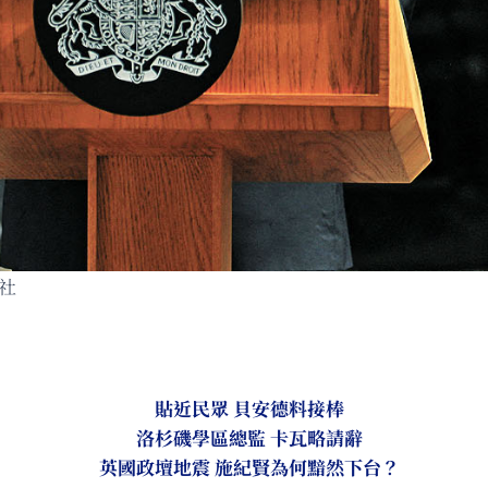
社
貼近民眾 貝安德料接棒
洛杉磯學區總監 卡瓦略請辭
英國政壇地震 施紀賢為何黯然下台？