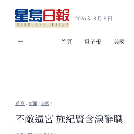
Skip
to
2026 年 8 月 8 日
content
首頁
電子報
美國
/
新聞
/
美國
/
不敵逼宮 施紀賢含淚辭職