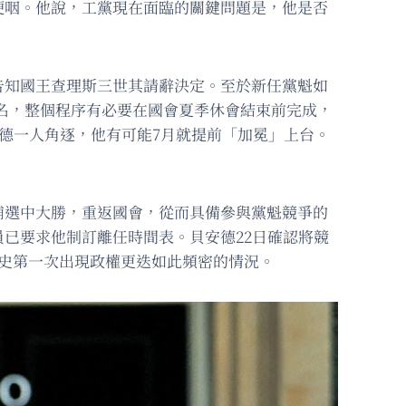
哽咽。他說，工黨現在面臨的關鍵問題是，他是否
告知國王查理斯三世其請辭決定。至於新任黨魁如
提名，整個程序有必要在國會夏季休會結束前完成，
德一人角逐，他有可能7月就提前「加冕」上台。
補選中大勝，重返國會，從而具備參與黨魁競爭的
已要求他制訂離任時間表。貝安德22日確認將競
代史第一次出現政權更迭如此頻密的情況。