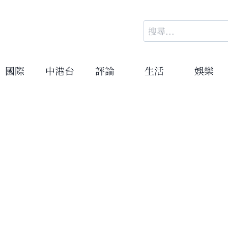
搜
尋
關
鍵
國際
中港台
評論
生活
娛樂
字: