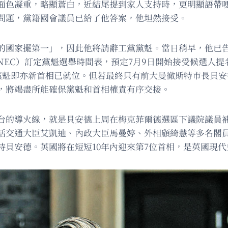
，面色凝重，略顯蒼白，近結尾提到家人支持時，更明顯語帶
問題，黨籍國會議員已給了他答案，他坦然接受。
的國家擺第一」，因此他將請辭工黨黨魁。當日稍早，他已
NEC）訂定黨魁選舉時間表，預定7月9日開始接受候選人
黨魁即亦新首相已就位。但若最終只有前大曼徹斯特市長貝安
，將竭盡所能確保黨魁和首相權責有序交接。
台的導火線，就是貝安德上周在梅克菲爾德選區下議院議員
括交通大臣艾凱迪、內政大臣馬曼婷、外相顧綺慧等多名閣員
持貝安德。英國將在短短10年內迎來第7位首相，是英國現