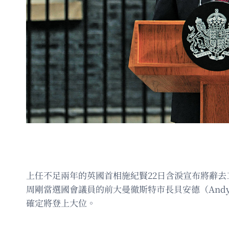
上任不足兩年的英國首相施紀賢22日含淚宣布將辭去
周剛當選國會議員的前大曼徹斯特市長貝安德（Andy
確定將登上大位。