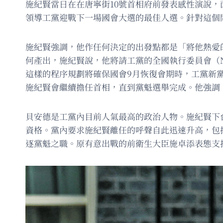
施紀賢當日在在唐寧街10號首相府前發表感性演說
領導工黨迎戰下一場國會大選的最佳人選。針對這個
施紀賢強調，他作任何決定的出發點都是「將他熱愛
何產出，施紀賢說，他將請工黨的全國執行委員會（
這樣的程序規劃將確保國會9月恢復會期時，工黨新
施紀賢會繼續擔任首相，直到黨魁選舉完成。他強調
貝安德是工黨內目前人氣最高的政治人物。施紀賢下
資格。黨內要求施紀賢離任的呼聲自此迅速升高，包
逐黨魁之職。原有意出戰的前衛生大臣施卓添表態支