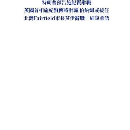
特朗普預告施紀賢辭職
英國首相施紀賢傳將辭職 伯納姆或接任
北灣Fairfield市長莫伊辭職｜細說燊語