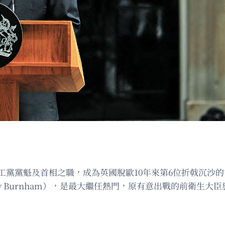
工黨黨魁及首相之職，成為英國脫歐10年來第6位折戟沉沙
 Burnham），是最大繼任熱門，原有意出戰的前衛生大