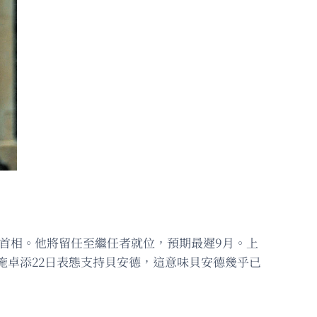
的首相。他將留任至繼任者就位，預期最遲9月。上
臣施卓添22日表態支持貝安德，這意味貝安德幾乎已