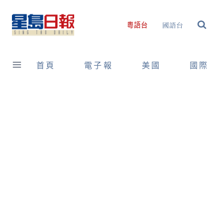
Skip
to
國語台
粵語台
content
首頁
電子報
美國
國際