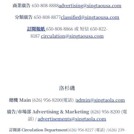
商業廣告
650-808-8888
advertising@singtaousa.com
分類廣告
650-808-8877
classified@singtaousa.com
訂閱報紙
650-808-8866 或 短信 650-822-
8187
circulation@singtaousa.com
洛杉磯
總機
Main
(626) 956-8200(電話) /
admin@singtaola.com
廣告/市場部
Advertising & Marketing
(626) 956-8200 (電
話) /
advertisements@singtaola.com
訂閱部 Circulation Department
(626) 956-8227 (電話) /(626) 239-