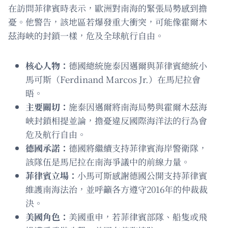
在訪問菲律賓時表示，歐洲對南海的緊張局勢感到擔
憂。他警告，該地區若爆發重大衝突，可能像霍爾木
茲海峽的封鎖一樣，危及全球航行自由。
核心人物：
德國總統施泰因邁爾與菲律賓總統小
馬可斯（Ferdinand Marcos Jr.）在馬尼拉會
晤。
主要關切：
施泰因邁爾將南海局勢與霍爾木茲海
峽封鎖相提並論，擔憂違反國際海洋法的行為會
危及航行自由。
德國承諾：
德國將繼續支持菲律賓海岸警衛隊，
該隊伍是馬尼拉在南海爭議中的前線力量。
菲律賓立場：
小馬可斯感謝德國公開支持菲律賓
維護南海法治，並呼籲各方遵守2016年的仲裁裁
決。
美國角色：
美國重申，若菲律賓部隊、船隻或飛