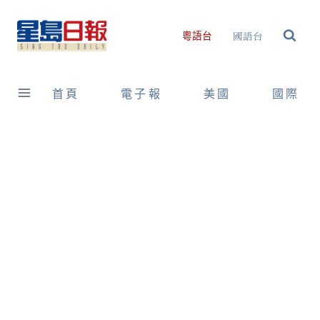
Skip
to
國語台
粵語台
content
首頁
電子報
美國
國際