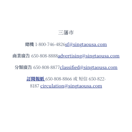
三藩市
總機
1-800-746-4826
sf@singtaousa.com
商業廣告
650-808-8888
advertising@singtaousa.com
分類廣告
650-808-8877
classified@singtaousa.com
訂閱報紙
650-808-8866 或 短信 650-822-
8187
circulation@singtaousa.com