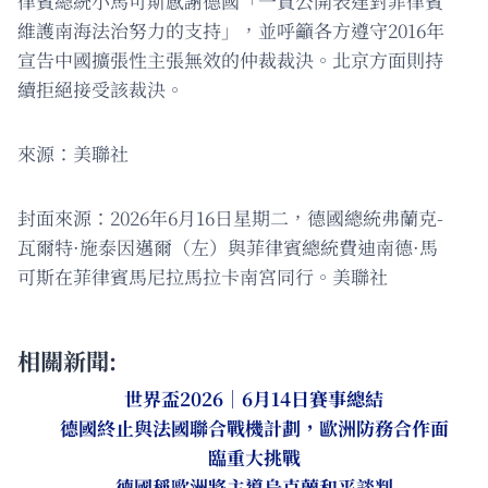
律賓總統小馬可斯感謝德國「一貫公開表達對菲律賓
維護南海法治努力的支持」，並呼籲各方遵守2016年
宣告中國擴張性主張無效的仲裁裁決。北京方面則持
續拒絕接受該裁決。
來源：美聯社
封面來源：2026年6月16日星期二，德國總統弗蘭克-
瓦爾特·施泰因邁爾（左）與菲律賓總統費迪南德·馬
可斯在菲律賓馬尼拉馬拉卡南宮同行。美聯社
相關新聞:
世界盃2026｜6月14日賽事總結
德國終止與法國聯合戰機計劃，歐洲防務合作面
臨重大挑戰
德國稱歐洲將主導烏克蘭和平談判