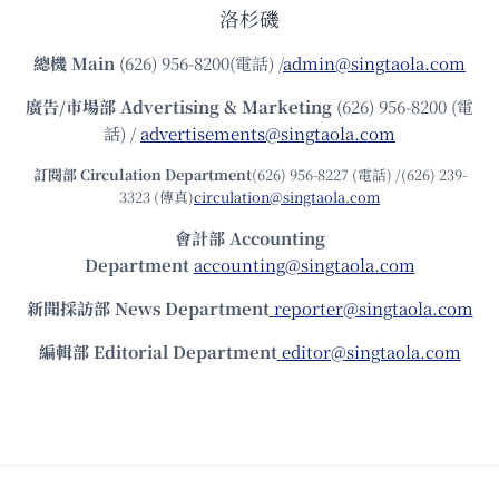
洛杉磯
總機
Main
(626) 956-8200(電話) /
admin@singtaola.com
廣告/市場部
Advertising & Marketing
(626) 956-8200 (電
話) /
advertisements@singtaola.com
訂閱部 Circulation Department
(626) 956-8227 (電話) /(626) 239-
3323 (傳真)
circulation@singtaola.com
會計部 Accounting
Department
accounting@singtaola.com
新聞採訪部 News Department
reporter@singtaola.com
編輯部 Editorial Department
editor@singtaola.com