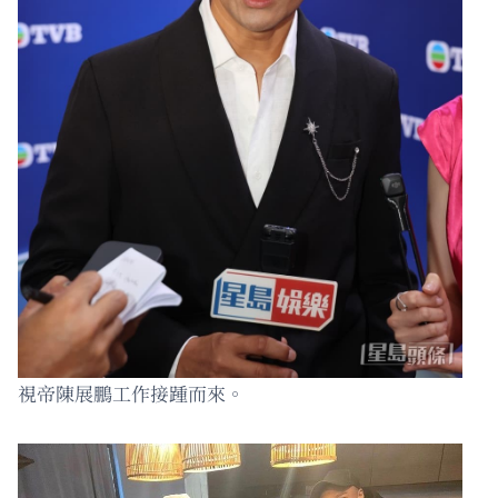
視帝陳展鵬工作接踵而來。