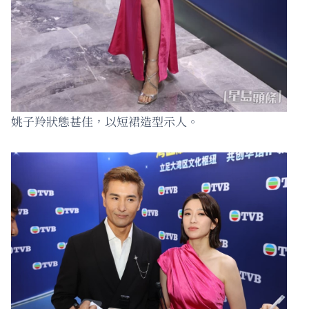
姚子羚狀態甚佳，以短裙造型示人。