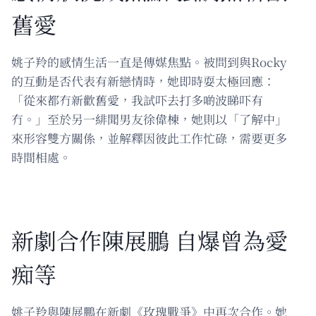
舊愛
姚子羚的感情生活一直是傳媒焦點。被問到與Rocky
的互動是否代表有新戀情時，她即時耍太極回應：
「從來都冇新歡舊愛，我試吓去打多啲波睇吓有
冇。」至於另一緋聞男友徐偉棟，她則以「了解中」
來形容雙方關係，並解釋因彼此工作忙碌，需要更多
時間相處。
新劇合作陳展鵬 自爆曾為愛
痴等
姚子羚與陳展鵬在新劇《玫瑰戰爭》中再次合作。她