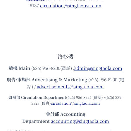
8187
circulation@singtaousa.com
洛杉磯
總機
Main
(626) 956-8200(電話) /
admin@singtaola.com
廣告/市場部
Advertising & Marketing
(626) 956-8200 (電
話) /
advertisements@singtaola.com
訂閱部 Circulation Department
(626) 956-8227 (電話) /(626) 239-
3323 (傳真)
circulation@singtaola.com
會計部 Accounting
Department
accounting@singtaola.com