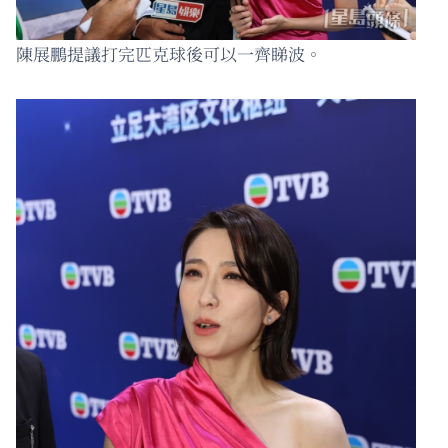
陳展鵬提議打完匹克球後可以一齊睇波。