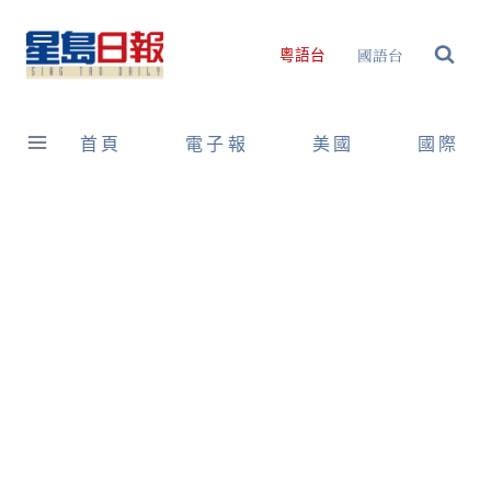
Skip
to
國語台
粵語台
content
首頁
電子報
美國
國際