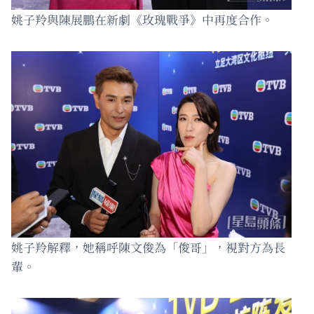
姚子羚與陳展鵬在新劇《玫瑰戰爭》中再度合作。
姚子羚解釋，她稱呼陳文俊為「俊哥」，視對方為長
輩。