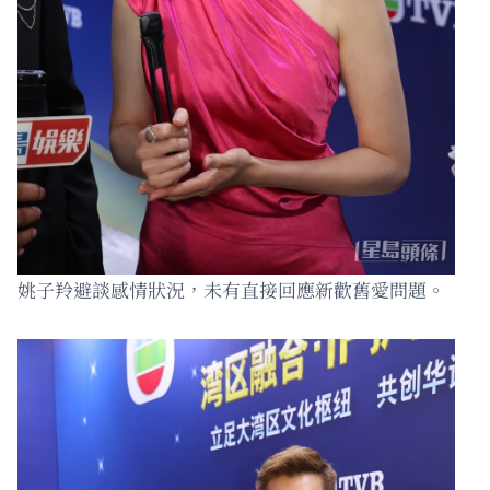
姚子羚避談感情狀況，未有直接回應新歡舊愛問題。