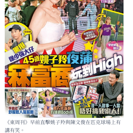
《東周刊》早前直擊姚子羚與陳文俊在匹克球場上有
講有笑。