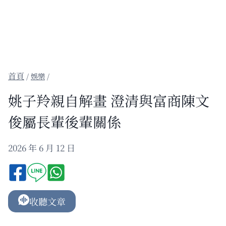
/
娛樂
/
姚子羚親自解畫 澄清與富商陳文
俊屬長輩後輩關係
2026 年 6 月 12 日
收聽文章