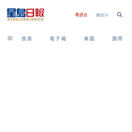
Skip
to
國語台
粵語台
content
首頁
電子報
美國
國際