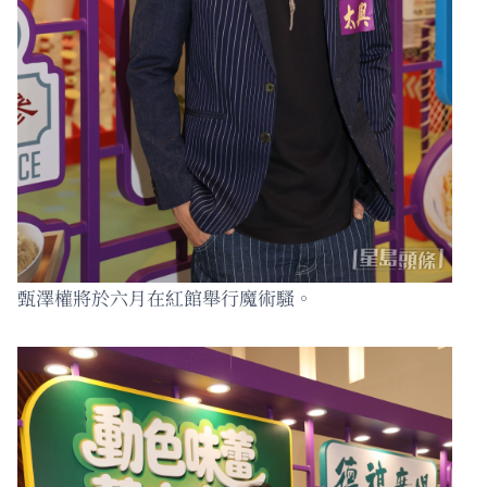
甄澤權將於六月在紅館舉行魔術騷。