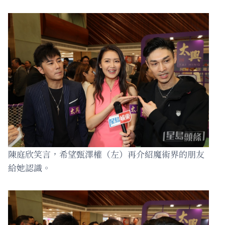
陳庭欣笑言，希望甄澤權（左）再介紹魔術界的朋友
給她認識。