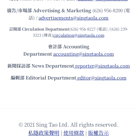
廣告/市場部
Advertising & Marketing
(626) 956-8200 (電
話) /
advertisements@singtaola.com
訂閱部 Circulation Department
(626) 956-8227 (電話) /(626) 239-
3323 (傳真)
circulation@singtaola.com
會計部 Accounting
Department
accounting@singtaola.com
新聞採訪部 News Department
reporter@singtaola.com
編輯部 Editorial Department
editor@singtaola.com
© 2021 Sing Tao Ltd. All rights reserved.
私隱政策聲明
|
使⽤條款
|
版權告⽰