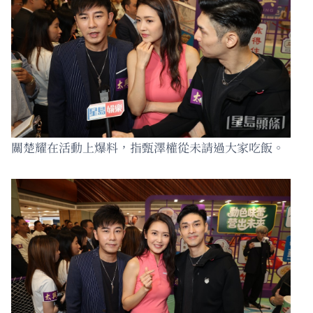
關楚耀在活動上爆料，指甄澤權從未請過大家吃飯。