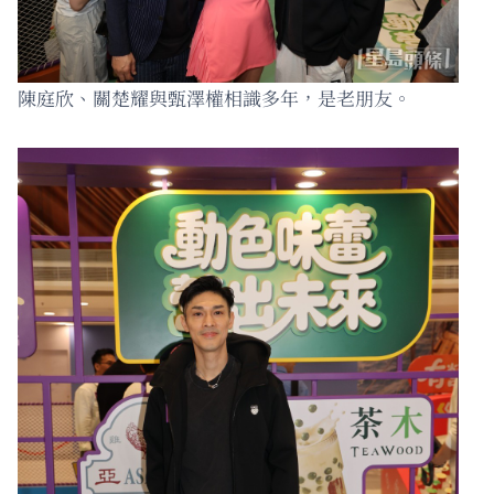
陳庭欣、關楚耀與甄澤權相識多年，是老朋友。