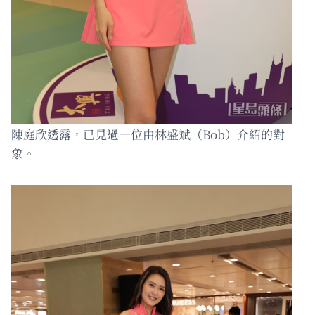
陳庭欣透露，已見過一位由林盛斌（Bob）介紹的對
象。