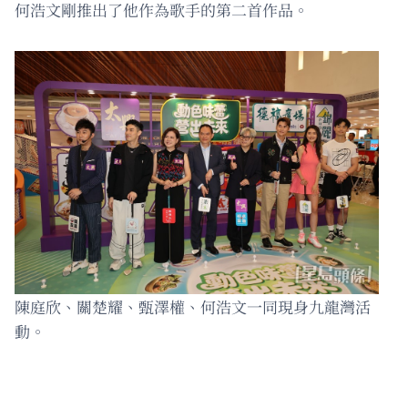
何浩文剛推出了他作為歌手的第二首作品。
陳庭欣、關楚耀、甄澤權、何浩文一同現身九龍灣活
動。