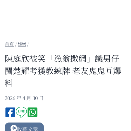
/
娛樂
/
陳庭欣被笑「漁翁撒網」識男仔
關楚耀考獲教練牌 老友鬼鬼互爆
料
2026 年 4 月 30 日
收聽文章