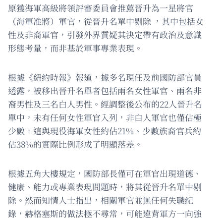
原獲海軍高級將領評審委員會推薦晉升為一星將官
（海軍准將）軍官，從晉升名單中剔除 ，其中包括女
性及非裔軍官，引發外界質疑其決定帶有政治及意識
形態考量，而非基於軍事專業表現。
根據《紐約時報》報道，據多名現任及前國防部官員
透露，被移出晉升名單者包括兩名女性軍官、兩名非
裔男性及三名白人男性。經調整後公布的22人晉升名
單中，未有任何女性軍官入列，非白人軍官也僅佔極
少數。這與現役海軍女性約佔21%、少數族裔官兵約
佔38%的實際比例形成了明顯落差。
根據五角大樓規定，國防部長僅可在軍官出現道德、
健康、能力或專業表現問題時，將其從晉升名單中剔
除。然而知情人士指出，相關軍官並無任何失職紀
錄，赫格塞斯的做法極不尋常，可能違背軍方一向強