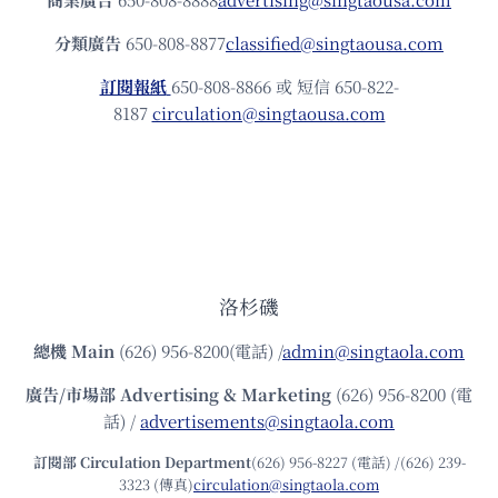
分類廣告
650-808-8877
classified@singtaousa.com
訂閱報紙
650-808-8866 或 短信 650-822-
8187
circulation@singtaousa.com
洛杉磯
總機
Main
(626) 956-8200(電話) /
admin@singtaola.com
廣告/市場部
Advertising & Marketing
(626) 956-8200 (電
話) /
advertisements@singtaola.com
訂閱部 Circulation Department
(626) 956-8227 (電話) /(626) 239-
3323 (傳真)
circulation@singtaola.com