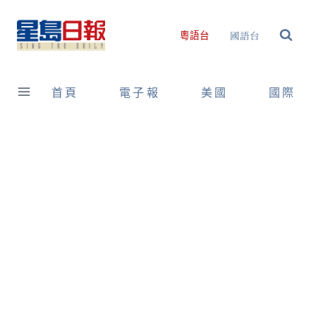
Skip
to
國語台
粵語台
content
首頁
電子報
美國
國際