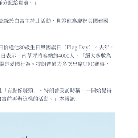
僅分配給貴賓。」
朗普總統於白宮主持此活動，見證他為慶祝美國建國
逢他80歲生日與國旗日（Flag Day）。去年，
近日表示，南草坪將容納約4000人，「絕大多數為
稱此舉是愛國行為。特朗普過去多次出席UFC賽事，
魘」且「有點像噱頭」。特朗普受訪時稱，一開始覺得
白宮前再辦這樣的活動。」本報訊