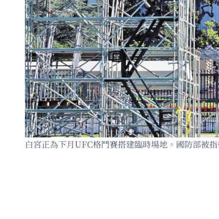
白宮正為下月UFC格鬥賽搭建臨時場地。國防部被