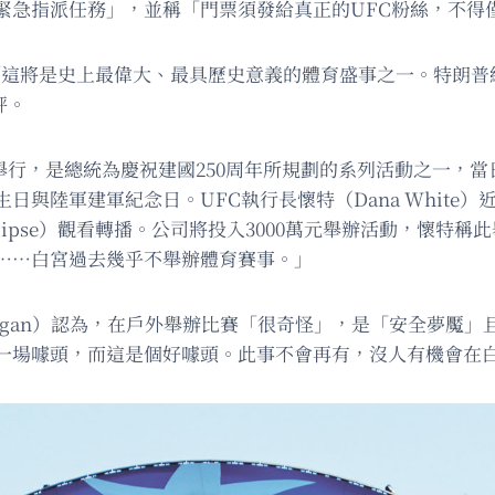
緊急指派任務」，並稱「門票須發給真正的UFC粉絲，不得
事，稱「這將是史上最偉大、最具歷史意義的體育盛事之一。特
評。
行，是總統為慶祝建國250周年所規劃的系列活動之一，當日恰
與陸軍建軍紀念日。UFC執行長懷特（Dana White）
lipse）觀看轉播。公司將投入3000萬元舉辦活動，懷特
……白宮過去幾乎不舉辦體育賽事。」
e Rogan）認為，在戶外舉辦比賽「很奇怪」，是「安全夢
一場噱頭，而這是個好噱頭。此事不會再有，沒人有機會在