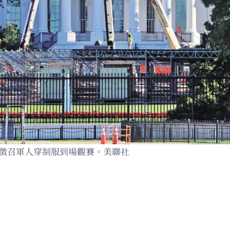
指徵召軍人穿制服到場觀賽。美聯社