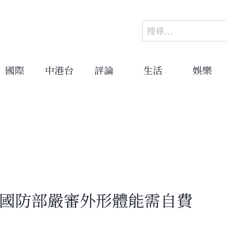
搜
尋
關
鍵
國際
中港台
評論
生活
娛樂
字:
 國防部嚴審外形體能需自費