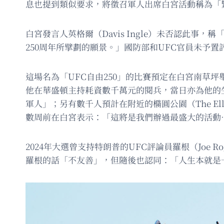
息也提到類似要求，將徵召軍人出席白宮活動稱為「
白宮發言人英格爾（Davis Ingle）未否認此
250周年所擘劃的願景。」國防部和UFC官員未予置
這場名為「UFC自由250」的比賽預定在白宮南草坪舉
他在華盛頓主持耗資數千萬元的閱兵，當日亦為他的生日
軍人」；另有數千人預計在附近的橢圓公園（The El
數周前在白宮表示：「這將是我們辦過最盛大的活動
2024年大選曾支持特朗普的UFC評論員羅根（Jo
羅根的話「不友善」，但隨後也認同：「人生本就是