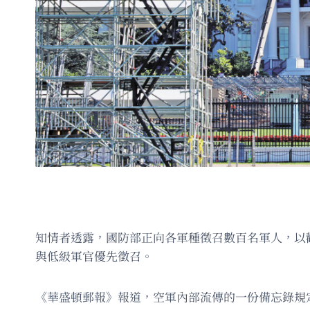
知情者透露，國防部正向各軍種徵召數百名軍人，以觀
與低級軍官優先徵召。
《華盛頓郵報》報道，空軍內部流傳的一份備忘錄規