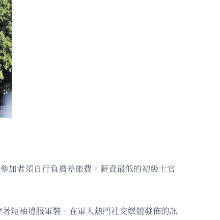
；參加者須自行負擔差旅費，薪資最低的初級士官
穿著短袖禮服軍裝。在軍人熱門社交媒體發佈的訊