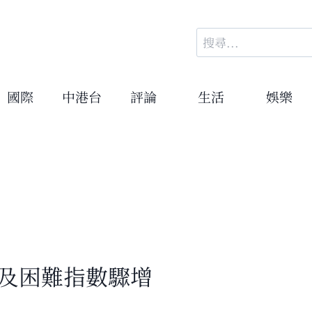
搜
尋
關
鍵
國際
中港台
評論
生活
娛樂
字:
性及困難指數驟增