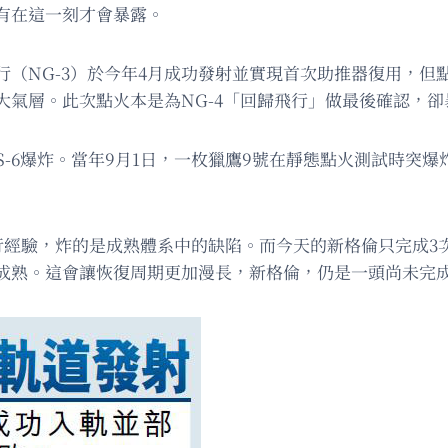
有在這一刻才會暴露。
（NG-3）於今年4月成功發射並實現首次助推器復用，但
大氣層。此次點火本是為NG-4「回歸飛行」做最後確認，
AMOS-6爆炸。當年9月1日，一枚獵鷹9號在靜態點火測試時
十次飛行經驗，炸的是成熟體系中的缺陷。而今天的新格倫只完成
成熟。這會讓恢復周期更加漫長，新格倫，仍是一頭尚未完