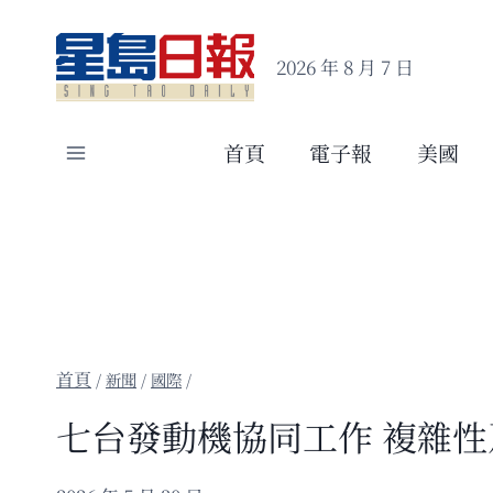
Skip
to
2026 年 8 月 7 日
content
首頁
電子報
美國
/
新聞
/
國際
/
七台發動機協同工作 複雜