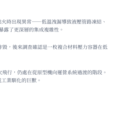
點火時出現異常——低溫洩漏導致液壓管路凍結、
卻暴露了更深層的集成複雜性。
突爆炸毀，後來調查確認是一枚複合材料壓力容器在低
3次飛行，仍處在從原型機向運營系統過渡的階段。
成工業馴化的巨獸。