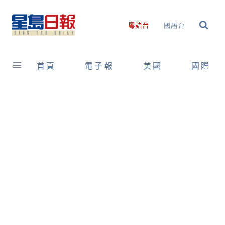
Skip
to
國語台
粵語台
content
首頁
電子報
美國
國際