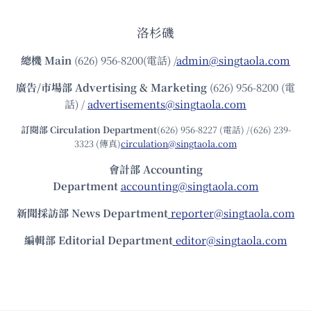
洛杉磯
總機
Main
(626) 956-8200(電話) /
admin@singtaola.com
廣告/市場部
Advertising & Marketing
(626) 956-8200 (電
話) /
advertisements@singtaola.com
訂閱部 Circulation Department
(626) 956-8227 (電話) /(626) 239-
3323 (傳真)
circulation@singtaola.com
會計部 Accounting
Department
accounting@singtaola.com
新聞採訪部 News Department
reporter@singtaola.com
編輯部 Editorial Department
editor@singtaola.com