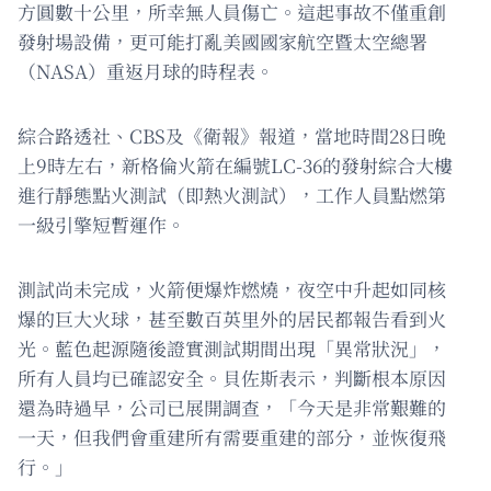
方圓數十公里，所幸無人員傷亡。這起事故不僅重創
發射場設備，更可能打亂美國國家航空暨太空總署
（NASA）重返月球的時程表。
綜合路透社、CBS及《衛報》報道，當地時間28日晚
上9時左右，新格倫火箭在編號LC-36的發射綜合大樓
進行靜態點火測試（即熱火測試），工作人員點燃第
一級引擎短暫運作。
測試尚未完成，火箭便爆炸燃燒，夜空中升起如同核
爆的巨大火球，甚至數百英里外的居民都報告看到火
光。藍色起源隨後證實測試期間出現「異常狀況」，
所有人員均已確認安全。貝佐斯表示，判斷根本原因
還為時過早，公司已展開調查，「今天是非常艱難的
一天，但我們會重建所有需要重建的部分，並恢復飛
行。」