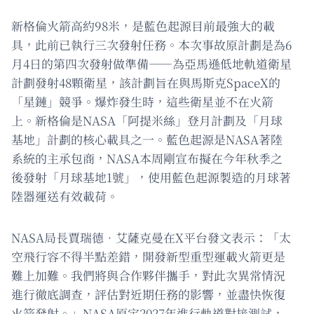
新格倫火箭高約98米，是藍色起源目前最強大的載
具，此前已執行三次發射任務。本次事故原計劃是為6
月4日的第四次發射做準備——為亞馬遜低地軌道衛星
計劃發射48顆衛星，該計劃旨在與馬斯克SpaceX的
「星鏈」競爭。爆炸發生時，這些衛星並不在火箭
上。新格倫是NASA「阿提米絲」登月計劃及「月球
基地」計劃的核心載具之一。藍色起源是NASA著陸
系統的主承包商，NASA本周剛宣布擬在今年秋季之
後發射「月球基地1號」，使用藍色起源製造的月球著
陸器運送有效載荷。
NASA局長賈瑞德．艾薩克曼在X平台發文表示：「太
空飛行容不得半點差錯，開發新型重型運載火箭更是
難上加難。我們將與合作夥伴攜手，對此次異常情況
進行徹底調查，評估對近期任務的影響，並盡快恢復
火箭發射。」NASA原定2027年進行軌道對接測試，