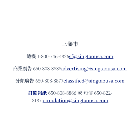
三藩市
總機
1-800-746-4826
sf@singtaousa.com
商業廣告
650-808-8888
advertising@singtaousa.com
分類廣告
650-808-8877
classified@singtaousa.com
訂閱報紙
650-808-8866 或 短信 650-822-
8187
circulation@singtaousa.com