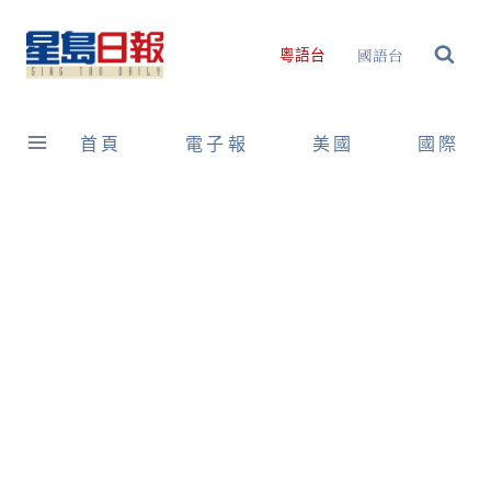
Skip
to
國語台
粵語台
content
首頁
電子報
美國
國際