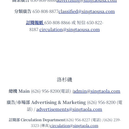
分類廣告
650-808-8877
classified@singtaousa.com
訂閱報紙
650-808-8866 或 短信 650-822-
8187
circulation@singtaousa.com
洛杉磯
總機
Main
(626) 956-8200(電話) /
admin@singtaola.com
廣告/市場部
Advertising & Marketing
(626) 956-8200 (電
話) /
advertisements@singtaola.com
訂閱部 Circulation Department
(626) 956-8227 (電話) /(626) 239-
3323 (傳真)
circulation@singtaola.com