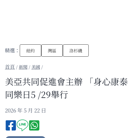
精選：
紐約
灣區
洛杉磯
/
新聞
/
美國
/
美亞共同促進會主辦 「身心康泰
同樂日5 /29舉行
2026 年 5 月 22 日