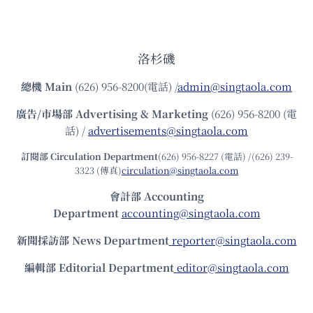
洛杉磯
總機
Main
(626) 956-8200(電話) /
admin@singtaola.com
廣告/市場部
Advertising & Marketing
(626) 956-8200 (電
話) /
advertisements@singtaola.com
訂閱部 Circulation Department
(626) 956-8227 (電話) /(626) 239-
3323 (傳真)
circulation@singtaola.com
會計部 Accounting
Department
accounting@singtaola.com
新聞採訪部 News Department
reporter@singtaola.com
編輯部 Editorial Department
editor@singtaola.com