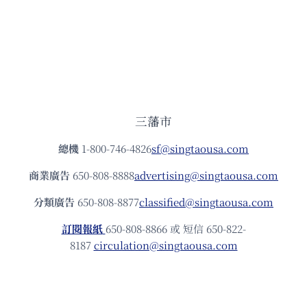
三藩市
總機
1-800-746-4826
sf@singtaousa.com
商業廣告
650-808-8888
advertising@singtaousa.com
分類廣告
650-808-8877
classified@singtaousa.com
訂閱報紙
650-808-8866 或 短信 650-822-
8187
circulation@singtaousa.com