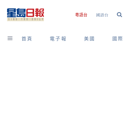
Skip
to
國語台
粵語台
content
首頁
電子報
美國
國際