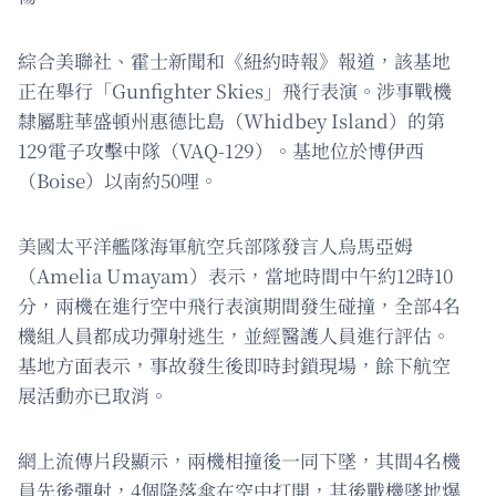
綜合美聯社、霍士新聞和《紐約時報》報道，該基地
正在舉行「Gunfighter Skies」飛行表演。涉事戰機
隸屬駐華盛頓州惠德比島（Whidbey Island）的第
129電子攻擊中隊（VAQ-129）。基地位於博伊西
（Boise）以南約50哩。
美國太平洋艦隊海軍航空兵部隊發言人烏馬亞姆
（Amelia Umayam）表示，當地時間中午約12時10
分，兩機在進行空中飛行表演期間發生碰撞，全部4名
機組人員都成功彈射逃生，並經醫護人員進行評估。
基地方面表示，事故發生後即時封鎖現場，餘下航空
展活動亦已取消。
網上流傳片段顯示，兩機相撞後一同下墜，其間4名機
員先後彈射，4個降落傘在空中打開，其後戰機墜地爆