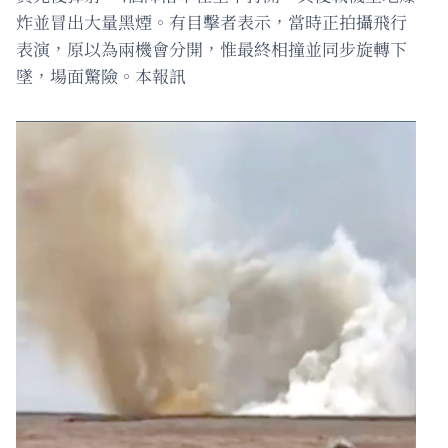
炸並冒出大量黑煙。有目擊者表示，當時正拍攝飛行
表演，原以為兩機會分開，惟最終相撞並同步旋轉下
墜，場面驚險。本報訊