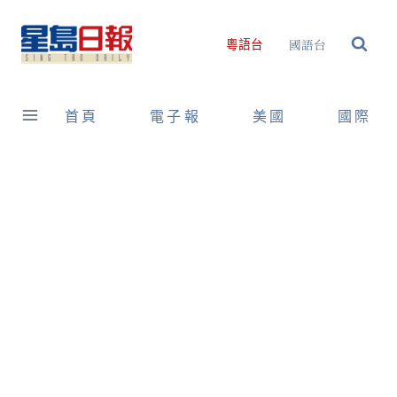
Skip
to
國語台
粵語台
content
首頁
電子報
美國
國際