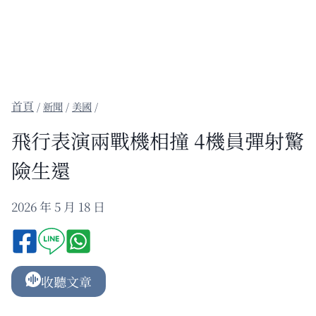
/
新聞
/
美國
/
飛行表演兩戰機相撞 4機員彈射驚
險生還
2026 年 5 月 18 日
收聽文章