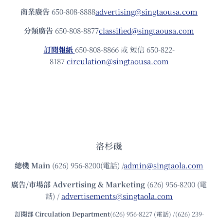
商業廣告
650-808-8888
advertising@singtaousa.com
分類廣告
650-808-8877
classified@singtaousa.com
訂閱報紙
650-808-8866 或 短信 650-822-
8187
circulation@singtaousa.com
洛杉磯
總機
Main
(626) 956-8200(電話) /
admin@singtaola.com
廣告/市場部
Advertising & Marketing
(626) 956-8200 (電
話) /
advertisements@singtaola.com
訂閱部 Circulation Department
(626) 956-8227 (電話) /(626) 239-