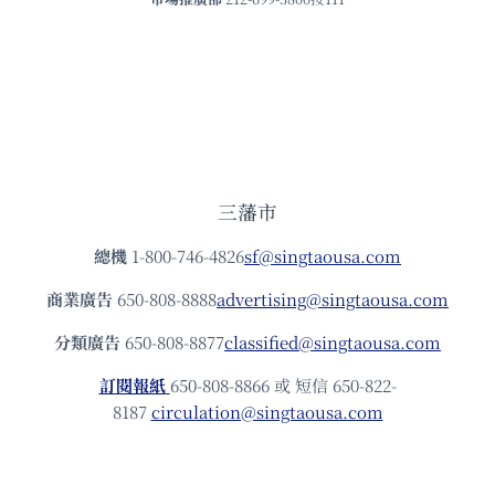
三藩市
總機
1-800-746-4826
sf@singtaousa.com
商業廣告
650-808-8888
advertising@singtaousa.com
分類廣告
650-808-8877
classified@singtaousa.com
訂閱報紙
650-808-8866 或 短信 650-822-
8187
circulation@singtaousa.com