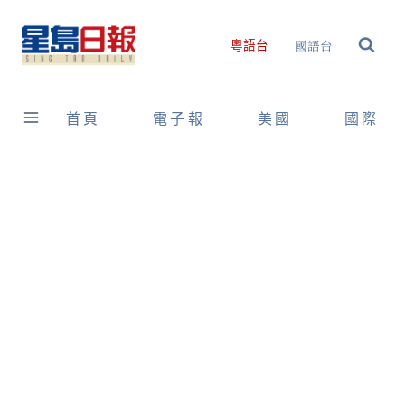
Skip
to
國語台
粵語台
content
首頁
電子報
美國
國際