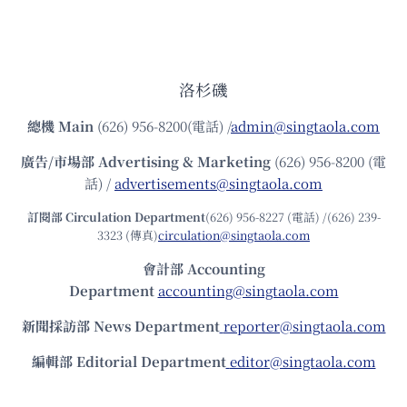
洛杉磯
總機
Main
(626) 956-8200(電話) /
admin@singtaola.com
廣告/市場部
Advertising & Marketing
(626) 956-8200 (電
話) /
advertisements@singtaola.com
訂閱部 Circulation Department
(626) 956-8227 (電話) /(626) 239-
3323 (傳真)
circulation@singtaola.com
會計部 Accounting
Department
accounting@singtaola.com
新聞採訪部 News Department
reporter@singtaola.com
編輯部 Editorial Department
editor@singtaola.com