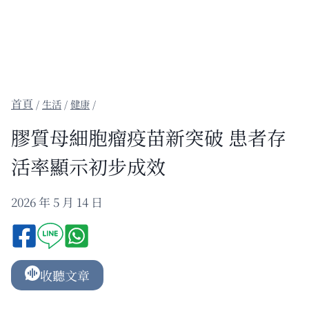
/
生活
/
健康
/
膠質母細胞瘤疫苗新突破 患者存
活率顯示初步成效
2026 年 5 月 14 日
收聽文章