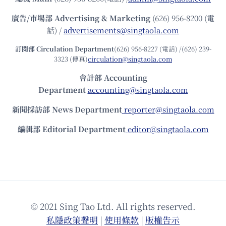
廣告/市場部
Advertising & Marketing
(626) 956-8200 (電
話) /
advertisements@singtaola.com
訂閱部 Circulation Department
(626) 956-8227 (電話) /(626) 239-
3323 (傳真)
circulation@singtaola.com
會計部 Accounting
Department
accounting@singtaola.com
新聞採訪部 News Department
reporter@singtaola.com
編輯部 Editorial Department
editor@singtaola.com
© 2021 Sing Tao Ltd. All rights reserved.
私隱政策聲明
|
使⽤條款
|
版權告⽰