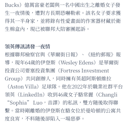
Bucks）億萬富豪老闆與一名中國出生之離婚女子發
生一夜情後，遭對方長期恐嚇勒索。該名女子要求獲
得其一半身家，並將錄有性愛畫面的作案器材藏於衛
生棉盒內，現已被聯邦大陪審團起訴。
領英傳訊誘發一夜情
根據聯邦檢察官與《華爾街日報》、《紐約郵報》報
導，現年64歲的伊登斯（Wesley Edens）是華爾街
投資公司要塞投資集團（Fortress Investment
Group）共同創辦人，同時擁有英超阿斯頓維拉
（Aston Villa）足球隊。他在2022年於職業社群平台
領英（LinkedIn）收到46歲女子駱常麗（Changli
“Sophia” Luo，音譯）的私訊，雙方隨後取得聯
繫。當時剛離婚的伊登斯在駱女位於曼哈頓的公寓共
度良宵，不料隨後卻陷入一場惡夢。