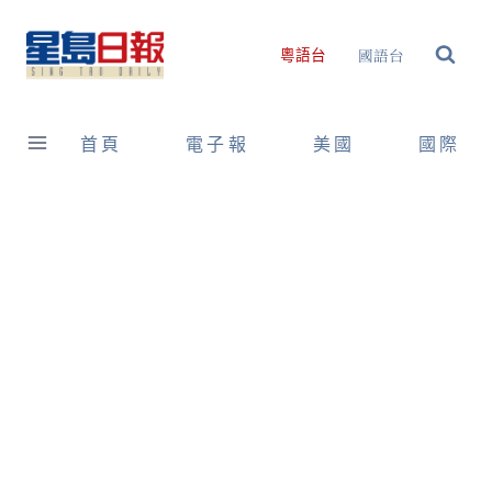
Skip
to
國語台
粵語台
content
首頁
電子報
美國
國際