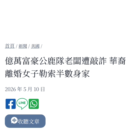
/
新聞
/
美國
/
億萬富豪公鹿隊老闆遭敲詐 華裔
離婚女子勒索半數身家
2026 年 5 月 10 日
收聽文章