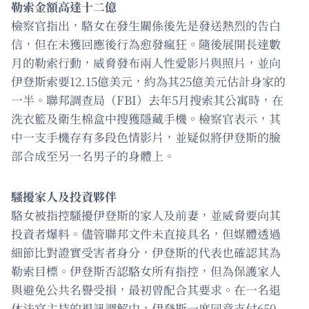
勒索金額高達十二億
檢察官指出，駱女在發生關係後先是發送熱烈的告白
信，但在未獲回應後行為愈發瘋狂。隨後展開長達數
月的勒索行動，威脅發布兩人性愛影片與照片，並向
伊登斯索要12.15億美元，約為其25億美元估計身家的
一半。聯邦調查局（FBI）去年5月搜索其公寓時，在
洗衣籃及衛生棉盒中搜獲隱藏手機。檢察官表示，其
中一支手機存有多段色情影片，並疑似將伊登斯的臉
部合成至另一名男子的身體上。
騷擾家人及投資夥伴
駱女被指控騷擾伊登斯的家人及前妻，並威脅要向其
投資者爆料。儘管聯邦文件未直接具名，但媒體透過
細節比對證實受害者身分，伊登斯的代表也確認其為
勒索目標。伊登斯否認駱女所有指控，但為保護家人
與避免公共名譽受損，最初曾配合其要求。在一名退
休法官主持的視訊調解中，伊登斯一度同意支付650