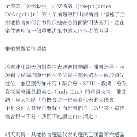
全美的「金州殺手」迪安傑洛（Joseph James
DeAngelo Jr.）案，早前還專門出版新書，憶述了全
州地檢官如何合力確保迪安杰洛面對司法審判，並在
案件審理每一個重要決策中納入倖存者的考量。
審慎樂觀看待選情
潘君達和胡天均對選情表達審慎樂觀。潘君達稱，兩
項獨立民調均顯示他在多位民主黨候選人中處於領先
地位，並已獲得加州勞工聯合會、SEIU、教師工會及
資深國會議員趙美心（Judy Chu）的背書支持。他強
調，華人社區「有機會送一位華裔代表進入國會——
不是求別人替我們發聲，而是我們自己站出來。這個
機會得來不易，我們不能讓它白白溜走。」
胡天則稱，其地檢官選區代表的選民已涵蓋第六選區