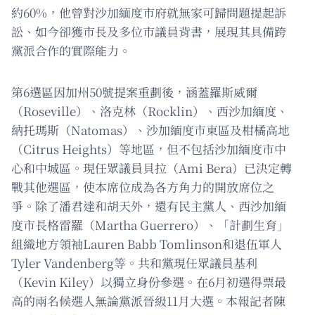
約60%，他曾對沙加緬度市府就無家可歸問題提起訴
訟、如今卻獲市長及多位市議員背書，展現其具備跨
黨派合作的實際能力。
第6選區因加州50號提案重劃後，涵蓋羅斯威爾
（Roseville）、洛克林（Rocklin）、西沙加緬度、
納托瑪斯（Natomas）、沙加緬度市東區及柑橘高地
（Citrus Heights）等地區，但不包括沙加緬度市中
心和中城區。現任眾議員貝拉（Ami Bera）已決定轉
戰其他選區，使本席位成為各方角力的開放席位之
爭。除了潘君達和胡天外，還有民主黨人、西沙加緬
度市長格雷羅（Martha Guerrero）、「計劃生育」
組織地方領袖Lauren Babb Tomlinson和退伍軍人
Tyler Vandenberg等。共和黨現任眾議員基利
（Kevin Kiley）以獨立身份參選。在6月初選得票最
高的兩名候選人無論黨派晉級11月大選。本報記者陳