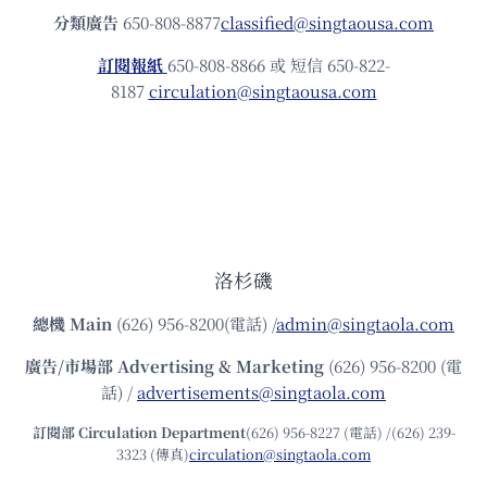
分類廣告
650-808-8877
classified@singtaousa.com
訂閱報紙
650-808-8866 或 短信 650-822-
8187
circulation@singtaousa.com
洛杉磯
總機
Main
(626) 956-8200(電話) /
admin@singtaola.com
廣告/市場部
Advertising & Marketing
(626) 956-8200 (電
話) /
advertisements@singtaola.com
訂閱部 Circulation Department
(626) 956-8227 (電話) /(626) 239-
3323 (傳真)
circulation@singtaola.com