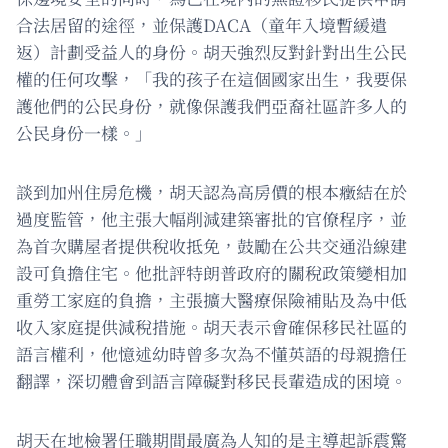
合法居留的途徑，並保護DACA（童年入境暫緩遣
返）計劃受益人的身份。胡天強烈反對針對出生公民
權的任何攻擊，「我的孩子在這個國家出生，我要保
護他們的公民身份，就像保護我們亞裔社區許多人的
公民身份一樣。」
談到加州住房危機，胡天認為高房價的根本癥結在於
過度監管，他主張大幅削減建築審批的官僚程序，並
為首次購屋者提供稅收抵免，鼓勵在公共交通沿線建
設可負擔住宅。他批評特朗普政府的關稅政策變相加
重勞工家庭的負擔，主張擴大醫療保險補貼及為中低
收入家庭提供減稅措施。胡天表示會確保移民社區的
語言權利，他憶述幼時曾多次為不懂英語的母親擔任
翻譯，深切體會到語言障礙對移民長輩造成的困境。
胡天在地檢署任職期間最廣為人知的是主導起訴震驚