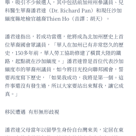
舉，吸引不少候選人，其中包括前加州州參議員、兒
科醫生華裔潘君達（Dr. Richard Pan）和現任沙加
緬度縣地檢官越裔Thien Ho（音譯：胡天）。
潘君達指出，若成功當選，他將成為北加州歷史上首
位華裔國會眾議員，「華人在加州已有非常悠久的歷
史，150多年前，華人勞工協助修建了橫貫大陸的鐵
路，起點就在沙加緬度。」潘君達曾是首位代表沙加
緬度市的華裔州議員，如今將目光投向聯邦國會，誓
要再度寫下歷史，「如果我成功，我將是第一個。這
件事還沒有發生過，所以大家要站出來幫我，讓它成
真。」
移民遭遇 有形無形歧視
潘君達父母當年以留學生身份自台灣來美，定居在東