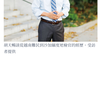
胡天暢談從越南難民到沙加緬度地檢官的經歷。受訪
者提供