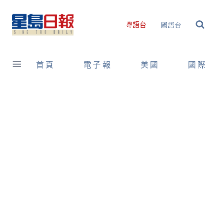
Skip
to
國語台
粵語台
content
首頁
電子報
美國
國際