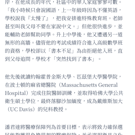
岸，在他成長的年代，社區中的華人家庭寥寥可數。
「我小時候只會說國語，上一年級時因為不懂英語，
學校說我『太慢了』，把我安排進特殊教育班。老師
甚至叫我父母不要在家說中文。」但他很快進步，並
能輔助老師幫助同學。升上中學後，他又遭遇另一道
無形的高牆。儘管他的考試成績符合進入高級數學班
的資格，學校卻以「書本不足」為由拒絕他入班，直
到父母追問，學校才「突然找到了書本」。
他先後就讀約翰霍普金斯大學、匹茲堡大學醫學院，
在波士頓的麻省總醫院（Massachusetts General
Hospital）完成住院醫師訓練，並取得哈佛大學公共
衛生碩士學位，最終落腳沙加緬度，成為戴維斯加大
（UC Davis）的兒科教授。
潘君達將醫療保障列為首要目標，表示將致力確保選
民能夠獲得負擔得起的醫療保險，並承諾捍衛具文化