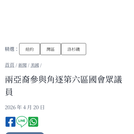
精選：
紐約
灣區
洛杉磯
/
新聞
/
美國
/
兩亞裔參與角逐第六區國會眾議
員
2026 年 4 月 20 日