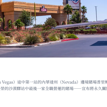
Las Vegas）途中第一站的內華達州（Nevada）邊境賭
——這個曾經繁榮的沙漠驛站中最後一家全職營運的賭場——宣布將永