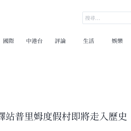
搜
尋
關
鍵
國際
中港台
評論
生活
娛樂
字:
驛站普里姆度假村即將走入歷史