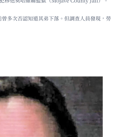
哈維縣監獄（Mojave County Jail）。
或之前曾多次否認知道其弟下落。但調查人員發現，勞