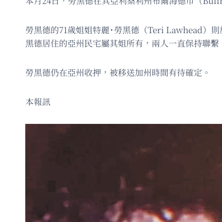
本月24日，勞黑德在其亞利桑利州布爾海德市（Bullhe
勞黑德的71歲姐姐特麗˙勞黑德（Teri Lawh
黑德居住的亞州民宅屬其姐所有，兩人一直保持聯繫
勞黑德仍在亞州收押，被移送加州時間有待確定。
本報訊