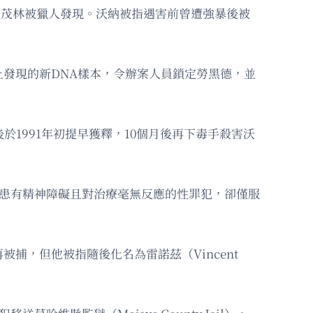
一處茂林被獵人發現。沃納被指遇害前曾遭強暴後被
物證上發現的新DNA樣本，令辦案人員鎖定勞黑德，並
於1991年初提早獲釋，10個月後再下毒手殺害沃
名患有精神障礙且對治療毫無反應的性罪犯，卻僅服
再被捕，但他被指隨後化名為雷諾茲（Vincent