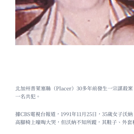
北加州普萊塞縣（Placer）30多年前發生一宗謀
一名共犯。
據CBS電視台報道，1991年11月25日，35歲女子
高腳椅上嚎啕大哭，但沃納不知所蹤，其鞋子、外套