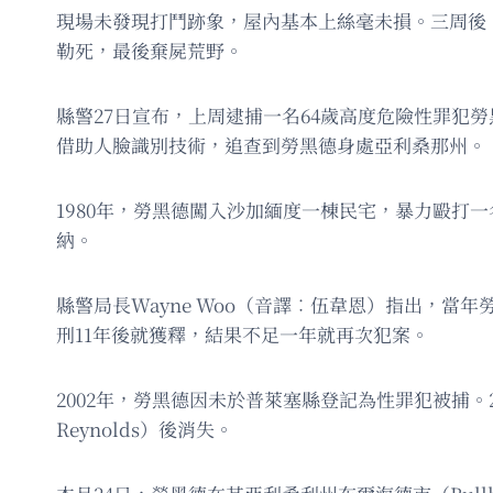
現場未發現打鬥跡象，屋內基本上絲毫未損。三周後，沃
勒死，最後棄屍荒野。
縣警27日宣布，上周逮捕一名64歲高度危險性罪犯勞黑
借助人臉識別技術，追查到勞黑德身處亞利桑那州。
1980年，勞黑德闖入沙加緬度一棟民宅，暴力毆打一
納。
縣警局長Wayne Woo（音譯︰伍韋恩）指出，
刑11年後就獲釋，結果不足一年就再次犯案。
2002年，勞黑德因未於普萊塞縣登記為性罪犯被捕。2
Reynolds）後消失。