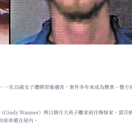
殺案，一名35歲女子遭綁架後遇害，案件多年來成為懸案。警
沃納（Cindy Wanner）與11個月大孩子離家前往姊妹家。
和座車還在屋內。