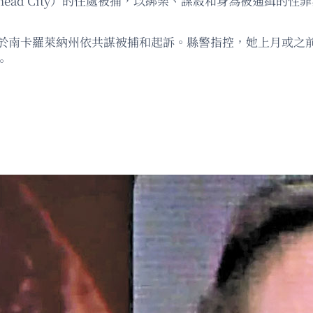
ad City）的住處被捕，以綁架、謀殺和身為被通緝的性罪犯移送莫
ead）則於南卡羅萊納州依共謀被捕和起訴。縣警指控，她上月
。