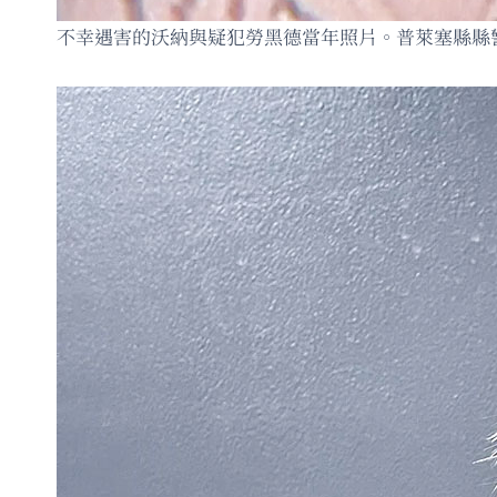
不幸遇害的沃納與疑犯勞黑德當年照片。普萊塞縣縣