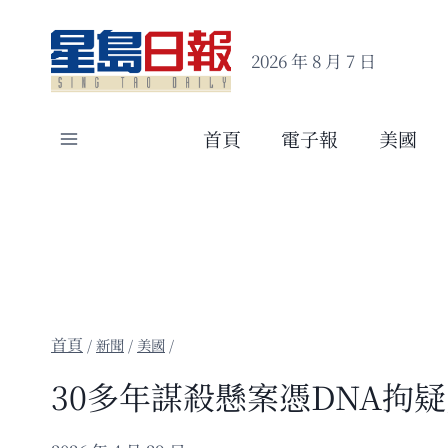
Skip
to
2026 年 8 月 7 日
content
首頁
電子報
美國
/
新聞
/
美國
/
30多年謀殺懸案憑DNA拘