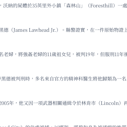
納的屍體於35英里外小鎮「森林山」（Foresthill）
德（James Lawhead Jr.）。縣警證實，在一件原始
名老婦，將強姦老婦的11歲祖女兒，被判19年，但服刑11年後
當年勞黑德被判刑時，多名來自官方的精神科醫生將他歸類為一
005年，他又因一項武器相關通緝令於林肯市（Lincoln）