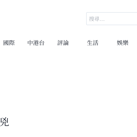
搜
尋
關
鍵
國際
中港台
評論
生活
娛樂
字:
疑兇