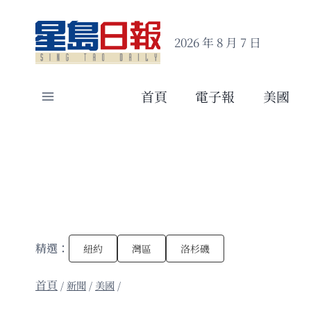
Skip
to
2026 年 8 月 7 日
content
首頁
電子報
美國
精選：
紐約
灣區
洛杉磯
/
新聞
/
美國
/