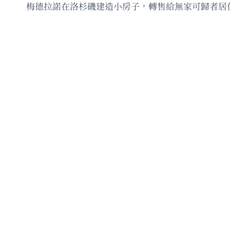
梅德拉諾在洛杉磯建造小房子，轉售給無家可歸者居住。Te