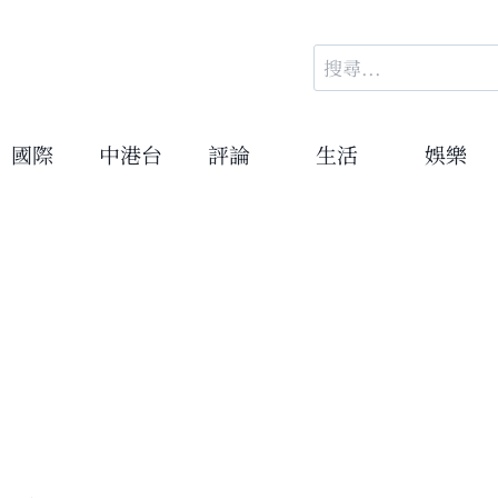
搜
尋
關
鍵
國際
中港台
評論
生活
娛樂
字: