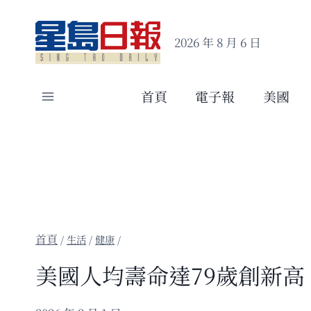
Skip
to
2026 年 8 月 6 日
content
首頁
電子報
美國
/
生活
/
健康
/
美國人均壽命達79歲創新