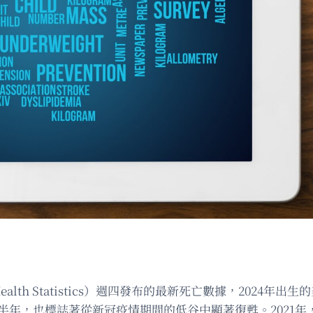
r Health Statistics）週四發布的最新死亡數據，202
過半年，也標誌著從新冠疫情期間的低谷中顯著復甦。2021