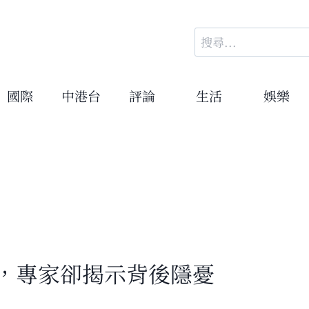
搜
尋
關
鍵
國際
中港台
評論
生活
娛樂
字:
高，專家卻揭示背後隱憂