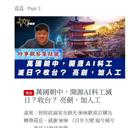
- Page 3
萬國朝中，開源AI科工滅
粵語
日？收台？ 亮劍，加人工
嘉賓：財經政論家余錦光 🌺🌺歡迎訂購及
轉傳讯息。感謝 🌺🌺 《百年大變 福兮禍兮
——誰是AI世代新霸…