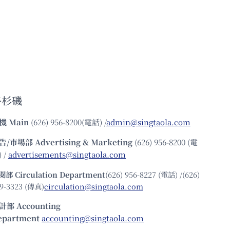
金
融、
軍
事、
科
技
新
秩
序
洛杉磯
機
Main
(626) 956-8200(電話) /
admin@singtaola.com
告/市場部
Advertising & Marketing
(626) 956-8200 (電
 /
advertisements@singtaola.com
閱部 Circulation Department
(626) 956-8227 (電話) /(626)
9-3323 (傳真)
circulation@singtaola.com
計部 Accounting
epartment
accounting@singtaola.com