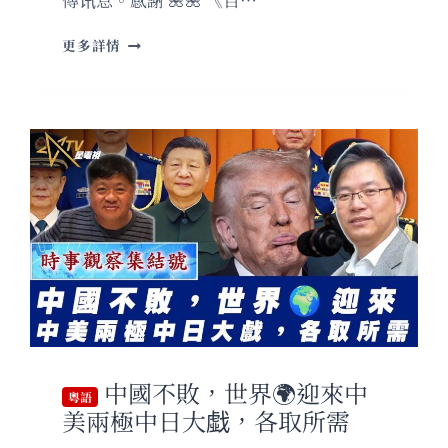
粵
更多詳情
語
特
朗
普
粗
暴
反
移
民
背
後
的
算
盤
中國不敗，世界🌍迎來中
粵語
美兩極中日大戱，各取所需