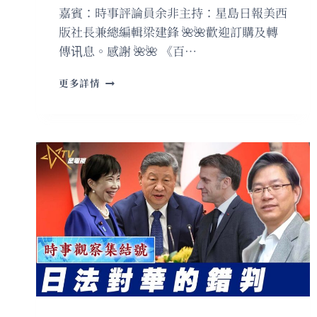
嘉賓：時事評論員余非主持：星島日報美西
版社長兼總編輯梁建鋒 🌺🌺歡迎訂購及轉
傳讯息。感謝 🌺🌺 《百…
粵
更多詳情
語
摧
毀
委
內
瑞
拉
政
權
「為
何
是
現
在」
出
手？