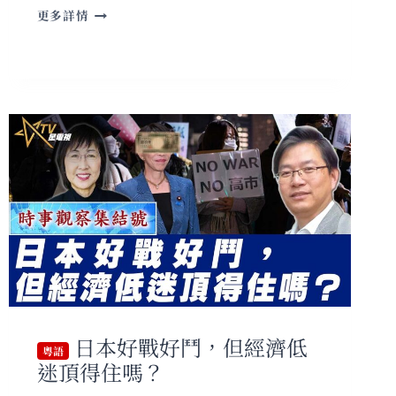
粵
更多詳情
語
美
國
內
戰
可
能
嗎?
日本好戰好鬥，但經濟低
粵語
迷頂得住嗎？