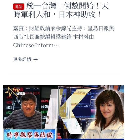
統一台灣！倒數開始！天
粵語
時軍利人和，日本神助攻！
嘉賓：財經政論家余錦光主持：星島日報美
西版社長兼總編輯梁建鋒 本材料由
Chinese Inform…
粵
更多詳情
語
統
一
台
灣！
倒
數
開
始！
天
時
軍