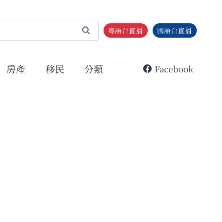
粵語台直播
國語台直播
房產
移民
分類
Facebook