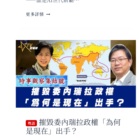
粵
更多詳情
語
萬
國
朝
中，
開
源
AI
科
工
滅
日？
收
台？
亮
劍，
摧毀委內瑞拉政權「為何
加
粵語
是現在」出手？
人
工