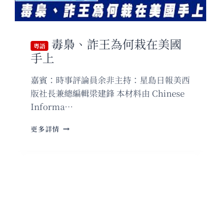
毒梟、詐王為何栽在美國
粵語
手上
嘉賓：時事評論員余非主持：星島日報美西
版社長兼總編輯梁建鋒 本材料由 Chinese
Informa…
粵
更多詳情
語
毒
梟、
詐
王
為
何
栽
在