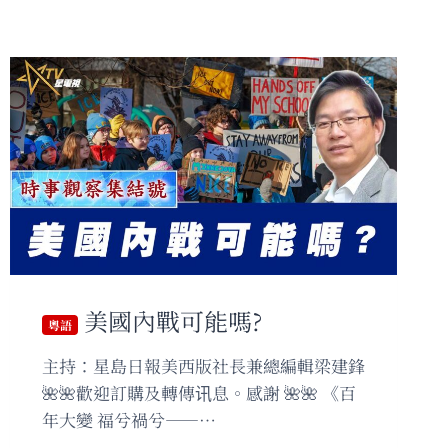
美國內戰可能嗎?
粵語
主持：星島日報美西版社長兼總編輯梁建鋒
🌺🌺歡迎訂購及轉傳讯息。感謝 🌺🌺 《百
年大變 福兮禍兮——…