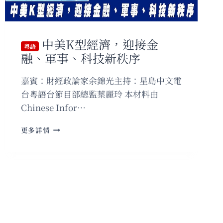
利
人
和，
日
中美K型經濟，迎接金
本
粵語
融、軍事、科技新秩序
神
助
攻！
嘉賓：財經政論家余錦光主持：星島中文電
台粵語台節目部總監葉麗玲 本材料由
Chinese Infor…
粵
更多詳情
語
中
美
K
型
經
濟，
迎
接