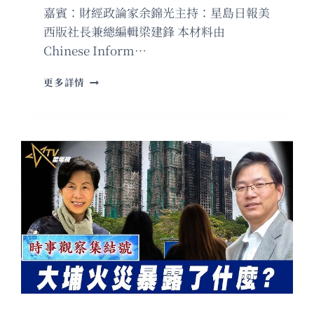
嘉賓：財經政論家余錦光主持：星島日報美
西版社長兼總編輯梁建鋒 本材料由
Chinese Inform…
粵
更多詳情
語
中
國
不
敗，
世
界
🌍
迎
來
中
美
兩
極
中
日