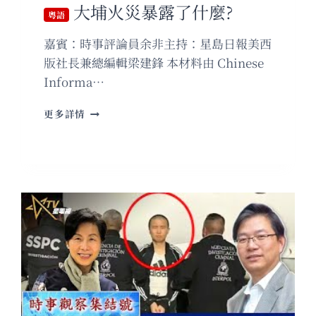
大埔火災暴露了什麼?
大
粵語
戱，
嘉賓：時事評論員余非主持：星島日報美西
各
取
版社長兼總編輯梁建鋒 本材料由 Chinese
所
Informa…
需
粵
更多詳情
語
大
埔
火
災
暴
露
了
什
麼?