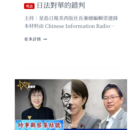
日法對華的錯判
粵語
主持：星島日報美西版社長兼總編輯梁建鋒
本材料由 Chinese Information Radio…
粵
更多詳情
語
日
法
對
華
的
錯
判