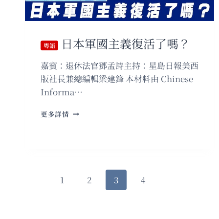
日本軍國主義復活了嗎？
粵語
嘉賓：退休法官鄧孟詩主持：星島日報美西
版社長兼總編輯梁建鋒 本材料由 Chinese
Informa…
粵
更多詳情
語
日
本
軍
國
主
Page
Previous
Next
1
2
3
4
義
navigation
復
Page
Page
活
了