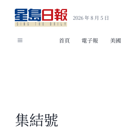
Skip
to
2026 年 8 月 5 日
content
首頁
電子報
美國
集結號