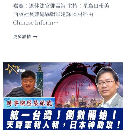
嘉賓：退休法官鄧孟詩 主持：星島日報美
西版社長兼總編輯梁建鋒 本材料由
Chinese Inform…
粵
更多詳情
語
日
本
好
戰
好
鬥，
但
經
濟
低
迷
頂
得
住
嗎？