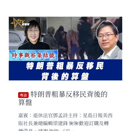
特朗普粗暴反移民背後的
粵語
算盤
嘉賓：退休法官鄧孟詩主持：星島日報美西
版社長兼總編輯梁建鋒 🌺🌺歡迎訂購及轉
傳讯息。感謝 🌺🌺 《百…