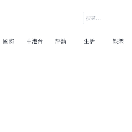
搜
尋
關
鍵
國際
中港台
評論
生活
娛樂
字: