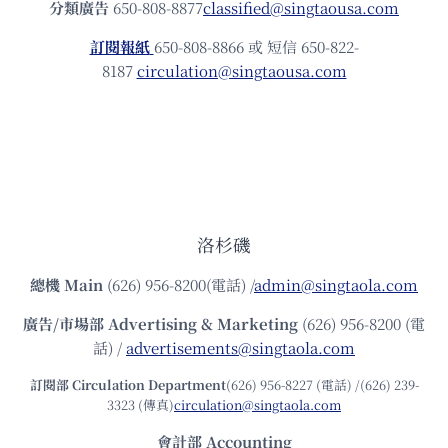
分類廣告
650-808-8877
classified@singtaousa.com
訂閱報紙
650-808-8866 或 短信 650-822-
8187
circulation@singtaousa.com
洛杉磯
總機
Main
(626) 956-8200(電話) /
admin@singtaola.com
廣告/市場部
Advertising & Marketing
(626) 956-8200 (電
話) /
advertisements@singtaola.com
訂閱部 Circulation Department
(626) 956-8227 (電話) /(626) 239-
3323 (傳真)
circulation@singtaola.com
會計部 Accounting