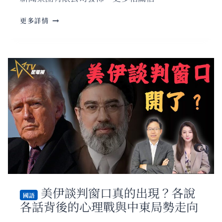
操
作
粵
更多詳情
｜
語
兩
總
岸
編
關
輯
係
時
與
間：
特
特
朗
朗
普
普
訪
和
華
中
變
國
數
都
贏
麻
了
美伊談判窗口真的出現？各說
國語
各話背後的心理戰與中東局勢走向