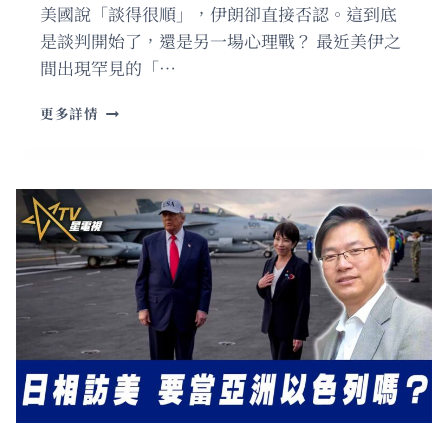
美國說「談得很順」，伊朗卻直接否認。這到底
是談判開始了，還是另一場心理戰？ 最近美伊之
間出現罕見的「…
國
更多詳情
語
美
伊
談
判
窗
口
真
的
出
現？
各
說
各
話
背