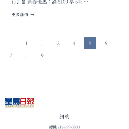
行】🧧 新春優惠：滿 $100 享 5% …
粵
更多詳情
語
谷
劉
雙
Page
Previous
1
...
3
4
5
6
輝
喋
Page
navigation
Next
7
...
9
喋
不
Page
休
紐約
總機
212-699-3800