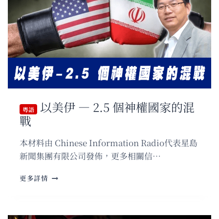
到
中
東
戰
爭
的
真
正
邏
輯，
以美伊 — 2.5 個神權國家的混
為
粵語
戰
什
麼
美
本材料由 Chinese Information Radio代表星島
國
新聞集團有限公司發佈，更多相關信…
可
能
粵
更多詳情
打
語
不
以
敗
美
伊
伊