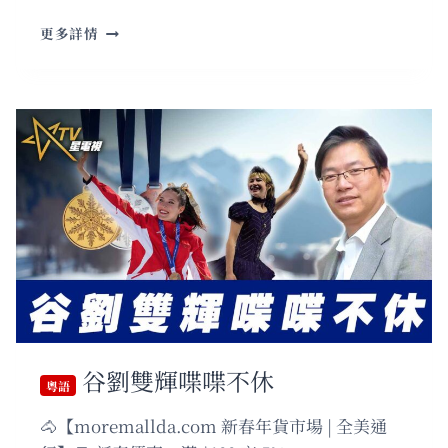
伊
朗
粵
更多詳情
最
語
高
國
領
情
袖
諮
遇
文
襲
不
身
聞
亡
不
｜
問
政
權
會
否
瞬
間
崩
谷劉雙輝喋喋不休
塌？
粵語
🐴【moremallda.com 新春年貨市場 | 全美通