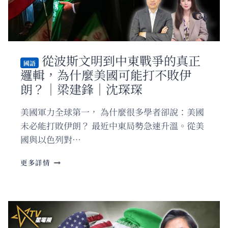
從波斯文明到中東戰爭的真正
國語
邏輯，為什麼美國可能打不敗伊
朗？｜梁建鋒｜沈琛琛
美國軍力全球第一， 為什麼很多學者卻說：美國
未必能打敗伊朗？ 最近中東局勢急速升溫。從美
國與以色列對…
國
更多詳情
語
從
波
斯
文
明