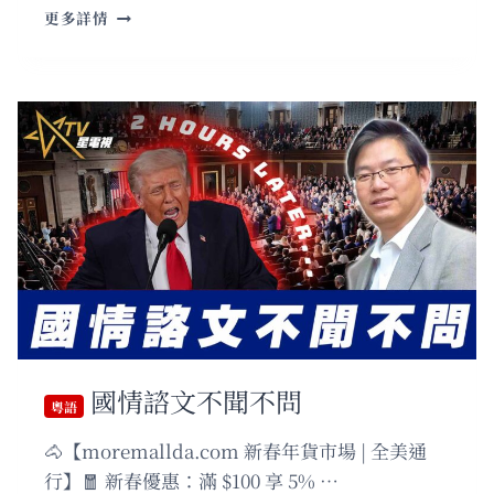
國
更多詳情
語
美
國
以
色
列
的
真
正
目
標
是
什
麼?
中
國
國情諮文不聞不問
會
粵語
出
🐴【moremallda.com 新春年貨市場 | 全美通
手
嗎？
行】🧧 新春優惠：滿 $100 享 5% …