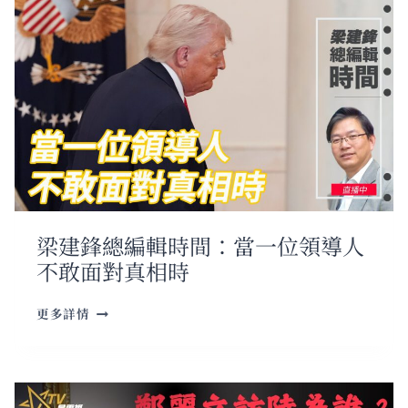
梁建鋒總編輯時間：當一位領導人
不敢面對真相時
梁
更多詳情
建
鋒
總
編
輯