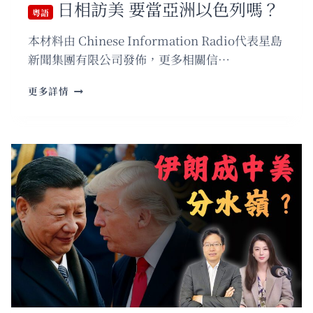
日相訪美 要當亞洲以色列嗎？
後
粵語
的
本材料由 Chinese Information Radio代表星島
心
理
新聞集團有限公司發佈，更多相關信…
戰
與
粵
更多詳情
中
語
東
日
局
相
勢
訪
走
美
向
要
當
亞
洲
以
色
列
嗎？