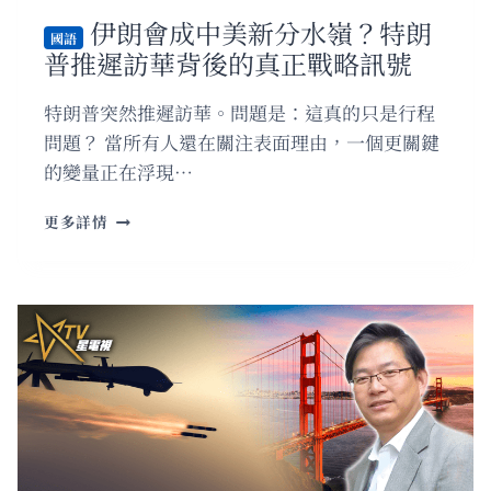
伊朗會成中美新分水嶺？特朗
國語
普推遲訪華背後的真正戰略訊號
特朗普突然推遲訪華。問題是：這真的只是行程
問題？ 當所有人還在關注表面理由，一個更關鍵
的變量正在浮現…
國
更多詳情
語
伊
朗
會
成
中
美
新
分
水
嶺？