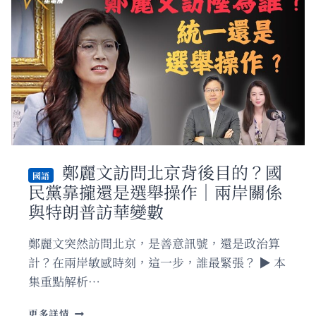
時
間：
當
一
位
領
導
人
不
敢
面
鄭麗文訪問北京背後目的？國
對
國語
民黨靠攏還是選舉操作｜兩岸關係
真
相
與特朗普訪華變數
時
鄭麗文突然訪問北京，是善意訊號，還是政治算
計？在兩岸敏感時刻，這一步，誰最緊張？ ▶️ 本
集重點解析…
國
更多詳情