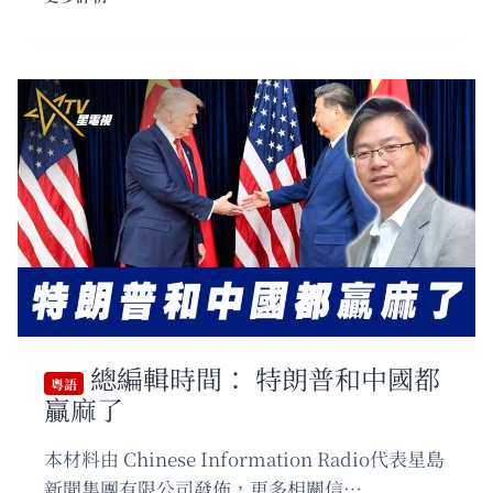
語
鄭
麗
文
訪
問
北
京
背
後
目
的？
國
民
黨
靠
總編輯時間： 特朗普和中國都
攏
粵語
贏麻了
還
是
選
本材料由 Chinese Information Radio代表星島
舉
新聞集團有限公司發佈，更多相關信…