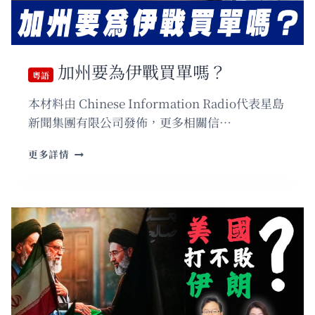
特
朗
普
推
遲
加州要為伊戰買單嗎？
訪
粵語
華
本材料由 Chinese Information Radio代表星島
背
後
新聞集團有限公司發佈，更多相關信…
的
真
粵
更多詳情
正
語
戰
加
略
州
訊
要
號
為
伊
戰
買
單
嗎？