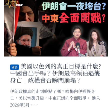
朗？
—
｜
2.5
梁
個
建
神
鋒
權
｜
國
沈
家
琛
的
琛
混
戰
美國以色列的真正目標是什麼?
國語
中國會出手嗎？伊朗最高領袖遇襲
身亡｜政權會否瞬間崩塌？
伊朗政權真的走到終點了嗎？哈梅內伊遇襲身
亡，美以空襲升級，中東正滑向全面戰爭。 進入
2026年3月，…