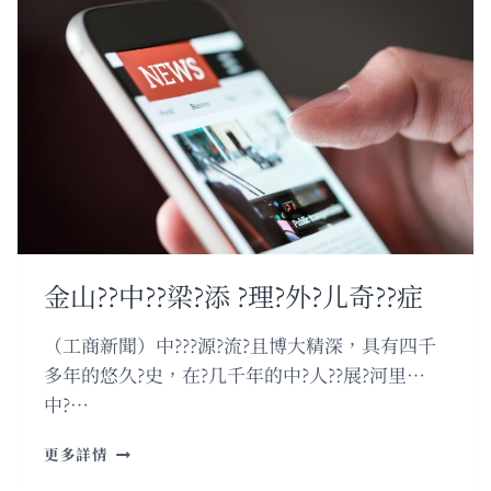
金山??中??梁?添 ?理?外?儿奇??症
（工商新聞）中???源?流?且博大精深，具有四千
多年的悠久?史，在?几千年的中?人??展?河里…
中?…
金
更多詳情
山??