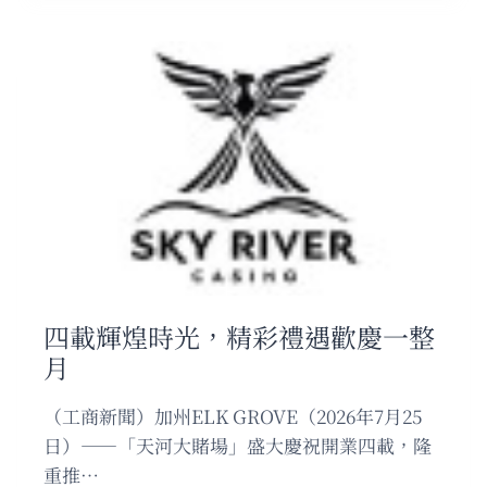
送
美
及
正
華
式
語
落
巨
地
星
舊
演
金
唱
山
會
智
能
科
技
融
合
四載輝煌時光，精彩禮遇歡慶一整
東
月
方
草
本，
（工商新聞）加州ELK GROVE（2026年7月25
開
日）——「天河大賭場」盛大慶祝開業四載，隆
啟
重推…
健