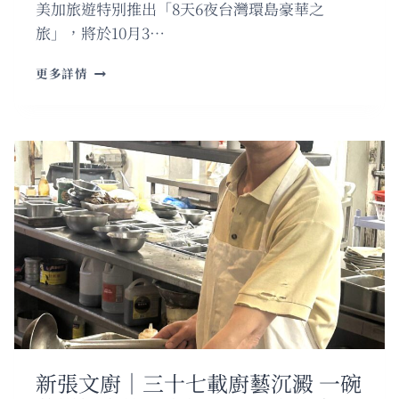
美加旅遊特別推出「8天6夜台灣環島豪華之
旅」，將於10月3…
雙
更多詳情
十
慶
典
限
定
行
程
美
加
旅
遊
推
出
8
天
6
新張文廚｜三十七載廚藝沉澱 一碗
夜