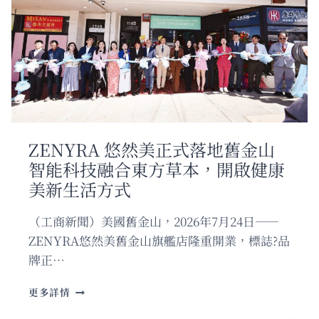
隆
重
推
出
品
味
索
諾
瑪
美
ZENYRA 悠然美正式落地舊金山
食
智能科技融合東方草本，開啟健康
節、
LAND
美新生活方式
ROVER
DEFENDERR
（工商新聞）美國舊金山，2026年7月24日——
豪
ZENYRA悠然美舊金山旗艦店隆重開業，標誌?品
華
越
牌正…
野
車
ZENYRA
更多詳情
大
悠
放
然