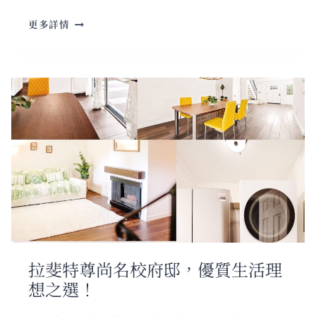
康
四
美
更多詳情
載
新
輝
生
煌
活
時
方
光，
式
精
彩
禮
遇
歡
慶
一
整
月
拉斐特尊尚名校府邸，優質生活理
想之選！