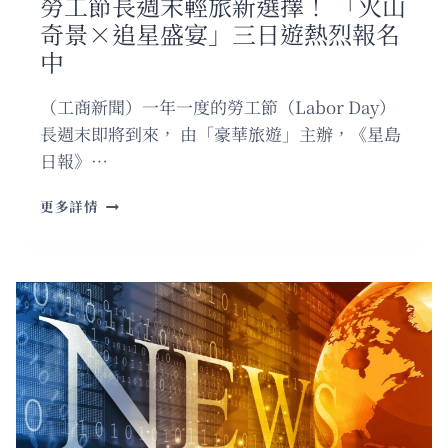
勞工節長週末輕旅新選擇！ 「火山
奇景×追星盛宴」三日遊熱烈報名
中
（工商新聞）一年一度的勞工節（Labor Day）
長週末即將到來， 由「豪華旅遊」主辦，《星島
日報》…
勞
更多詳情
工
節
長
週
末
輕
旅
新
選
擇！
「火