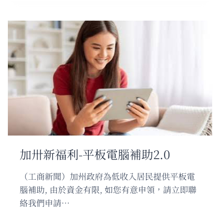
中??
梁?
添
?
理?
外?
儿
奇??
症
加卅新福利-平板電腦補助2.0
（工商新聞）加州政府為低收入居民提供平板電
腦補助, 由於資金有限, 如您有意申領，請立即聯
絡我們申請…