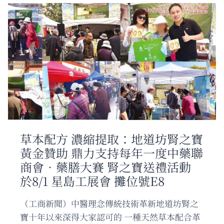
美
公
司
專
業
經
營
麻
將
機
二
十
多
草本配方 濃縮提取：地道坊腎之寶
年，
黃金贊助 鼎力支持每年一度中藥聯
不
經
商會‧藥膳大賽 腎之寶送禮活動
中
於8/1 星島工展會 攤位號E8
間
商，
（工商新聞）中醫理念傳統技術革新地道坊腎之
廠
商
寶十年以來深得大家認可的 一種天然草本配合革