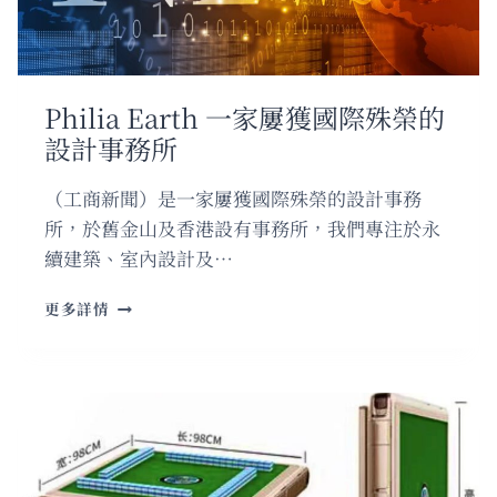
山
奇
景
×
追
Philia Earth 一家屢獲國際殊榮的
星
設計事務所
盛
宴」
三
（工商新聞）是一家屢獲國際殊榮的設計事務
日
所，於舊金山及香港設有事務所，我們專注於永
遊
續建築、室內設計及…
熱
烈
PHILIA
報
更多詳情
EARTH
名
一
中
家
屢
獲
國
際
殊