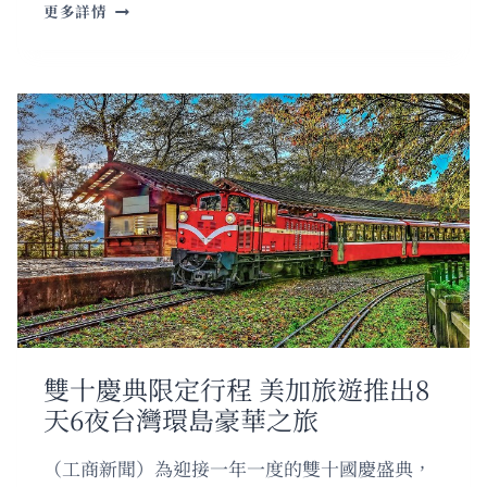
加
更多詳情
卅
新
福
利-
平
板
電
腦
補
助
2.0
雙十慶典限定行程 美加旅遊推出8
天6夜台灣環島豪華之旅
（工商新聞）為迎接一年一度的雙十國慶盛典，