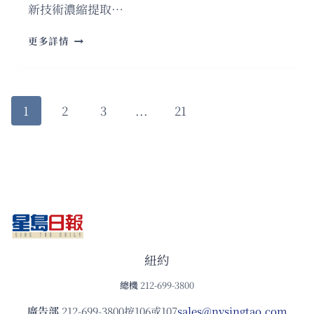
直
新技術濃縮提取…
銷
在
草
更多詳情
美
本
國
配
有
方
「麻
濃
Page
將
Next
1
2
3
...
21
縮
機
提
總
Page
navigation
取：
匯」
地
之
道
稱
坊
腎
之
寶
黃
金
紐約
贊
總機
212-699-3800
助
鼎
廣告部
212-699-3800按106或107
sales@nysingtao.com