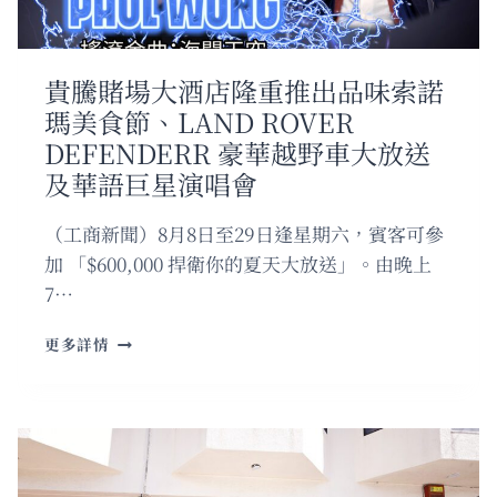
一
碗
黃
鱔
貴騰賭場大酒店隆重推出品味索諾
飯
瑪美食節、LAND ROVER
靠
的
DEFENDERR 豪華越野車大放送
是
及華語巨星演唱會
廚
師
（工商新聞）8月8日至29日逢星期六，賓客可參
累
積
加 「$600,000 捍衛你的夏天大放送」。由晚上
下
7…
來
的
貴
更多詳情
真
騰
功
賭
夫
場
大
酒
店