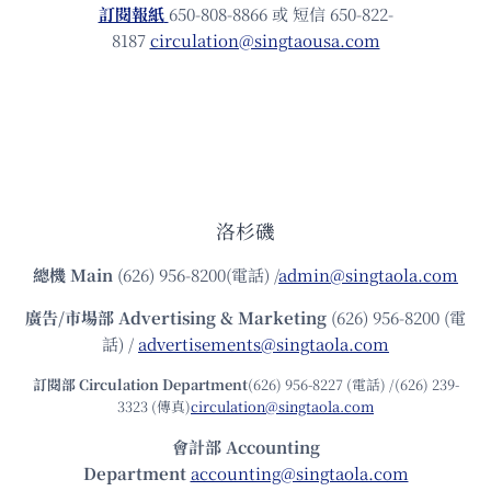
訂閱報紙
650-808-8866 或 短信 650-822-
動
8187
circulation@singtaousa.com
於
8/1
星
島
工
展
會
攤
位
洛杉磯
號
E8
總機
Main
(626) 956-8200(電話) /
admin@singtaola.com
廣告/市場部
Advertising & Marketing
(626) 956-8200 (電
話) /
advertisements@singtaola.com
訂閱部 Circulation Department
(626) 956-8227 (電話) /(626) 239-
3323 (傳真)
circulation@singtaola.com
會計部 Accounting
Department
accounting@singtaola.com