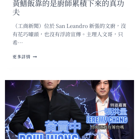
黃鱔飯靠的是廚師累積下來的真功
台
灣
夫
環
島
（工商新聞）位於 San Leandro 新張的文廚，沒
豪
有花巧噱頭，也沒有浮誇宣傳。主理人文哥，只
華
之
希…
旅
新
更多詳情
張
文
廚
｜
三
十
七
載
廚
藝
沉
澱