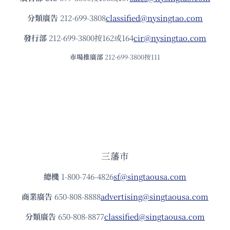
力
支
分類廣告
212-699-3808
classified@nysingtao.com
持
每
發⾏部
212-699-3800按162或164
cir@nysingtao.com
年
一
市場推廣部
212-699-3800按111
度
中
藥
聯
商
會‧
藥
膳
大
三藩市
賽
腎
總機
1-800-746-4826
sf@singtaousa.com
之
寶
商業廣告
650-808-8888
advertising@singtaousa.com
送
分類廣告
650-808-8877
classified@singtaousa.com
禮
活