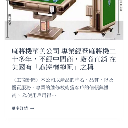
榮
的
設
計
事
務
所
麻將機華美公司 專業經營麻將機二
十多年，不經中間商，廠商直銷 在
美國有「麻將機總匯」之稱
（工商新聞）本公司以產品的牌名、品質，以及
優質服務、專業的維修枝術獲客戶的信賴與讚
賞。 為使用戶用得…
麻
更多詳情
將
機
華