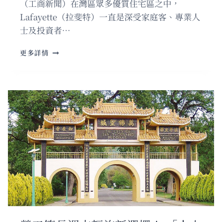
（工商新聞）在灣區眾多優質住宅區之中，
Lafayette（拉斐特）一直是深受家庭客、專業人
士及投資者…
拉
更多詳情
斐
特
尊
尚
名
校
府
邸，
優
質
生
活
理
想
之
選！