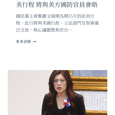
美行程 將與美方國防官員會晤
國民黨主席鄭麗文展開為期15天的訪美行
程，此行將與美國行政、立法部門及智庫廣
泛交流，核心議題聚焦於台…
國
更多詳情
民
黨
主
席
鄭
麗
文
展
開
15
天
訪
美