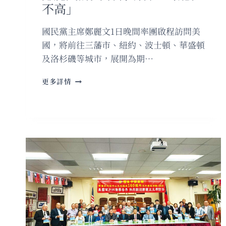
不高」
國民黨主席鄭麗文1日晚間率團啟程訪問美
國，將前往三藩市、紐約、波士頓、華盛頓
及洛杉磯等城市，展開為期…
鄭
更多詳情
麗
文
訪
美
會
特
朗
普
「可
能
性
不
高」