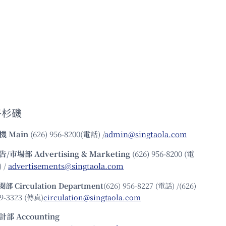
洛杉磯
機
Main
(626) 956-8200(電話) /
admin@singtaola.com
告/市場部
Advertising & Marketing
(626) 956-8200 (電
 /
advertisements@singtaola.com
閱部 Circulation Department
(626) 956-8227 (電話) /(626)
9-3323 (傳真)
circulation@singtaola.com
計部 Accounting