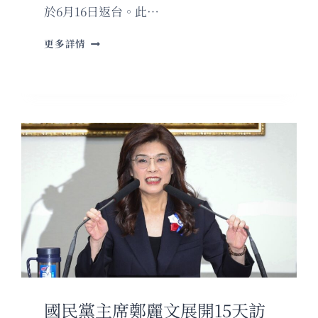
於6月16日返台。此…
鄭
更多詳情
麗
文
訪
美
時
間
線
國民黨主席鄭麗文展開15天訪