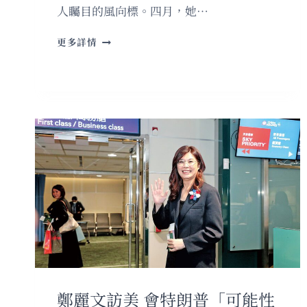
人矚目的風向標。四月，她…
穿
更多詳情
梭
中
美
間
鄭
麗
文
的
壓
力
測
試
鄭麗文訪美 會特朗普「可能性