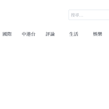
搜
尋
關
鍵
國際
中港台
評論
生活
娛樂
字: