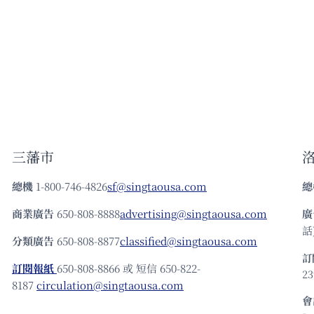
講
時
間
改
為
上
午
10
點：
剖
析
三藩市
「美
中
總機
1-800-746-4826
sf@singtaousa.com
總
台
和
商業廣告
650-808-8888
advertising@singtaousa.com
廣
平
話)
繁
分類廣告
650-808-8877
classified@singtaousa.com
榮
訂
之
訂閱報紙
650-808-8866 或 短信 650-822-
23
旅」
8187
circulation@singtaousa.com
會