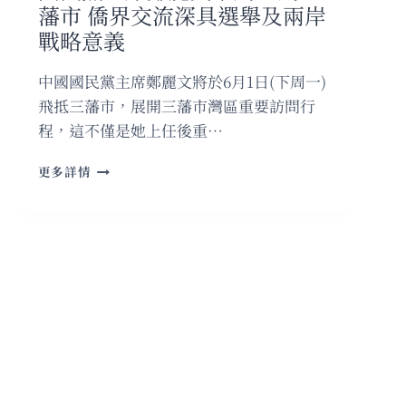
藩市 僑界交流深具選舉及兩岸
民
期
戰略意義
盼
和
中國國民黨主席鄭麗文將於6月1日(下周一)
平
飛抵三藩市，展開三藩市灣區重要訪問行
之
聲
程，這不僅是她上任後重…
國
更多詳情
民
黨
主
席
鄭
麗
文
下
周
一
到
三