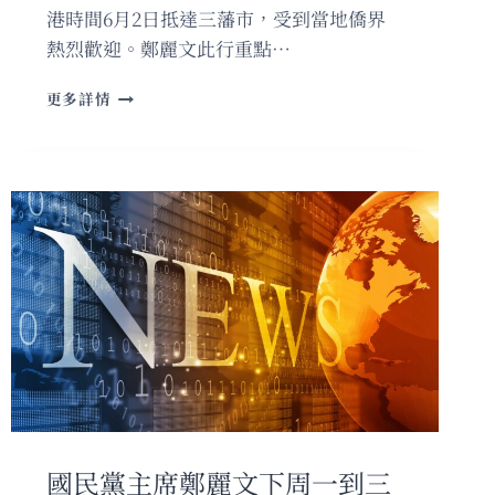
港時間6月2日抵達三藩市，受到當地僑界
熱烈歡迎。鄭麗文此行重點…
國
更多詳情
民
黨
主
席
鄭
麗
文
訪
美
向
國
際
傳
達
台
灣
國民黨主席鄭麗文下周一到三
人