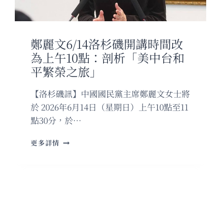
行
程
將
與
鄭麗文6/14洛杉磯開講時間改
美
方
為上午10點：剖析「美中台和
國
平繁榮之旅」
防
官
【洛杉磯訊】中國國民黨主席鄭麗文女士將
員
會
於 2026年6月14日（星期日）上午10點至11
晤
點30分，於…
鄭
更多詳情
麗
文
6/14
洛
杉
磯
開