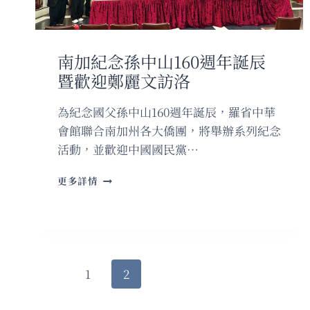
南加紀念孫中山160週年誕辰
暨歡迎鄭麗文訪洛
為紀念國父孫中山160週年誕辰，羅省中華
會館聯合南加州各大僑團，將舉辦系列紀念
活動，並歡迎中國國民黨…
南
更多詳情
加
紀
念
孫
中
山
Page
Previous
1
2
160
navigation
週
Page
年