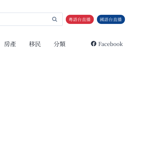
粵語台直播
國語台直播
房產
移民
分類
Facebook