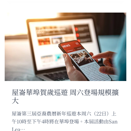
新
地
檢
官
就
職
矢
言
重
建
公
眾
信
任
屋崙華埠賀歲巡遊 周六登場規模擴
大
屋崙第三屆亞裔農曆新年巡遊本周六（22日）上
午10時至下午4時將在華埠登場。本屆活動由San
Lea…