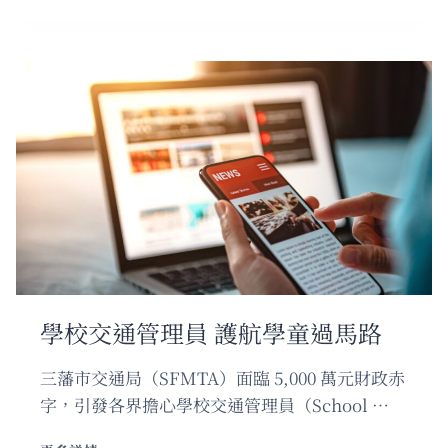
區
人
口
結
構
有
變
亞
洲
風
格
超
市
激
增
學校交通管理員 護航學童過馬路
三藩市交通局（SFMTA）面臨 5,000 萬元財政赤
字，引發各界擔心學校交通管理員（School …
學