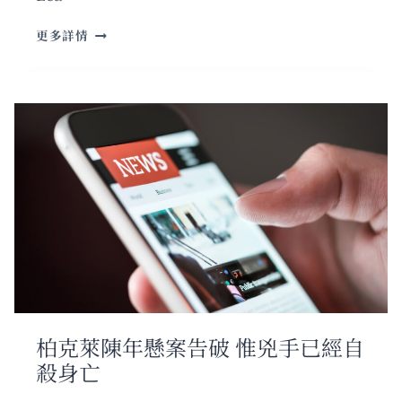
屋
更多詳情
崙
華
埠
賀
歲
巡
遊
周
六
登
場
規
模
擴
大
柏克萊陳年懸案告破 惟兇手已經自
殺身亡