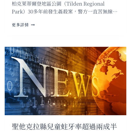
柏克萊蒂爾登地區公園（Tilden Regional
Park）30多年前發生姦殺案，警方一直苦無線…
柏
更多詳情
克
萊
陳
年
懸
案
告
破
惟
兇
手
已
經
自
殺
身
聖他克拉縣兒童蛀牙率超過兩成半
亡