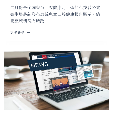
二月份是全國兒童口腔健康月，聖他克拉縣公共
衛生局最新發布該縣兒童口腔健康報告顯示，儘
管總體情況有所改…
聖
更多詳情
他
克
拉
縣
兒
童
蛀
牙
率
超
過
兩
成
半