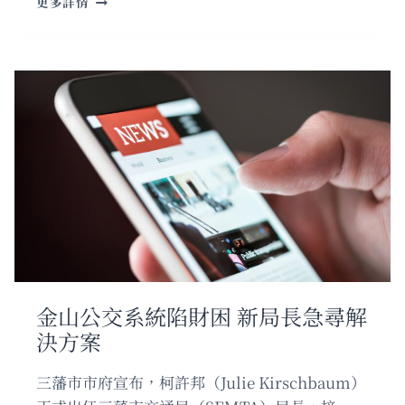
更多詳情
校
交
通
管
理
員
護
航
學
童
過
馬
路
金山公交系統陷財困 新局長急尋解
決方案
三藩市市府宣布，柯許邦（Julie Kirschbaum）