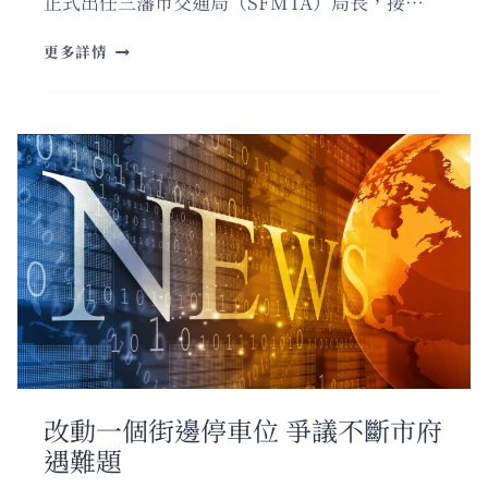
正式出任三藩市交通局（SFMTA）局長，接…
金
更多詳情
山
公
交
系
統
陷
財
困
新
局
長
急
尋
解
決
方
改動一個街邊停車位 爭議不斷市府
案
遇難題