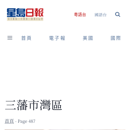
Skip
to
國語台
粵語台
content
首頁
電子報
美國
國際
三藩市灣區
- Page 487