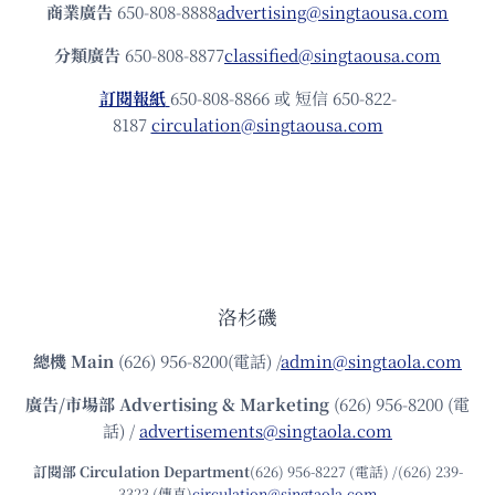
商業廣告
650-808-8888
advertising@singtaousa.com
分類廣告
650-808-8877
classified@singtaousa.com
訂閱報紙
650-808-8866 或 短信 650-822-
8187
circulation@singtaousa.com
洛杉磯
總機
Main
(626) 956-8200(電話) /
admin@singtaola.com
廣告/市場部
Advertising & Marketing
(626) 956-8200 (電
話) /
advertisements@singtaola.com
訂閱部 Circulation Department
(626) 956-8227 (電話) /(626) 239-
3323 (傳真)
circulation@singtaola.com