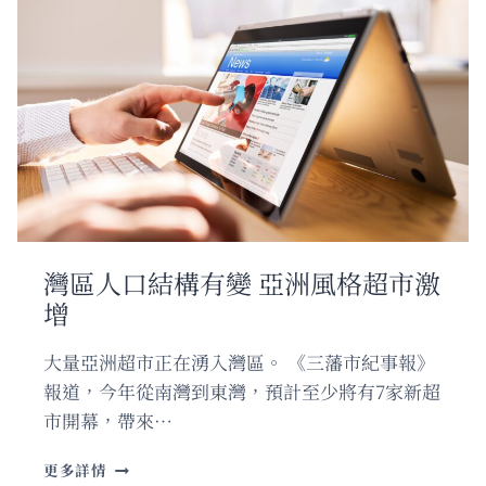
財
政
危
機
殃
及
非
牟
利
組
織
營
灣區人口結構有變 亞洲風格超市激
運
增
大量亞洲超市正在湧入灣區。 《三藩市紀事報》
報道，今年從南灣到東灣，預計至少將有7家新超
市開幕，帶來…
灣
更多詳情