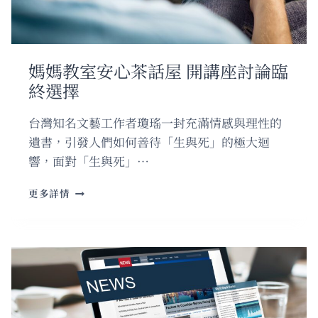
帶
薪
實
習
媽媽教室安心茶話屋 開講座討論臨
生
終選擇
台灣知名文藝工作者瓊瑤一封充滿情感與理性的
遺書，引發人們如何善待「生與死」的極大迴
響，面對「生與死」…
媽
更多詳情
媽
教
室
安
心
茶
話
屋