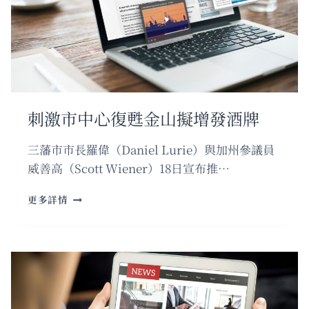
開
講
座
討
論
臨
終
選
刺激市中心復甦金山擬增發酒牌
擇
三藩市市長羅偉（Daniel Lurie）與加州參議員
威善高（Scott Wiener）18日宣布推…
刺
更多詳情
激
市
中
心
復
甦
金