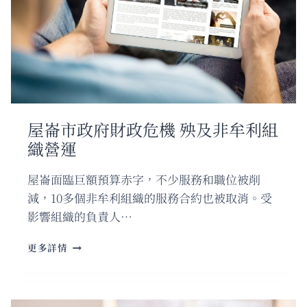
山
擬
增
發
酒
牌
屋崙市政府財政危機 殃及非牟利組
織營運
屋崙面臨巨額預算赤字，不少服務和職位被削
減，10多個非牟利組織的服務合約也被取消。受
影響組織的負責人…
屋
更多詳情
崙
市
政
府