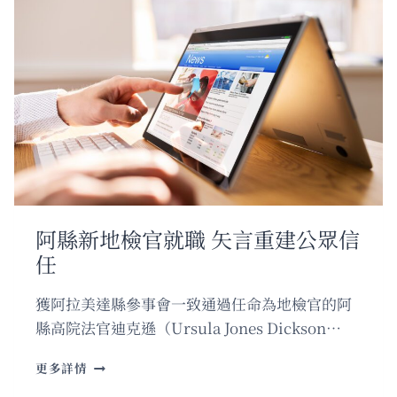
阿縣新地檢官就職 矢言重建公眾信
任
獲阿拉美達縣參事會一致通過任命為地檢官的阿
縣高院法官迪克遜（Ursula Jones Dickson…
阿
更多詳情
縣