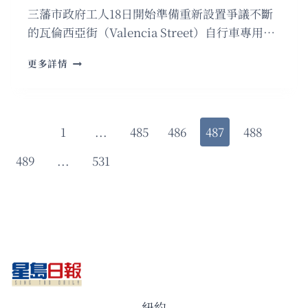
三藩市政府工人18日開始準備重新設置爭議不斷
的瓦倫西亞街（Valencia Street）自行車專用…
改
更多詳情
動
一
個
街
Page
Previous
1
...
485
486
487
488
邊
停
Page
navigation
Next
489
...
531
車
位
Page
爭
議
不
斷
市
府
遇
難
題
紐約