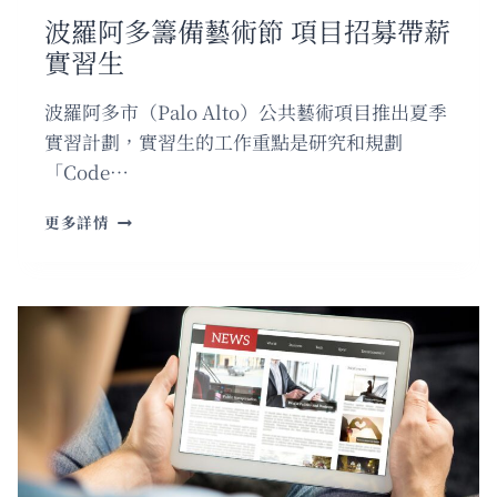
波羅阿多籌備藝術節 項目招募帶薪
實習生
波羅阿多市（Palo Alto）公共藝術項目推出夏季
實習計劃，實習生的工作重點是研究和規劃
「Code…
波
更多詳情
羅
阿
多
籌
備
藝
術
節
項
目
招
募