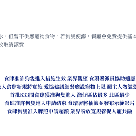
水，但暫不供應寵物食物。若狗隻便溺，餐廳會免費提供基
收取清潔費。
食肆准許狗隻進入措施生效 業界觀望 食環署派員協助適應
隻入食肆新規將實施 愛協建議細餐廳設寵物上限 籲主人勿勉
首批833間食肆獲准狗隻進入 灣仔區佔最多 北區最少
食肆准許狗隻進入申請結束 食環署將抽籤並發布示範影片
食肆狗隻准入牌照申請超額 業界盼放寬規管促人寵共融