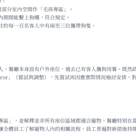
肆。
並預留部分室內空間作「毛孩專區」。
內期間能繫上狗繩，符合規定。
往約每一百名客人中有兩至三位攜帶狗隻。
人。餐廳本身設有戶外座位，過去已有客人攜狗用餐。既然
d error」（嘗試與調整），先嘗試再因應實際情況檢討安
專區」，並解釋並非所有座位區域都適合寵物。餐廳特別在
讓全體員工了解寵物入內的相關流程。員工普遍對新措施持