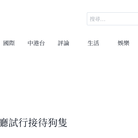
搜
尋
關
鍵
國際
中港台
評論
生活
娛樂
字:
餐廳試行接待狗隻