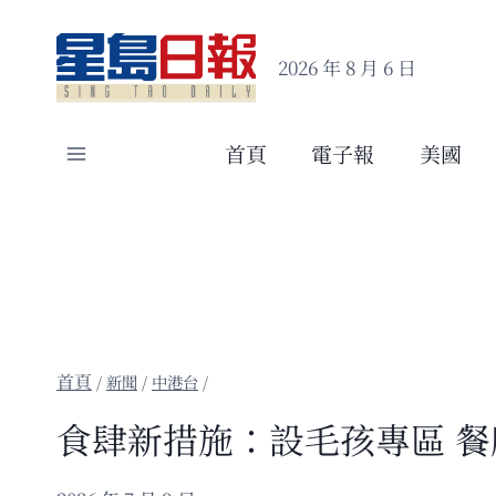
Skip
to
2026 年 8 月 6 日
content
首頁
電子報
美國
/
新聞
/
中港台
/
食肆新措施：設毛孩專區 