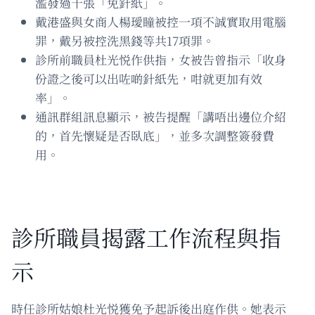
濫發過千張「免針紙」。
戴港盛與女商人楊璦瞳被控一項不誠實取用電腦
罪，戴另被控洗黑錢等共17項罪。
診所前職員杜光悦作供指，女被告曾指示「收身
份證之後可以出咗啲針紙先，咁就更加有效
率」。
通訊群組訊息顯示，被告提醒「講唔出邊位介紹
的，首先懷疑是否臥底」，並多次調整簽發費
用。
診所職員揭露工作流程與指
示
時任診所姑娘杜光悦獲免予起訴後出庭作供。她表示