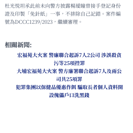
杜光悦坦承此前未向警方披露楊璦瞳曾接手登記身份
證及印製「免針紙」一事，不排除自己記錯。案件編
號為DCCC1239/2023，繼續審理。
相關新聞:
宏福苑大火案 警廉聯合起訴7人2公司 涉誤殺貪
污等25項控罪
大埔宏福苑大火案 警方廉署聯合起訴7人及兩公
司共25項罪
犯罪集團以保健品優惠作餌 騙取長者個人資料開
設傀儡戶口洗黑錢