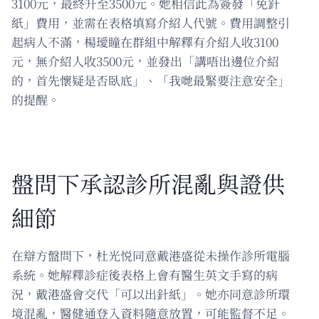
3100元，最終升至3500元。她相信此為簽發「免針
紙」費用，並需在表格填寫介紹人代號。費用調整引
起病人不滿，楊璦瞳在群組中解釋有介紹人收3100
元，無介紹人收3500元，並發出「講唔出邊位介紹
的，首先懷疑是否臥底」、「我哋最緊要注意安全」
的提醒。
盤問下承認診所混亂與證供
細節
在辯方盤問下，杜光悦同意戴港盛從未操作診所電腦
系統。她解釋診症後表格上會有醫生英文手寫的病
況，戴港盛會交代「可以出針紙」。她亦同意診所環
境混亂，醫健通登入資料隨意放置，可能監督不足。