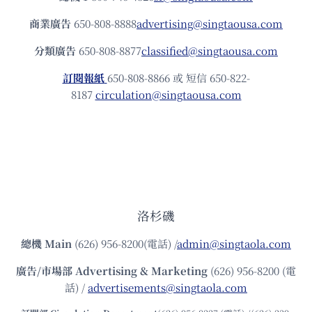
商業廣告
650-808-8888
advertising@singtaousa.com
分類廣告
650-808-8877
classified@singtaousa.com
訂閱報紙
650-808-8866 或 短信 650-822-
8187
circulation@singtaousa.com
洛杉磯
總機
Main
(626) 956-8200(電話) /
admin@singtaola.com
廣告/市場部
Advertising & Marketing
(626) 956-8200 (電
話) /
advertisements@singtaola.com