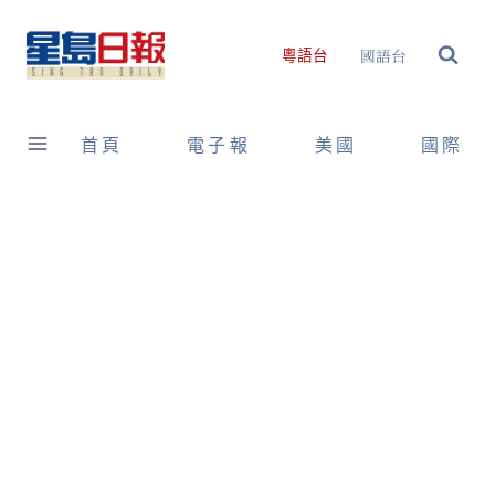
Skip
to
國語台
粵語台
content
首頁
電子報
美國
國際