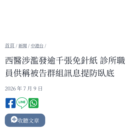
/
新聞
/
中港台
/
西醫涉濫發逾千張免針紙 診所職
員供稱被告群組訊息提防臥底
2026 年 7 月 9 日
收聽文章