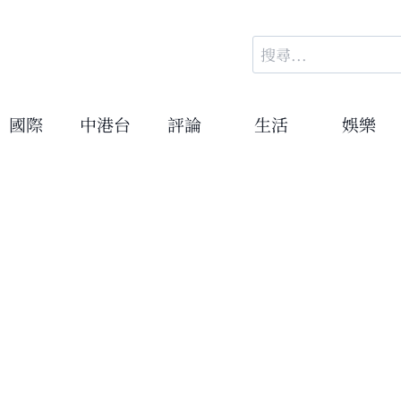
搜
尋
關
鍵
國際
中港台
評論
生活
娛樂
字: