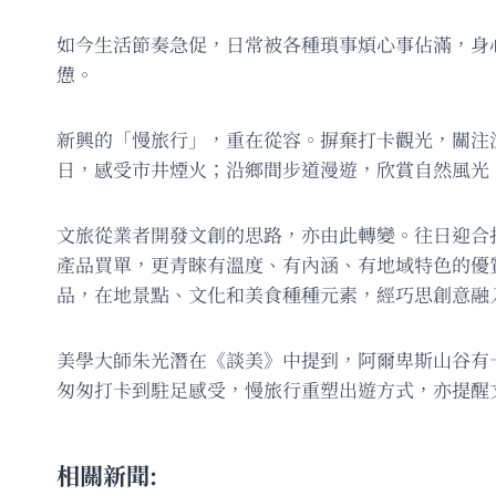
如今生活節奏急促，日常被各種瑣事煩心事佔滿，身
憊。
新興的「慢旅行」，重在從容。摒棄打卡觀光，關注
日，感受市井煙火；沿鄉間步道漫遊，欣賞自然風光
文旅從業者開發文創的思路，亦由此轉變。往日迎合
產品買單，更青睞有溫度、有內涵、有地域特色的優
品，在地景點、文化和美食種種元素，經巧思創意融
美學大師朱光潛在《談美》中提到，阿爾卑斯山谷有
匆匆打卡到駐足感受，慢旅行重塑出遊方式，亦提醒
相關新聞: