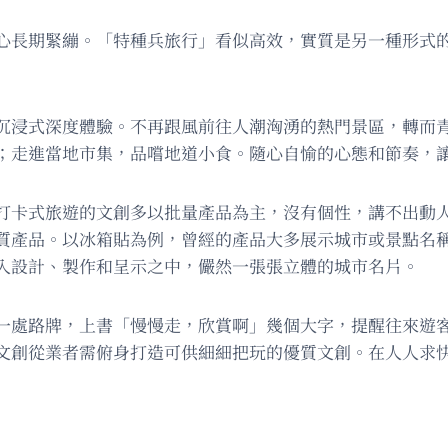
心長期緊繃。「特種兵旅行」看似高效，實質是另一種形式
沉浸式深度體驗。不再跟風前往人潮洶湧的熱門景區，轉而
；走進當地市集，品嚐地道小食。隨心自愉的心態和節奏，
打卡式旅遊的文創多以批量產品為主，沒有個性，講不出動
質產品。以冰箱貼為例，曾經的產品大多展示城市或景點名
入設計、製作和呈示之中，儼然一張張立體的城市名片。
一處路牌，上書「慢慢走，欣賞啊」幾個大字，提醒往來遊
文創從業者需俯身打造可供細細把玩的優質文創。在人人求