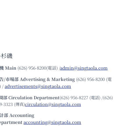
洛杉磯
機
Main
(626) 956-8200(電話) /
admin@singtaola.com
告/市場部
Advertising & Marketing
(626) 956-8200 (電
 /
advertisements@singtaola.com
閱部 Circulation Department
(626) 956-8227 (電話) /(626)
9-3323 (傳真)
circulation@singtaola.com
計部 Accounting
epartment
accounting@singtaola.com