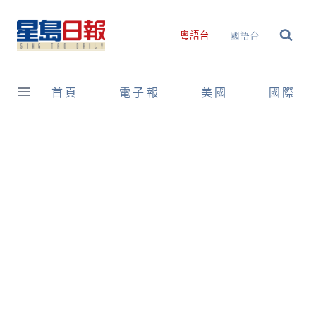
Skip
to
國語台
粵語台
content
首頁
電子報
美國
國際