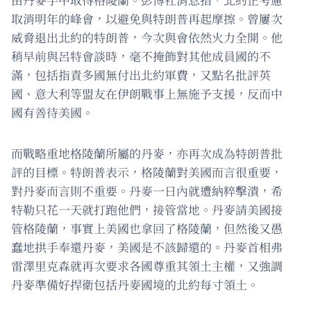
取消明年的峰會，以避免與特朗普再起摩擦。曾屢次
威脅退出北約的特朗普，今次與會依然火力全開。他
稍早前與呂特會談時，毫不掩飾對其他成員國的不
滿，包括指責多國無付出北約軍費，又點名批評英
國、意大利等盟友在伊朗戰事上無施予支援，反而中
國有善待美國。
而戰略重地格陵蘭所屬的丹麥，亦再次成為特朗普批
評的目標。特朗普表示，格陵蘭對美國而言很重要，
對丹麥而言則不重要。丹麥一日內就遭納粹擊潰，希
特勒只花一天就打跑他們，接管當地。丹麥請美國接
管格陵蘭，事實上美國也拿回了格陵蘭，但然後又愚
蠢地拱手奉還丹麥，美國是不該歸還的。丹麥首相弗
雷澤里克森就再次要求各國尊重其領土主權，又強調
丹麥準備好捍衛包括丹麥國境的北約每寸領土。