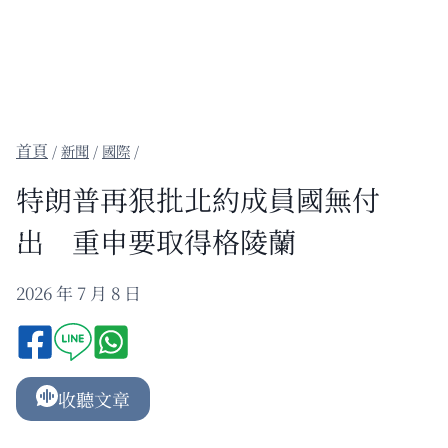
/
新聞
/
國際
/
特朗普再狠批北約成員國無付
出 重申要取得格陵蘭
2026 年 7 月 8 日
收聽文章