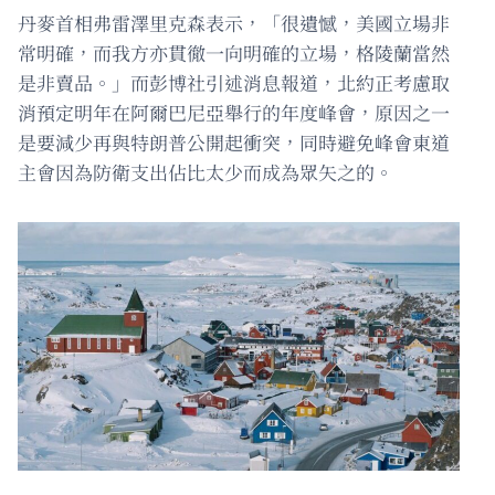
丹麥首相弗雷澤里克森表示，「很遺憾，美國立場非
常明確，而我方亦貫徹一向明確的立場，格陵蘭當然
是非賣品。」而彭博社引述消息報道，北約正考慮取
消預定明年在阿爾巴尼亞舉行的年度峰會，原因之一
是要減少再與特朗普公開起衝突，同時避免峰會東道
主會因為防衛支出佔比太少而成為眾矢之的。