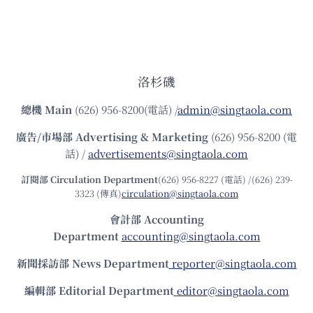
洛杉磯
總機
Main
(626) 956-8200(電話) /
admin@singtaola.com
廣告/市場部
Advertising & Marketing
(626) 956-8200 (電
話) /
advertisements@singtaola.com
訂閱部 Circulation Department
(626) 956-8227 (電話) /(626) 239-
3323 (傳真)
circulation@singtaola.com
會計部 Accounting
Department
accounting@singtaola.com
新聞採訪部 News Department
reporter@singtaola.com
編輯部 Editorial Department
editor@singtaola.com