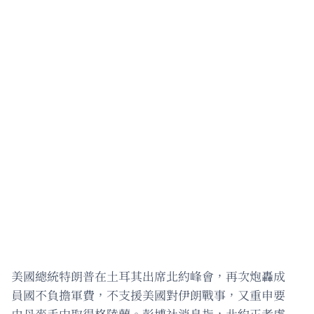
美國總統特朗普在土耳其出席北約峰會，再次炮轟成
員國不負擔軍費，不支援美國對伊朗戰事，又重申要
由丹麥手中取得格陵蘭。彭博社消息指，北約正考慮