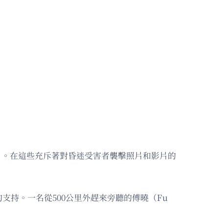
劃」。在這些充斥著對昏迷受害者襲擊照片和影片的
持。一名從500公里外趕來旁聽的傅曉（Fu