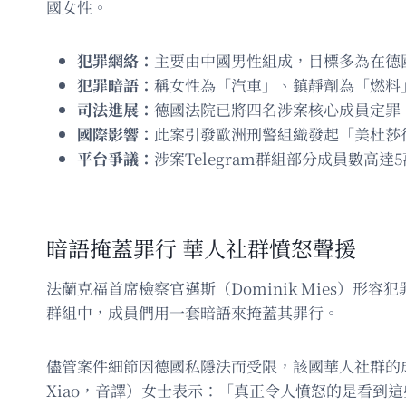
國女性。
犯罪網絡：
主要由中國男性組成，目標多為在德
犯罪暗語：
稱女性為「汽車」、鎮靜劑為「燃料
司法進展：
德國法院已將四名涉案核心成員定罪
國際影響：
此案引發歐洲刑警組織發起「美杜莎
平台爭議：
涉案Telegram群組部分成員數高
暗語掩蓋罪行 華人社群憤怒聲援
法蘭克福首席檢察官邁斯（Dominik Mies）
群組中，成員們用一套暗語來掩蓋其罪行。
儘管案件細節因德國私隱法而受限，該國華人社群的成
Xiao，音譯）女士表示：「真正令人憤怒的是看到