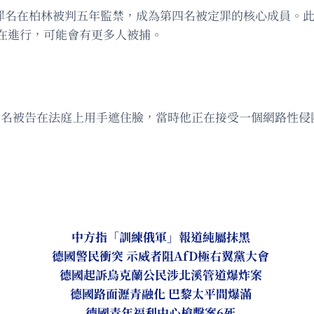
強姦等罪名在柏林被判五年監禁，成為第四名被定罪的核心成員。此
仍在進行，可能會有更多人被捕。
林，一名被告在法庭上用手遮住臉，當時他正在接受一個網路性
中方指「訓練俄軍」報道純屬抹黑
德國警民衝突 示威者阻AfD極右翼黨大會
德國起訴烏克蘭公民涉北溪管道爆炸案
德國路面瀝青融化 巴黎太平間爆滿
德國青年福利中心槍擊案6死