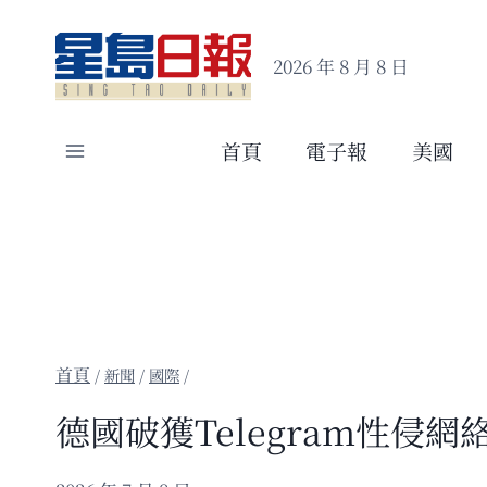
Skip
to
2026 年 8 月 8 日
content
首頁
電子報
美國
/
新聞
/
國際
/
德國破獲Telegram性