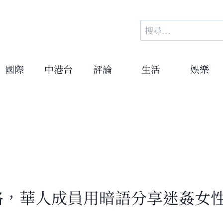
搜
尋
關
鍵
國際
中港台
評論
生活
娛樂
字:
侵網絡，華人成員用暗語分享迷姦女