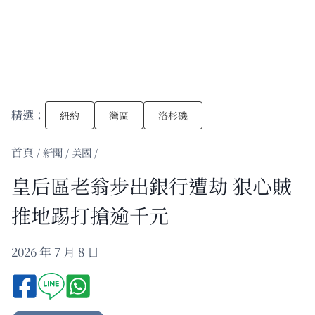
精選：
紐約
灣區
洛杉磯
/
新聞
/
美國
/
皇后區老翁步出銀行遭劫 狠心賊
推地踢打搶逾千元
2026 年 7 月 8 日