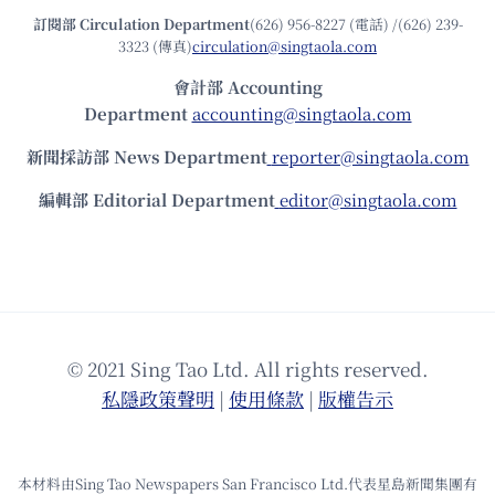
訂閱部 Circulation Department
(626) 956-8227 (電話) /(626) 239-
3323 (傳真)
circulation@singtaola.com
會計部 Accounting
Department
accounting@singtaola.com
新聞採訪部 News Department
reporter@singtaola.com
編輯部 Editorial Department
editor@singtaola.com
© 2021 Sing Tao Ltd. All rights reserved.
私隱政策聲明
|
使⽤條款
|
版權告⽰
本材料由Sing Tao Newspapers San Francisco Ltd.代表星島新聞集團有