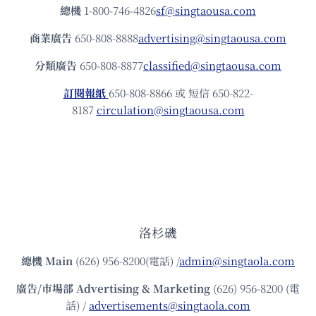
總機
1-800-746-4826
sf@singtaousa.com
商業廣告
650-808-8888
advertising@singtaousa.com
分類廣告
650-808-8877
classified@singtaousa.com
訂閱報紙
650-808-8866 或 短信 650-822-
8187
circulation@singtaousa.com
洛杉磯
總機
Main
(626) 956-8200(電話) /
admin@singtaola.com
廣告/市場部
Advertising & Marketing
(626) 956-8200 (電
話) /
advertisements@singtaola.com