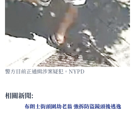
警方目前正通緝涉案疑犯。NYPD
相關新聞:
布朗士街頭圍劫老翁 強拆防盜鏡頭後逃逸