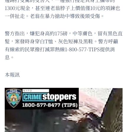
1300元現金，甚至連老翁脖子上價值僅10元的項鍊也
一併扯走。老翁在暴力搶劫中導致後頸受傷。
警方指出，嫌犯身高約175磅，中等膚色，留有黑色直
髮，案發時身穿白T恤、灰色短褲及黑鞋。警方呼籲
有線索的民眾撥打滅罪熱線1-800-577-TIPS提供消
息。
本報訊