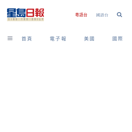
Skip
to
國語台
粵語台
content
首頁
電子報
美國
國際