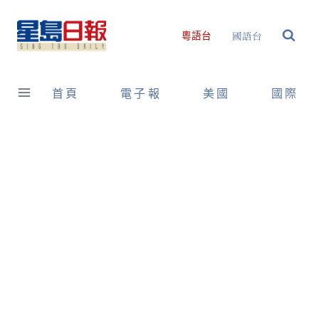
Skip
to
國語台
粵語台
content
首頁
電子報
美國
國際