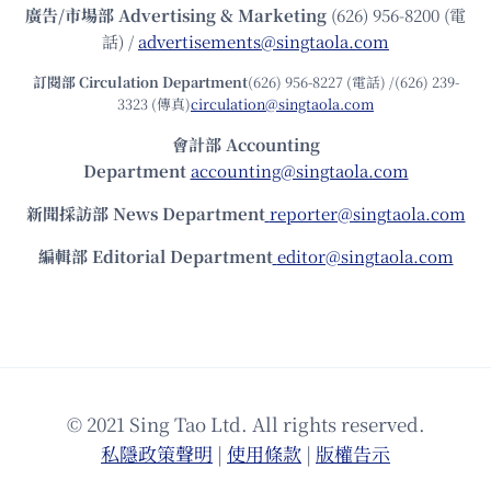
廣告/市場部
Advertising & Marketing
(626) 956-8200 (電
話) /
advertisements@singtaola.com
訂閱部 Circulation Department
(626) 956-8227 (電話) /(626) 239-
3323 (傳真)
circulation@singtaola.com
會計部 Accounting
Department
accounting@singtaola.com
新聞採訪部 News Department
reporter@singtaola.com
編輯部 Editorial Department
editor@singtaola.com
© 2021 Sing Tao Ltd. All rights reserved.
私隱政策聲明
|
使⽤條款
|
版權告⽰