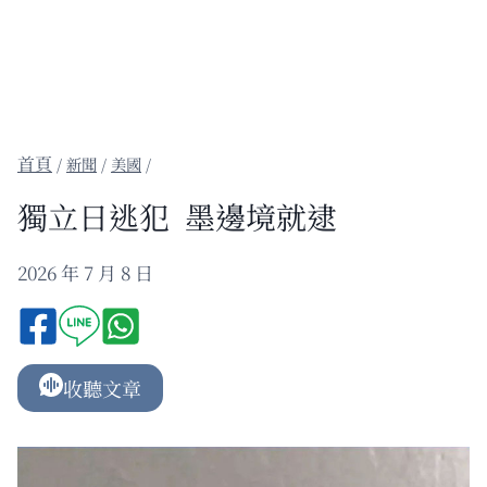
/
新聞
/
美國
/
獨立日逃犯 墨邊境就逮
2026 年 7 月 8 日
收聽文章