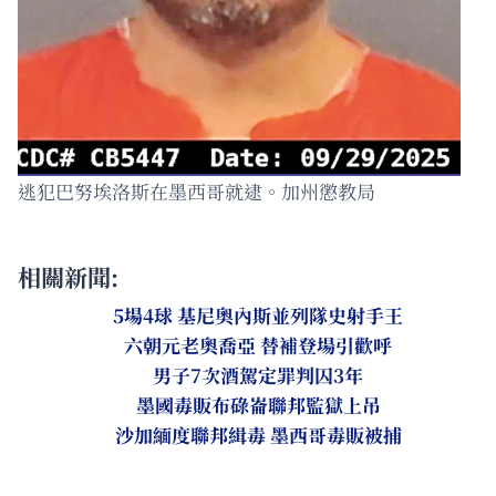
逃犯巴努埃洛斯在墨西哥就逮。加州懲教局
相關新聞:
5場4球 基尼奧內斯並列隊史射手王
六朝元老奧喬亞 替補登場引歡呼
男子7次酒駕定罪判囚3年
墨國毒販布碌崙聯邦監獄上吊
沙加緬度聯邦緝毒 墨西哥毒販被捕