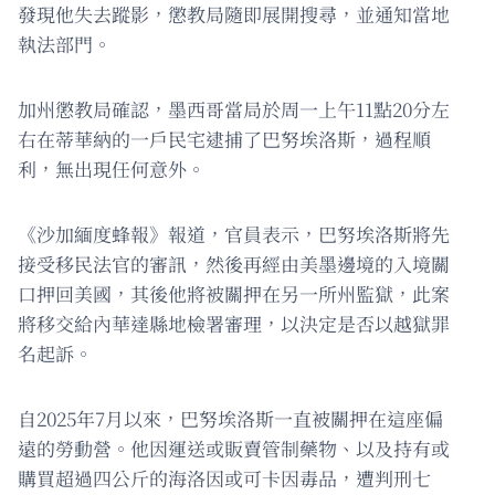
發現他失去蹤影，懲教局隨即展開搜尋，並通知當地
執法部門。
加州懲教局確認，墨西哥當局於周一上午11點20分左
右在蒂華納的一戶民宅逮捕了巴努埃洛斯，過程順
利，無出現任何意外。
《沙加緬度蜂報》報道，官員表示，巴努埃洛斯將先
接受移民法官的審訊，然後再經由美墨邊境的入境關
口押回美國，其後他將被關押在另一所州監獄，此案
將移交給內華達縣地檢署審理，以決定是否以越獄罪
名起訴。
自2025年7月以來，巴努埃洛斯一直被關押在這座偏
遠的勞動營。他因運送或販賣管制藥物、以及持有或
購買超過四公斤的海洛因或可卡因毒品，遭判刑七