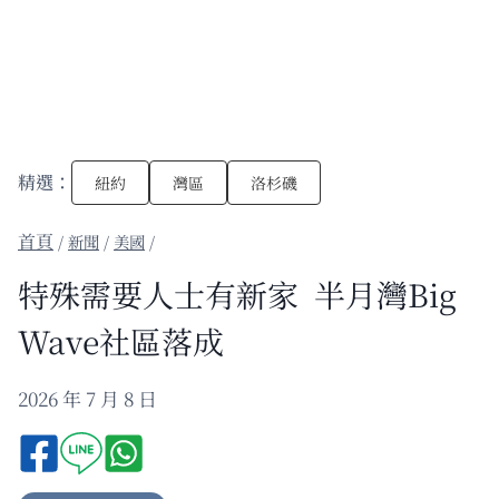
精選：
紐約
灣區
洛杉磯
/
新聞
/
美國
/
特殊需要人士有新家 半月灣Big
Wave社區落成
2026 年 7 月 8 日