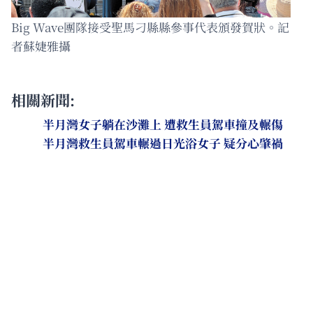
Big Wave團隊接受聖馬刁縣縣參事代表頒發賀狀。記
者蘇婕雅攝
相關新聞:
半月灣女子躺在沙灘上 遭救生員駕車撞及輾傷
半月灣救生員駕車輾過日光浴女子 疑分心肇禍