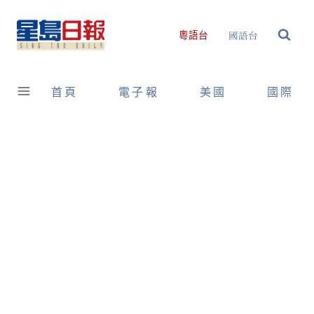
Skip
to
國語台
粵語台
content
首頁
電子報
美國
國際