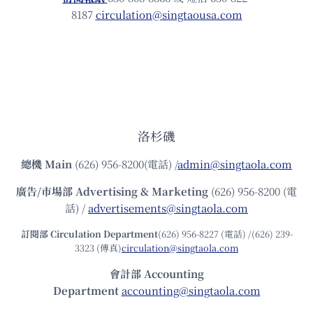
8187
circulation@singtaousa.com
洛杉磯
總機
Main
(626) 956-8200(電話) /
admin@singtaola.com
廣告/市場部
Advertising & Marketing
(626) 956-8200 (電
話) /
advertisements@singtaola.com
訂閱部 Circulation Department
(626) 956-8227 (電話) /(626) 239-
3323 (傳真)
circulation@singtaola.com
會計部 Accounting
Department
accounting@singtaola.com