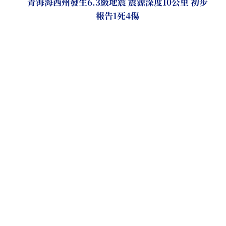
青海海西州發生6.3級地震 震源深度10公里 初步
報告1死4傷