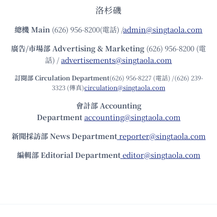
洛杉磯
總機
Main
(626) 956-8200(電話) /
admin@singtaola.com
廣告/市場部
Advertising & Marketing
(626) 956-8200 (電
話) /
advertisements@singtaola.com
訂閱部 Circulation Department
(626) 956-8227 (電話) /(626) 239-
3323 (傳真)
circulation@singtaola.com
會計部 Accounting
Department
accounting@singtaola.com
新聞採訪部 News Department
reporter@singtaola.com
編輯部 Editorial Department
editor@singtaola.com