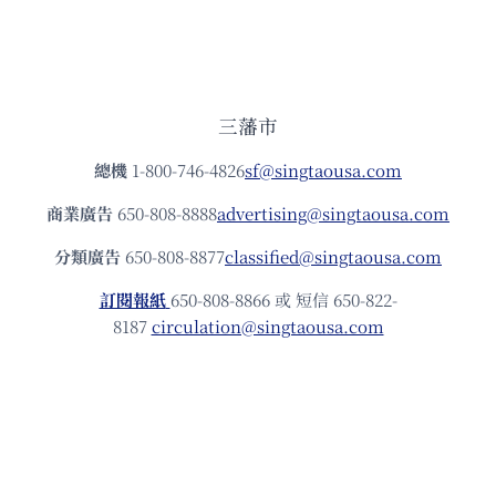
三藩市
總機
1-800-746-4826
sf@singtaousa.com
商業廣告
650-808-8888
advertising@singtaousa.com
分類廣告
650-808-8877
classified@singtaousa.com
訂閱報紙
650-808-8866 或 短信 650-822-
8187
circulation@singtaousa.com