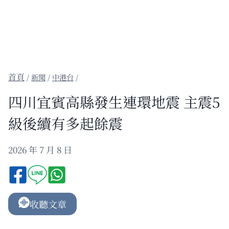
/
新聞
/
中港台
/
四川宜賓高縣發生連環地震 主震5
級後續有多起餘震
2026 年 7 月 8 日
收聽文章