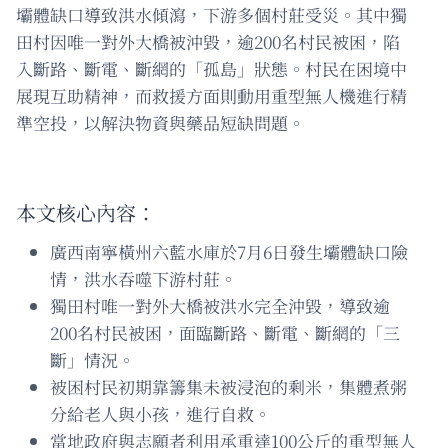
壩體缺口導致洪水傾瀉，下游多個村莊受災。其中獨
田村因唯一對外大橋被沖毀，逾200名村民被困，陷
入斷路、斷電、斷網的「孤島」狀態。村民在困境中
展現互助精神，而救援方面則動用重型無人機進行精
準空投，以解決物資與藥品短缺問題。
本文核心內容：
廣西南寧橫州六藍水庫於7月6日發生壩體缺口險
情，洪水吞噬下游村莊。
獨田村唯一對外大橋被洪水完全沖毀，導致逾
200名村民被困，面臨斷路、斷電、斷網的「三
斷」情況。
被困村民初期靠籌集未被浸泡的剩米，集體煮粥
分給老人與小孩，進行自救。
當地政府與志願者利用承重達100公斤的重型無人