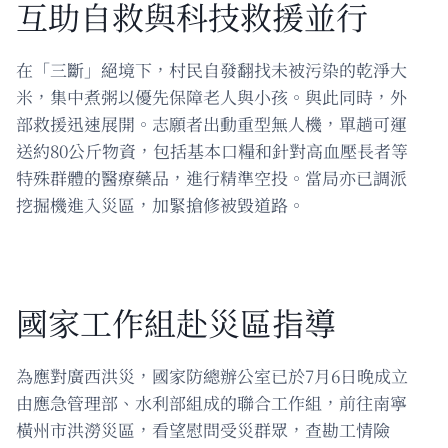
互助自救與科技救援並行
在「三斷」絕境下，村民自發翻找未被污染的乾淨大
米，集中煮粥以優先保障老人與小孩。與此同時，外
部救援迅速展開。志願者出動重型無人機，單趟可運
送約80公斤物資，包括基本口糧和針對高血壓長者等
特殊群體的醫療藥品，進行精準空投。當局亦已調派
挖掘機進入災區，加緊搶修被毀道路。
國家工作組赴災區指導
為應對廣西洪災，國家防總辦公室已於7月6日晚成立
由應急管理部、水利部組成的聯合工作組，前往南寧
橫州市洪澇災區，看望慰問受災群眾，查勘工情險