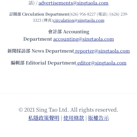
話) /
advertisements@singtaola.com
訂閱部 Circulation Department
(626) 956-8227 (電話) /(626) 239-
3323 (傳真)
circulation@singtaola.com
會計部 Accounting
Department
accounting@singtaola.com
新聞採訪部 News Department
reporter@singtaola.com
編輯部 Editorial Department
editor@singtaola.com
© 2021 Sing Tao Ltd. All rights reserved.
私隱政策聲明
|
使⽤條款
|
版權告⽰