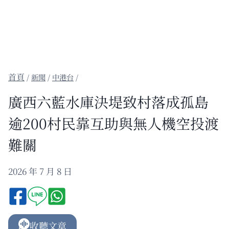
/
新聞
/
中港台
/
廣西六藍水庫決堤致村落成孤島
逾200村民靠互助與無人機空投渡
難關
2026 年 7 月 8 日
收聽文章