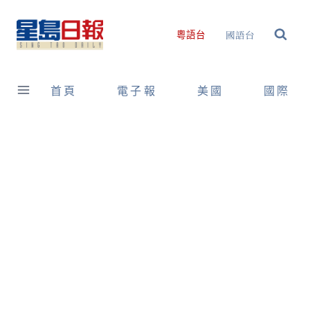
Skip
to
國語台
粵語台
content
首頁
電子報
美國
國際