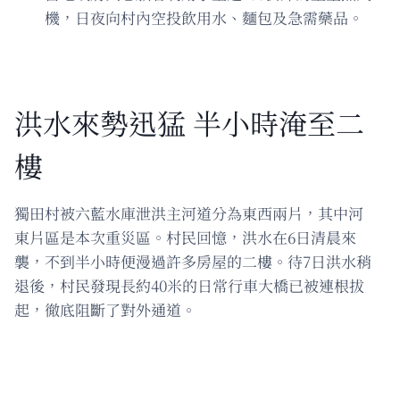
機，日夜向村內空投飲用水、麵包及急需藥品。
洪水來勢迅猛 半小時淹至二
樓
獨田村被六藍水庫泄洪主河道分為東西兩片，其中河
東片區是本次重災區。村民回憶，洪水在6日清晨來
襲，不到半小時便漫過許多房屋的二樓。待7日洪水稍
退後，村民發現長約40米的日常行車大橋已被連根拔
起，徹底阻斷了對外通道。