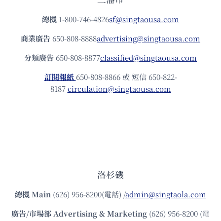
總機
1-800-746-4826
sf@singtaousa.com
商業廣告
650-808-8888
advertising@singtaousa.com
分類廣告
650-808-8877
classified@singtaousa.com
訂閱報紙
650-808-8866 或 短信 650-822-
8187
circulation@singtaousa.com
洛杉磯
總機
Main
(626) 956-8200(電話) /
admin@singtaola.com
廣告/市場部
Advertising & Marketing
(626) 956-8200 (電