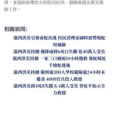
情，並協助指導地方的防汛抗洪、搶險救援及救災救
助工作。
相關新聞:
廣西洪災引發毒蛇出逃 村民清理家園時需警惕蛇
咬風險
廣西洪災持續 強降雨致6死11失聯 近40萬人受災
廣西洪災持續 一家三口被困10小時獲救 養蛇場近
千條蛇逃逸
廣西洪災持續 橫州逾300人學校避險逾24小時未
進食 4000官兵投入救援
廣西洪災致4死8失蹤 8.4萬人受災 習近平指示全
力救援