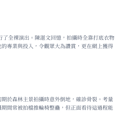
進行了全裸演出。陳湛文回憶，拍攝時全靠打底衣物
他的專業與投入，令觀眾大為讚賞，更在網上獲得
初期於森林主景拍攝時意外倒地，確診骨裂。考量
攝期間常被拍檔推輪椅整蠱，但正面看待這過程能