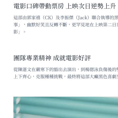
電影口碑帶動票房 上映次日逆勢上升
這部由郭家禧（CK）及李振傑（Jack）聯合執導的
事」，幽默好笑且反轉不斷，更罕見地在上映第二日
影」。
團隊專業精神 成就電影好評
從陳湛文在嚴寒下的豁出去演出，到楊偲泳負傷後的
上下齊心，克服種種挑戰，最終將這部大癲黑色喜劇