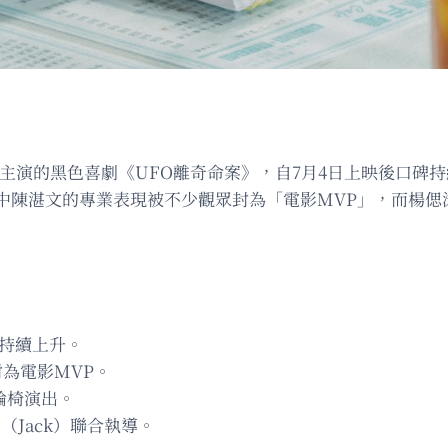
）等人主演的黑色喜劇《UFO離奇命案》，自7月4日上映後口碑
中陳湛文的專業表現被不少觀眾封為「電影MVP」，而楊偲
碑持續上升。
封為電影MVP。
輪椅演出。
Jack）聯合執導。