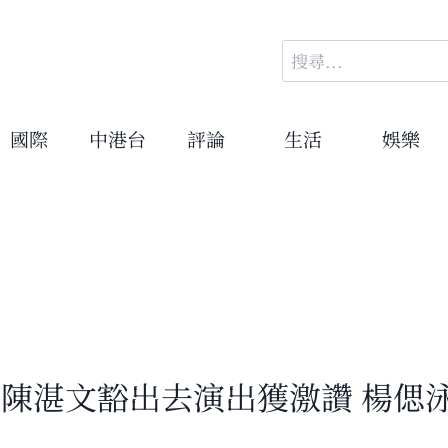
搜
尋
關
鍵
國際
中港台
評論
生活
娛樂
字:
 陳湛文豁出去演出獲激讚 楊偲