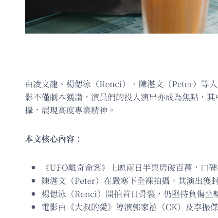
由凌文龍、楊偲泳（Renci）、陳湛文（Peter
影不僅劇本獲讚，演員們的投入演出亦成為焦點，其
攝，展現高度專業精神。
本文核心內容：
《UFO離奇命案》上映兩日半票房破百萬，口
陳湛文（Peter）在嚴寒下全裸拍攝，其演出獲
楊偲泳（Renci）開拍首日骨裂，仍堅持負傷坐
電影由《大叔的愛》導演郭家禧（CK）及李振傑（